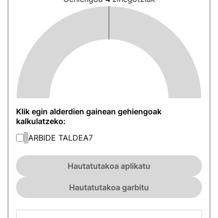
Klik egin alderdien gainean gehiengoak
kalkulatzeko:
ARBIDE TALDEA
7
Hautatutakoa aplikatu
Hautatutakoa garbitu