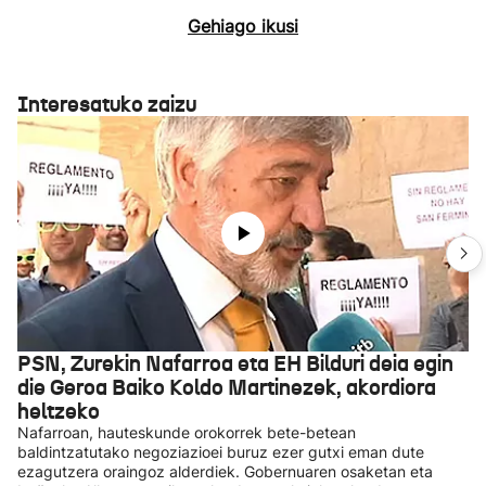
Gehiago ikusi
Interesatuko zaizu
PSN, Zurekin Nafarroa eta EH Bilduri deia egin
die Geroa Baiko Koldo Martinezek, akordiora
heltzeko
Nafarroan, hauteskunde orokorrek bete-betean
baldintzatutako negoziazioei buruz ezer gutxi eman dute
ezagutzera oraingoz alderdiek. Gobernuaren osaketan eta