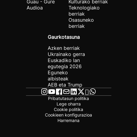
Guau - Gure
Kulturako berriak
Audioa
Teknologiako
berriak
Osasuneko
berriak
Gaurkotasuna
Azken berriak
Ukrainako gerra
Euskadiko lan
egutegia 2026
Eguneko
albisteak
AEB eta Trump
Pribatutasun politika
Lege oharra
Cookie politika
Cookieen konfigurazioa
Harremana