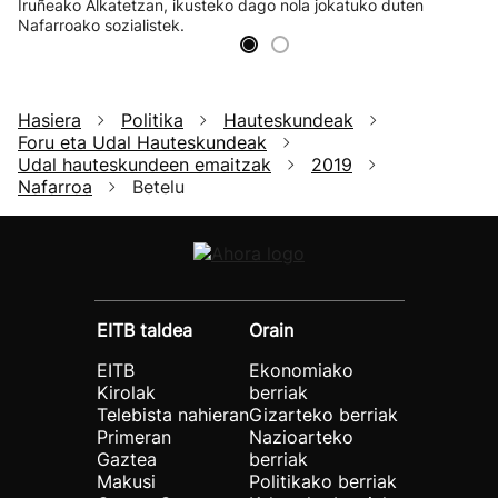
Iruñeako Alkatetzan, ikusteko dago nola jokatuko duten
Nafarroako sozialistek.
Hasiera
Politika
Hauteskundeak
Foru eta Udal Hauteskundeak
Udal hauteskundeen emaitzak
2019
Nafarroa
Betelu
EITB taldea
Orain
EITB
Ekonomiako
Kirolak
berriak
Telebista nahieran
Gizarteko berriak
Primeran
Nazioarteko
Gaztea
berriak
Makusi
Politikako berriak