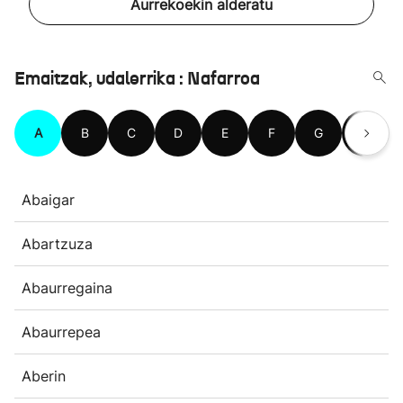
Aurrekoekin alderatu
Emaitzak, udalerrika : Nafarroa
A
B
C
D
E
F
G
H
Abaigar
Abartzuza
Abaurregaina
Abaurrepea
Aberin