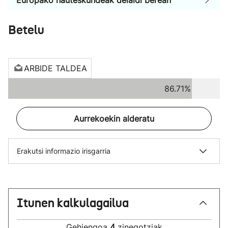
Europako hauteskundeak deialdi berean
Betelu
ARBIDE TALDEA
86.71%
Aurrekoekin alderatu
Erakutsi informazio irisgarria
Itunen kalkulagailua
Gehiengoa
4
zinegotziak