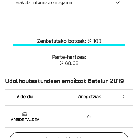
Erakutsi informazio irisgarria
Zenbatutako botoak:
% 100
Parte-hartzea:
% 68.68
Udal hauteskundeen emaitzak Betelun 2019
Alderdia
Zinegotziak
7
=
ARBIDE TALDEA