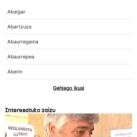
Abaigar
Abartzuza
Abaurregaina
Abaurrepea
Aberin
Gehiago ikusi
Interesatuko zaizu