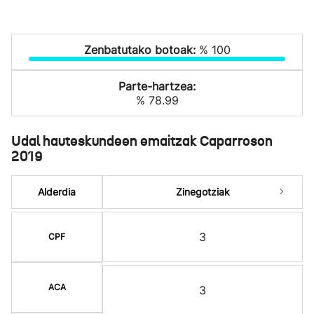
Zenbatutako botoak:
% 100
Parte-hartzea:
% 78.99
Udal hauteskundeen emaitzak Caparroson
2019
Alderdia
Zinegotziak
3
CPF
ACA
3