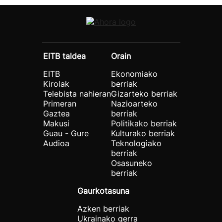
EITB taldea
Orain
EITB
Ekonomiako
Kirolak
berriak
Telebista nahieran
Gizarteko berriak
Primeran
Nazioarteko
Gaztea
berriak
Makusi
Politikako berriak
Guau - Gure
Kulturako berriak
Audioa
Teknologiako
berriak
Osasuneko
berriak
Gaurkotasuna
Azken berriak
Ukrainako gerra