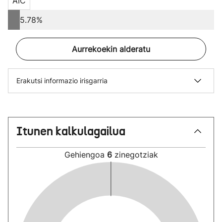
AIC
5.78%
Aurrekoekin alderatu
Erakutsi informazio irisgarria
Itunen kalkulagailua
Gehiengoa
6
zinegotziak