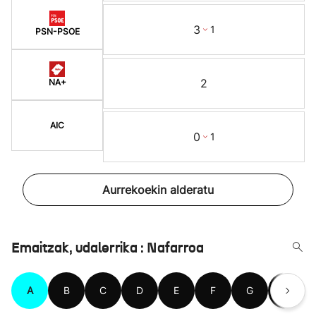
3
1
PSN-PSOE
2
NA+
AIC
0
1
Aurrekoekin alderatu
Emaitzak, udalerrika : Nafarroa
A
B
C
D
E
F
G
H