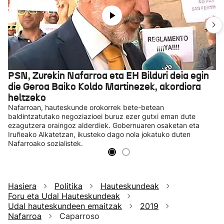
PSN, Zurekin Nafarroa eta EH Bilduri deia egin
die Geroa Baiko Koldo Martinezek, akordiora
heltzeko
Nafarroan, hauteskunde orokorrek bete-betean
baldintzatutako negoziazioei buruz ezer gutxi eman dute
ezagutzera oraingoz alderdiek. Gobernuaren osaketan eta
Iruñeako Alkatetzan, ikusteko dago nola jokatuko duten
Nafarroako sozialistek.
Hasiera
Politika
Hauteskundeak
Foru eta Udal Hauteskundeak
Udal hauteskundeen emaitzak
2019
Nafarroa
Caparroso