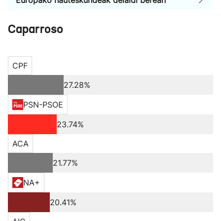
Europako hauteskundeak deialdi berean
Caparroso
CPF
27.28%
PSN-PSOE
23.74%
ACA
21.77%
NA+
20.41%