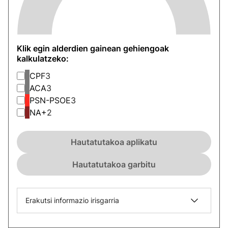
Klik egin alderdien gainean gehiengoak
kalkulatzeko:
CPF
3
ACA
3
PSN-PSOE
3
NA+
2
Hautatutakoa aplikatu
Hautatutakoa garbitu
Erakutsi informazio irisgarria