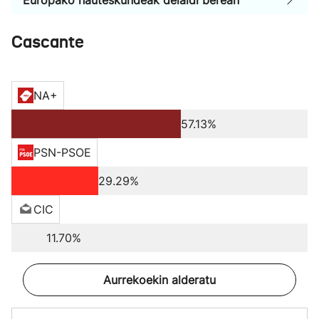
Europako hauteskundeak deialdi berean
Cascante
NA+
57.13%
PSN-PSOE
29.29%
CIC
11.70%
Aurrekoekin alderatu