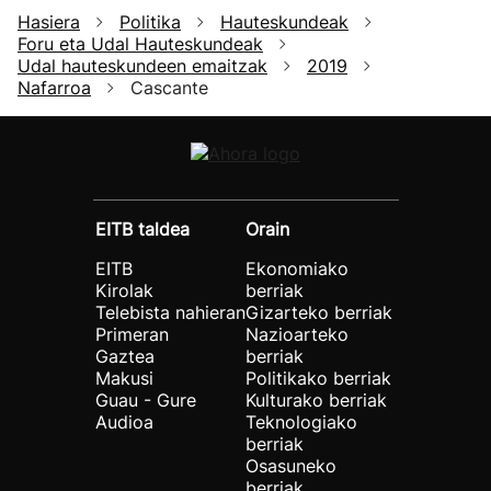
Hasiera
Politika
Hauteskundeak
Foru eta Udal Hauteskundeak
Udal hauteskundeen emaitzak
2019
Nafarroa
Cascante
EITB taldea
Orain
EITB
Ekonomiako
Kirolak
berriak
Telebista nahieran
Gizarteko berriak
Primeran
Nazioarteko
Gaztea
berriak
Makusi
Politikako berriak
Guau - Gure
Kulturako berriak
Audioa
Teknologiako
berriak
Osasuneko
berriak