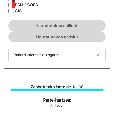
PSN-PSOE
3
CIC
1
Hautatutakoa aplikatu
Hautatutakoa garbitu
Erakutsi informazio irisgarria
Zenbatutako botoak:
% 100
Parte-hartzea:
% 75.31