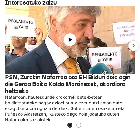
Interesatuko zaizu
PSN, Zurekin Nafarroa eta EH Bilduri deia egin
die Geroa Baiko Koldo Martinezek, akordiora
heltzeko
Nafarroan, hauteskunde orokorrek bete-betean
baldintzatutako negoziazioei buruz ezer gutxi eman dute
ezagutzera oraingoz alderdiek. Gobernuaren osaketan eta
Iruñeako Alkatetzan, ikusteko dago nola jokatuko duten
Nafarroako sozialistek.