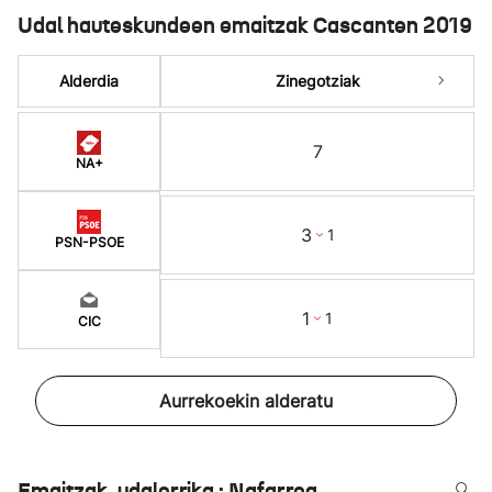
Udal hauteskundeen emaitzak Cascanten 2019
Alderdia
Zinegotziak
7
NA+
3
1
PSN-PSOE
1
1
CIC
Aurrekoekin alderatu
Emaitzak, udalerrika : Nafarroa