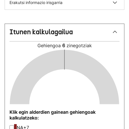
Erakutsi informazio irisgarria
Itunen kalkulagailua
Gehiengoa
6
zinegotziak
Klik egin alderdien gainean gehiengoak
kalkulatzeko:
NA+
7