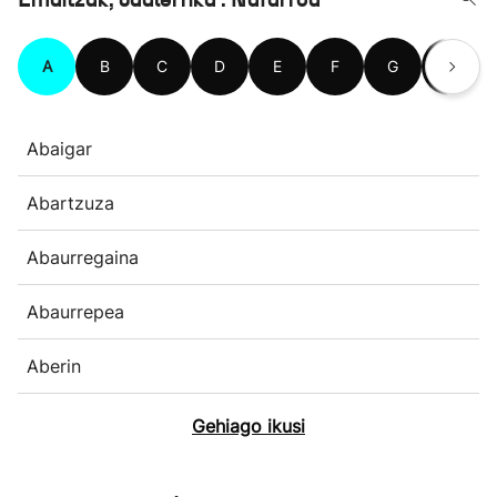
A
B
C
D
E
F
G
H
Abaigar
Abartzuza
Abaurregaina
Abaurrepea
Aberin
Gehiago ikusi