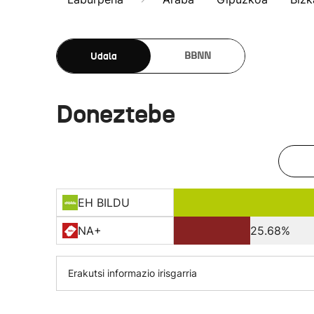
Udala
BBNN
Doneztebe
EH BILDU
NA+
25.68%
Erakutsi informazio irisgarria