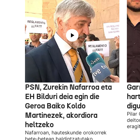
PSN, Zurekin Nafarroa eta
Garr
EH Bilduri deia egin die
hart
Geroa Baiko Koldo
digu
Martinezek, akordiora
Pilar
deito
heltzeko
eragi
Nafarroan, hauteskunde orokorrek
bete-betean baldintzatutako