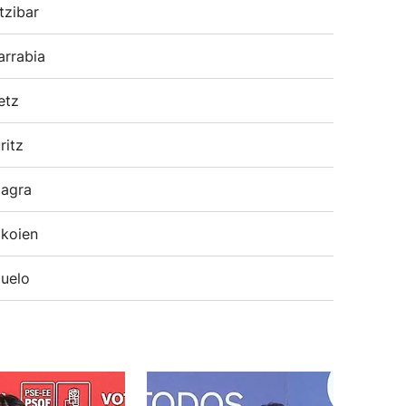
tzibar
arrabia
etz
ritz
agra
koien
uelo