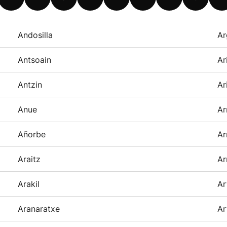
Andosilla
Ar
Antsoain
Ar
Antzin
Ar
Anue
Ar
Añorbe
Ar
Araitz
Ar
Arakil
Ar
Aranaratxe
Ar