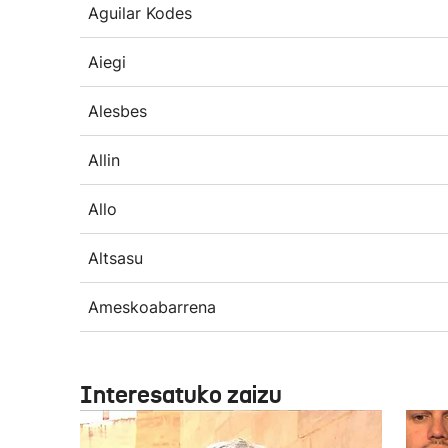
Aguilar Kodes
Aiegi
Alesbes
Allin
Allo
Altsasu
Ameskoabarrena
Interesatuko zaizu