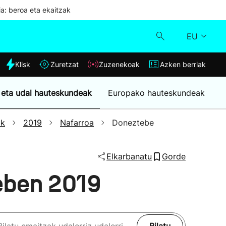
ia: beroa eta ekaitzak
EU
dia
Klisk
Zuretzat
Zuzenekoak
Azken berriak
Klisk
 eta udal hauteskundeak
Europako hauteskundeak
Zuzenekoak
ak
2019
Nafarroa
Doneztebe
Zuretzat
Elkarbanatu
Gorde
Azken berriak
eben 2019