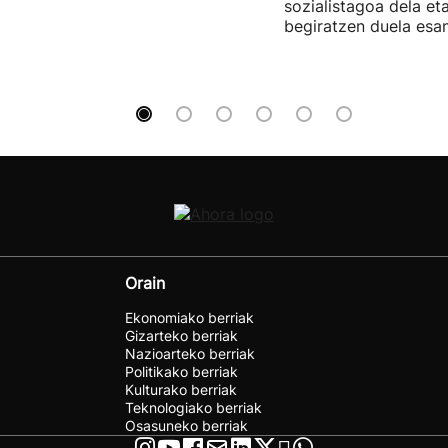
sozialistagoa dela et
begiratzen duela esan
Orain
Ekonomiako berriak
Gizarteko berriak
Nazioarteko berriak
Politikako berriak
Kulturako berriak
Teknologiako berriak
Osasuneko berriak