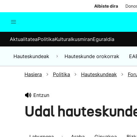
Albiste dira
Donos
Aktualitatea
Politika
Kul
Aktualitatea
Politika
Kultura
Ikusmiran
Eguraldia
Gizartea
Hauteskundeak
Ekonomia
Hauteskundeak
Hauteskunde orokorrak
EA
Munduko albisteak
Hasiera
Politika
Hauteskundeak
For
Entzun
Udal hauteskund
Laburpena
Araba
Gipuzkoa
Bizk