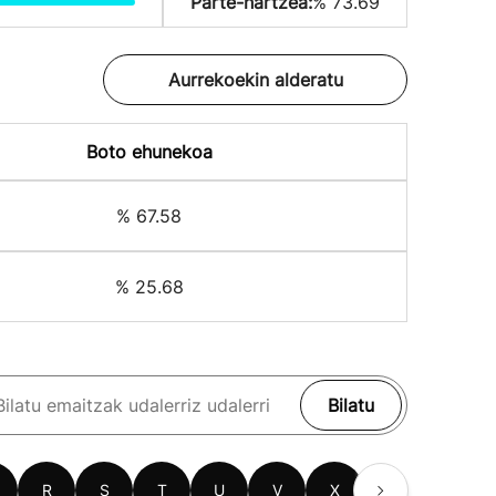
Parte-hartzea:
% 73.69
Aurrekoekin alderatu
Boto ehunekoa
% 67.58
% 25.68
Bilatu
R
S
T
U
V
X
Z