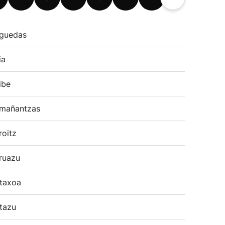
guedas
ia
ibe
mañantzas
roitz
ruazu
taxoa
tazu