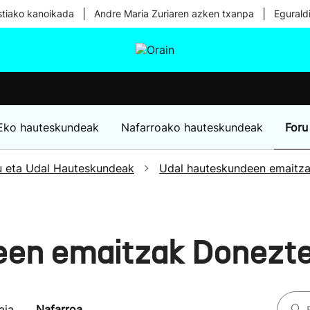
|
|
tiako kanoikada
Andre Maria Zuriaren azken txanpa
Egurald
tura
Ikusmiran
Egural
Osasuna
Teknologia
Eko hauteskundeak
Nafarroako hauteskundeak
Foru
u eta Udal Hauteskundeak
Udal hauteskundeen emaitz
een emaitzak Donezt
aia
Nafarroa