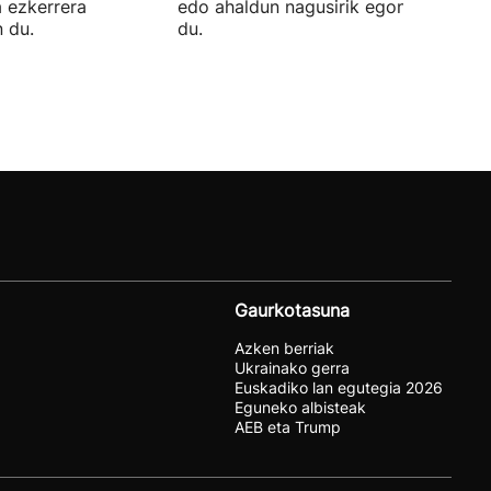
a ezkerrera
edo ahaldun nagusirik egongo ziurtat
 du.
du.
Gaurkotasuna
Azken berriak
Ukrainako gerra
Euskadiko lan egutegia 2026
Eguneko albisteak
AEB eta Trump