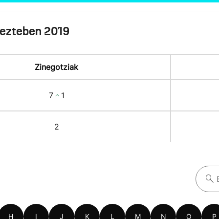
ezteben 2019
Zinegotziak
7
1
2
H
I
J
K
L
M
N
O
P