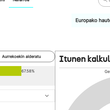
Europako haut
Itunen kalku
Aurrekoekin alderatu
67.58%
Ge