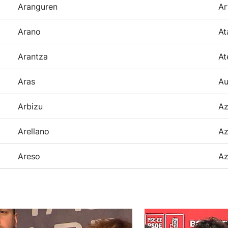
Aranguren
Ar
Arano
At
Arantza
At
Aras
Au
Arbizu
Az
Arellano
Az
Areso
Az