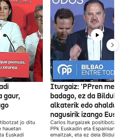
adi
Iturgaiz: 'PPren menpe
a gaur,
badago, ez da Bilduko
ago
alkaterik edo ahaldun
nagusirik izango Euskadin'
ibotzat jo ditu
Carlos Iturgaizek positibotzat jo ditu
 hauetan
PPk Euskadin eta Espainian lortutako
ta Euskadi
emaitzak, eta ez dela Bilduko alkateri