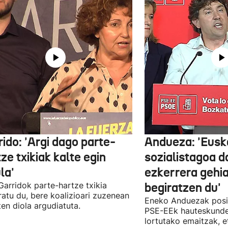
ido: 'Argi dago parte-
Andueza: 'Eusk
ze txikiak kalte egin
sozialistagoa d
la'
ezkerrera gehi
 Garridok parte-hartze txikia
begiratzen du'
ratu du, bere koalizioari zuzenean
Eneko Anduezak posit
ten diola argudiatuta.
PSE-EEk hauteskunde
lortutako emaitzak, e