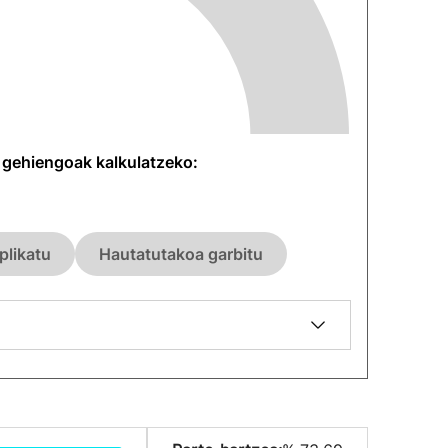
n gehiengoak kalkulatzeko:
plikatu
Hautatutakoa garbitu