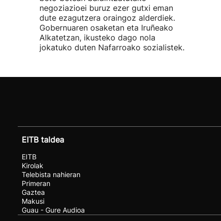
negoziazioei buruz ezer gutxi eman
dute ezagutzera oraingoz alderdiek.
Gobernuaren osaketan eta Iruñeako
Alkatetzan, ikusteko dago nola
jokatuko duten Nafarroako sozialistek.
EITB taldea
EITB
Kirolak
Telebista nahieran
Primeran
Gaztea
Makusi
Guau - Gure Audioa