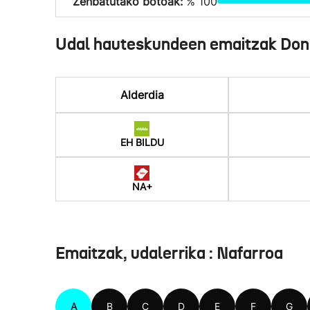
Zenbatutako botoak:
% 100
Udal hauteskundeen emaitzak Don
Alderdia
EH BILDU
NA+
Emaitzak, udalerrika : Nafarroa
A
B
C
D
E
F
G