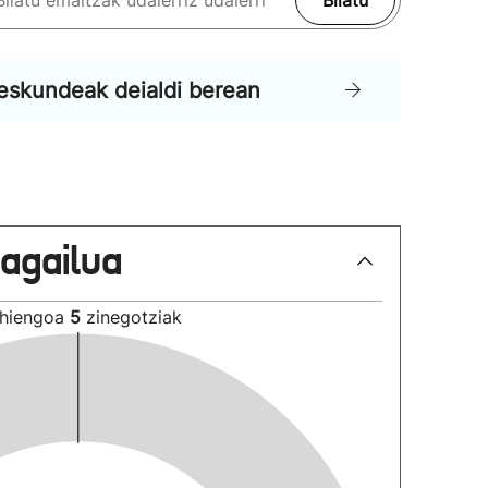
Bilatu
eskundeak deialdi berean
lagailua
hiengoa
5
zinegotziak