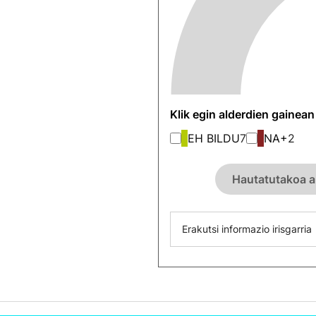
Klik egin alderdien gainea
EH BILDU
7
NA+
2
Hautatutakoa a
Erakutsi informazio irisgarria