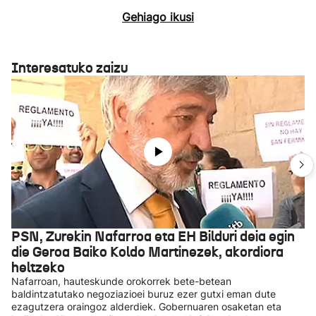
Gehiago ikusi
Interesatuko zaizu
PSN, Zurekin Nafarroa eta EH Bilduri deia egin
die Geroa Baiko Koldo Martinezek, akordiora
heltzeko
Nafarroan, hauteskunde orokorrek bete-betean
baldintzatutako negoziazioei buruz ezer gutxi eman dute
ezagutzera oraingoz alderdiek. Gobernuaren osaketan eta