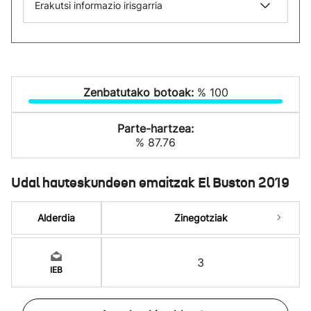
Erakutsi informazio irisgarria
Zenbatutako botoak:
% 100
Parte-hartzea:
% 87.76
Udal hauteskundeen emaitzak El Buston 2019
Alderdia
Zinegotziak
3
IEB