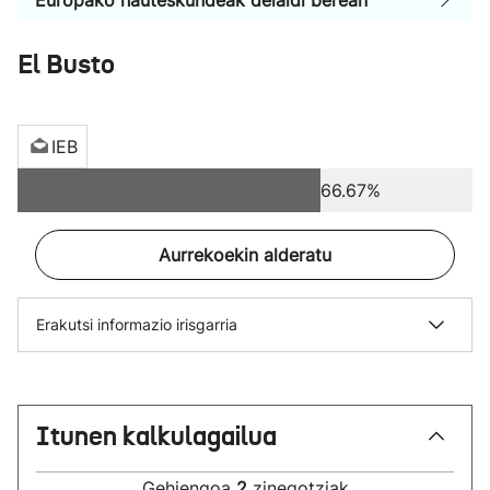
Europako hauteskundeak deialdi berean
El Busto
IEB
66.67%
Aurrekoekin alderatu
Erakutsi informazio irisgarria
Itunen kalkulagailua
Gehiengoa
2
zinegotziak