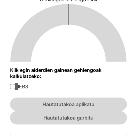
Klik egin alderdien gainean gehiengoak
kalkulatzeko:
IEB
3
Hautatutakoa aplikatu
Hautatutakoa garbitu