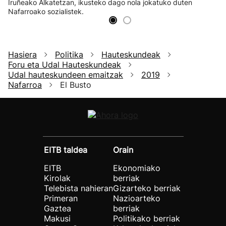
Iruñeako Alkatetzan, ikusteko dago nola jokatuko duten
Nafarroako sozialistek.
Hasiera
Politika
Hauteskundeak
Foru eta Udal Hauteskundeak
Udal hauteskundeen emaitzak
2019
Nafarroa
El Busto
EITB taldea
Orain
EITB
Ekonomiako
Kirolak
berriak
Telebista nahieran
Gizarteko berriak
Primeran
Nazioarteko
Gaztea
berriak
Makusi
Politikako berriak