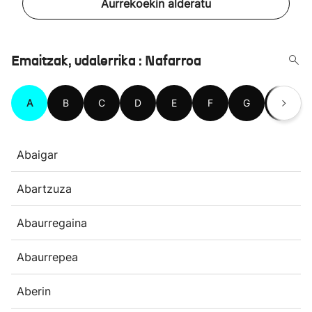
Aurrekoekin alderatu
Emaitzak, udalerrika : Nafarroa
A
B
C
D
E
F
G
H
Abaigar
Abartzuza
Abaurregaina
Abaurrepea
Aberin