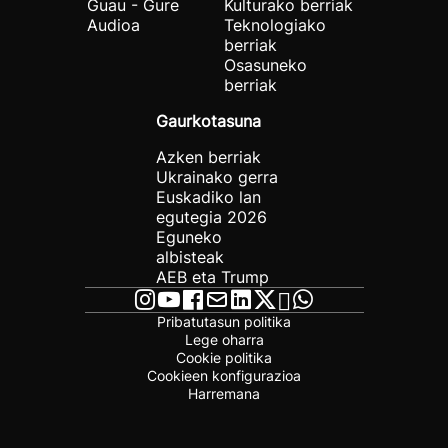
Guau - Gure
Kulturako berriak
Audioa
Teknologiako
berriak
Osasuneko
berriak
Gaurkotasuna
Azken berriak
Ukrainako gerra
Euskadiko lan
egutegia 2026
Eguneko
albisteak
AEB eta Trump
Pribatutasun politika
Lege oharra
Cookie politika
Cookieen konfigurazioa
Harremana