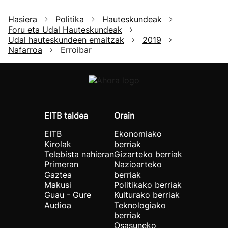
Hasiera
Politika
Hauteskundeak
Foru eta Udal Hauteskundeak
Udal hauteskundeen emaitzak
2019
Nafarroa
Erroibar
EITB taldea
Orain
EITB
Ekonomiako
Kirolak
berriak
Telebista nahieran
Gizarteko berriak
Primeran
Nazioarteko
Gaztea
berriak
Makusi
Politikako berriak
Guau - Gure
Kulturako berriak
Audioa
Teknologiako
berriak
Osasuneko