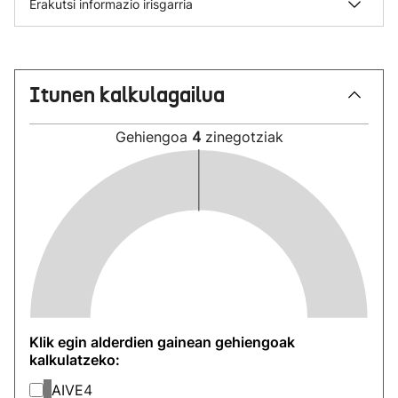
Erakutsi informazio irisgarria
Itunen kalkulagailua
Gehiengoa
4
zinegotziak
Klik egin alderdien gainean gehiengoak
kalkulatzeko:
AIVE
4