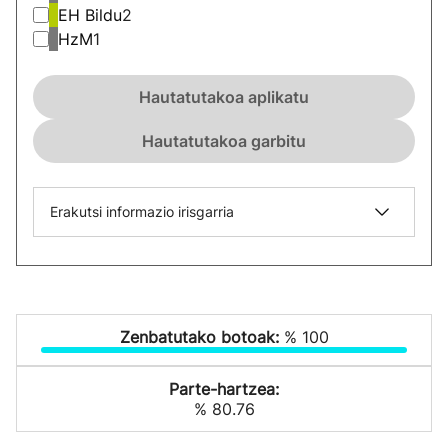
EH Bildu
2
HzM
1
Hautatutakoa aplikatu
Hautatutakoa garbitu
Erakutsi informazio irisgarria
Zenbatutako botoak:
% 100
Parte-hartzea:
% 80.76