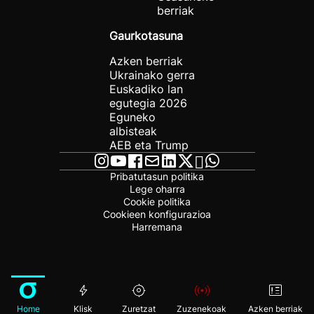
berriak
Gaurkotasuna
Azken berriak
Ukrainako gerra
Euskadiko lan
egutegia 2026
Eguneko
albisteak
AEB eta Trump
Pribatutasun politika
Lege oharra
Cookie politika
Cookieen konfigurazioa
Harremana
Home
Klisk
Zuretzat
Zuzenekoak
Azken berriak