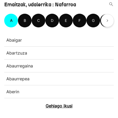
Emaitzak, udalerrika : Nafarroa
A
B
C
D
E
F
G
H
Abaigar
Abartzuza
Abaurregaina
Abaurrepea
Aberin
Gehiago ikusi