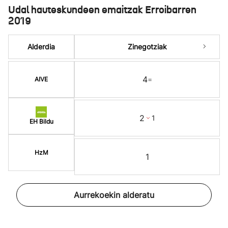
Udal hauteskundeen emaitzak Erroibarren
2019
Alderdia
Zinegotziak
4
=
AIVE
2
1
EH Bildu
HzM
1
Aurrekoekin alderatu