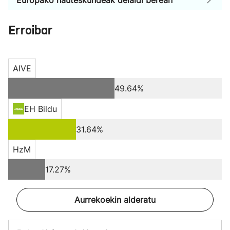
Europako hauteskundeak deialdi berean
Erroibar
AIVE
49.64%
EH Bildu
31.64%
HzM
17.27%
Aurrekoekin alderatu