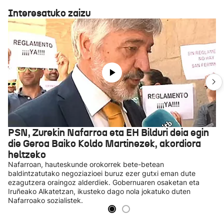
Interesatuko zaizu
PSN, Zurekin Nafarroa eta EH Bilduri deia egin
die Geroa Baiko Koldo Martinezek, akordiora
heltzeko
Nafarroan, hauteskunde orokorrek bete-betean
baldintzatutako negoziazioei buruz ezer gutxi eman dute
ezagutzera oraingoz alderdiek. Gobernuaren osaketan eta
Iruñeako Alkatetzan, ikusteko dago nola jokatuko duten
Nafarroako sozialistek.