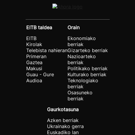
EITB taldea
Orain
EITB
Ekonomiako
Kirolak
berriak
Telebista nahieran
Gizarteko berriak
Primeran
Nazioarteko
Gaztea
berriak
Makusi
Politikako berriak
Guau - Gure
Kulturako berriak
Audioa
Teknologiako
berriak
Osasuneko
berriak
Gaurkotasuna
Azken berriak
Ukrainako gerra
Euskadiko lan