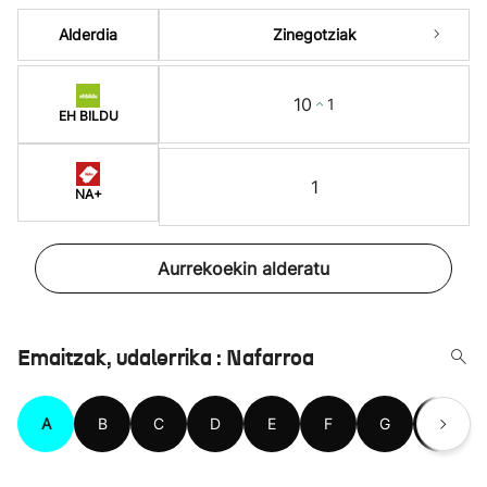
Alderdia
Zinegotziak
10
1
EH BILDU
1
NA+
Aurrekoekin alderatu
Emaitzak, udalerrika : Nafarroa
A
B
C
D
E
F
G
H