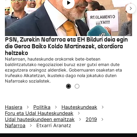
PSN, Zurekin Nafarroa eta EH Bilduri deia egin
die Geroa Baiko Koldo Martinezek, akordiora
heltzeko
Nafarroan, hauteskunde orokorrek bete-betean
baldintzatutako negoziazioei buruz ezer gutxi eman dute
ezagutzera oraingoz alderdiek. Gobernuaren osaketan eta
Iruñeako Alkatetzan, ikusteko dago nola jokatuko duten
Nafarroako sozialistek.
Hasiera
Politika
Hauteskundeak
Foru eta Udal Hauteskundeak
Udal hauteskundeen emaitzak
2019
Nafarroa
Etxarri Aranatz