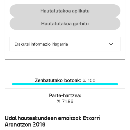
Hautatutakoa aplikatu
Hautatutakoa garbitu
Erakutsi informazio irisgarria
Zenbatutako botoak:
% 100
Parte-hartzea:
% 71.86
Udal hauteskundeen emaitzak Etxarri
Aranatzen 2019