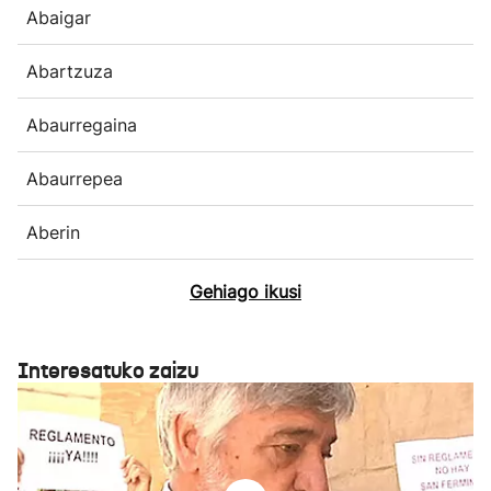
Abaigar
Abartzuza
Abaurregaina
Abaurrepea
Aberin
Gehiago ikusi
Interesatuko zaizu