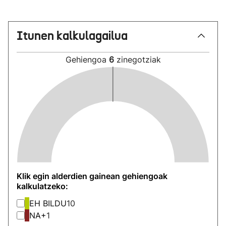
Itunen kalkulagailua
Gehiengoa
6
zinegotziak
Klik egin alderdien gainean gehiengoak
kalkulatzeko:
EH BILDU
10
NA+
1