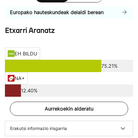
Europako hauteskundeak deialdi berean
Etxarri Aranatz
EH BILDU
75.21%
NA+
12.40%
Aurrekoekin alderatu
Erakutsi informazio irisgarria