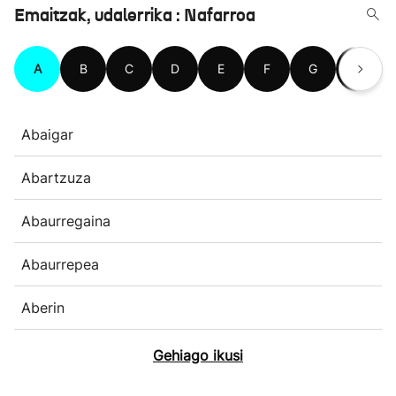
Emaitzak, udalerrika : Nafarroa
A
B
C
D
E
F
G
H
Abaigar
Abartzuza
Abaurregaina
Abaurrepea
Aberin
Gehiago ikusi