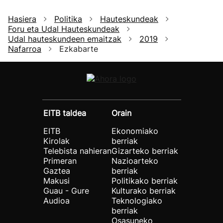
Hasiera
Politika
Hauteskundeak
Foru eta Udal Hauteskundeak
Udal hauteskundeen emaitzak
2019
Nafarroa
Ezkabarte
EITB taldea
Orain
EITB
Ekonomiako
Kirolak
berriak
Telebista nahieran
Gizarteko berriak
Primeran
Nazioarteko
Gaztea
berriak
Makusi
Politikako berriak
Guau - Gure
Kulturako berriak
Audioa
Teknologiako
berriak
Osasuneko