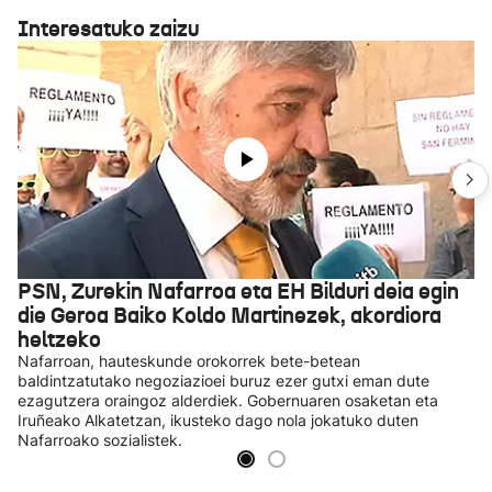
Interesatuko zaizu
PSN, Zurekin Nafarroa eta EH Bilduri deia egin
die Geroa Baiko Koldo Martinezek, akordiora
heltzeko
Nafarroan, hauteskunde orokorrek bete-betean
baldintzatutako negoziazioei buruz ezer gutxi eman dute
ezagutzera oraingoz alderdiek. Gobernuaren osaketan eta
Iruñeako Alkatetzan, ikusteko dago nola jokatuko duten
Nafarroako sozialistek.