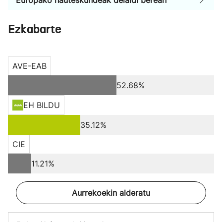
Europako hauteskundeak deialdi berean
Ezkabarte
AVE-EAB
52.68%
EH BILDU
35.12%
CIE
11.21%
Aurrekoekin alderatu