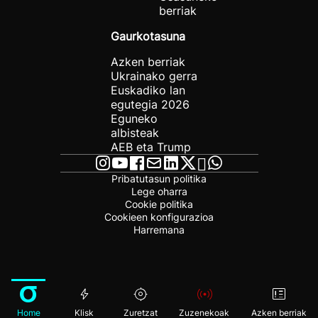
berriak
Gaurkotasuna
Azken berriak
Ukrainako gerra
Euskadiko lan
egutegia 2026
Eguneko
albisteak
AEB eta Trump
Pribatutasun politika
Lege oharra
Cookie politika
Cookieen konfigurazioa
Harremana
Home
Klisk
Zuretzat
Zuzenekoak
Azken berriak