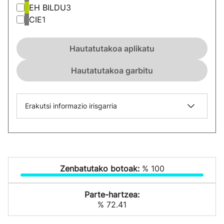
EH BILDU
3
CIE
1
Hautatutakoa aplikatu
Hautatutakoa garbitu
Erakutsi informazio irisgarria
Zenbatutako botoak:
% 100
Parte-hartzea:
% 72.41