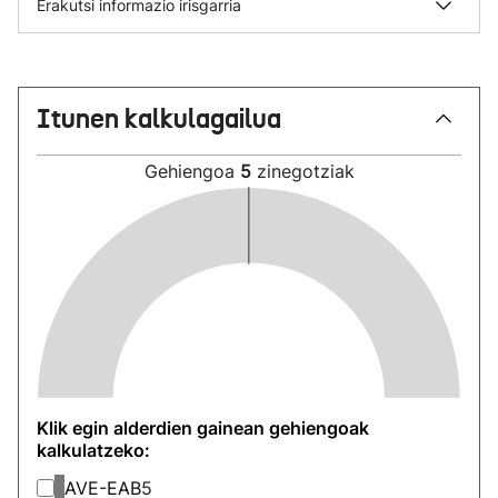
Erakutsi informazio irisgarria
Itunen kalkulagailua
Gehiengoa
5
zinegotziak
Klik egin alderdien gainean gehiengoak
kalkulatzeko:
AVE-EAB
5