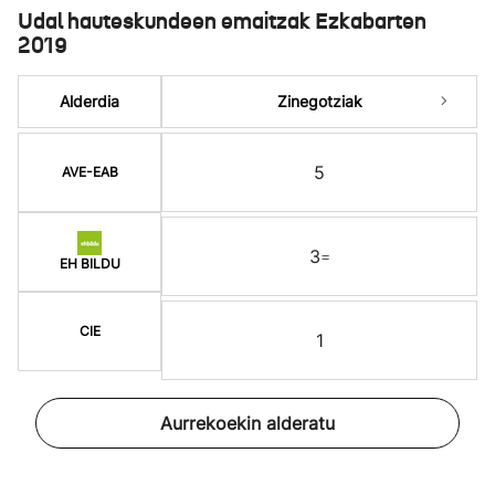
Udal hauteskundeen emaitzak Ezkabarten
2019
Alderdia
Zinegotziak
5
AVE-EAB
3
=
EH BILDU
CIE
1
Aurrekoekin alderatu