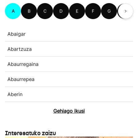
A
B
C
D
E
F
G
H
Abaigar
Abartzuza
Abaurregaina
Abaurrepea
Aberin
Gehiago ikusi
Interesatuko zaizu