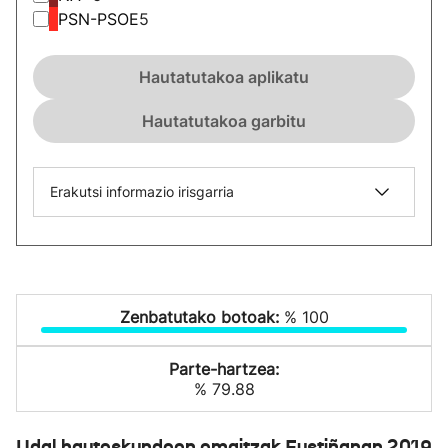
PSN-PSOE
5
Hautatutakoa aplikatu
Hautatutakoa garbitu
Erakutsi informazio irisgarria
Zenbatutako botoak:
% 100
Parte-hartzea:
% 79.88
Udal hauteskundeen emaitzak Fustiñanan 2019