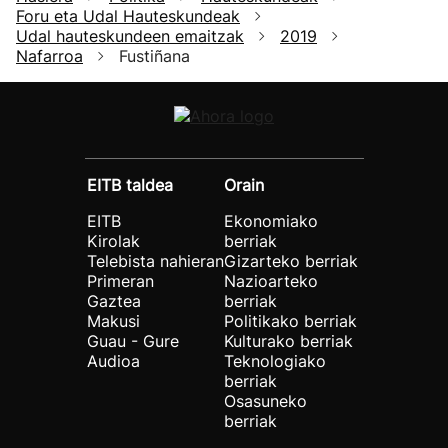
Foru eta Udal Hauteskundeak
Udal hauteskundeen emaitzak
2019
Nafarroa
Fustiñana
EITB taldea
Orain
EITB
Ekonomiako
Kirolak
berriak
Telebista nahieran
Gizarteko berriak
Primeran
Nazioarteko
Gaztea
berriak
Makusi
Politikako berriak
Guau - Gure
Kulturako berriak
Audioa
Teknologiako
berriak
Osasuneko
berriak