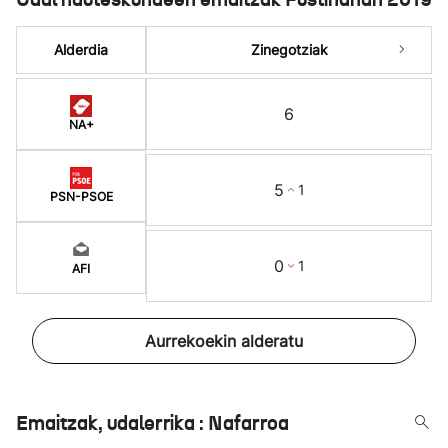
Alderdia
Zinegotziak
6
NA+
5
1
PSN-PSOE
0
1
AFI
Aurrekoekin alderatu
Emaitzak, udalerrika : Nafarroa