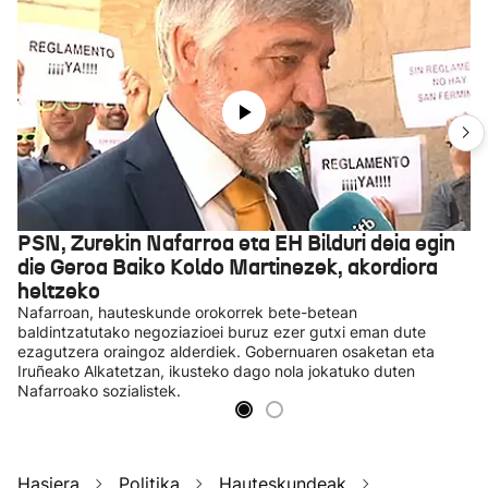
PSN, Zurekin Nafarroa eta EH Bilduri deia egin
die Geroa Baiko Koldo Martinezek, akordiora
heltzeko
Nafarroan, hauteskunde orokorrek bete-betean
baldintzatutako negoziazioei buruz ezer gutxi eman dute
ezagutzera oraingoz alderdiek. Gobernuaren osaketan eta
Iruñeako Alkatetzan, ikusteko dago nola jokatuko duten
Nafarroako sozialistek.
Hasiera
Politika
Hauteskundeak