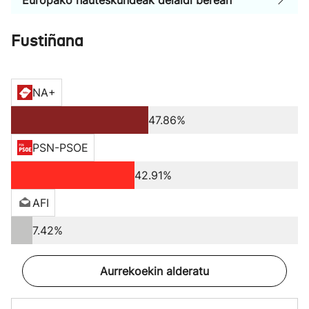
Europako hauteskundeak deialdi berean
Fustiñana
NA+
47.86%
PSN-PSOE
42.91%
AFI
7.42%
Aurrekoekin alderatu