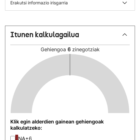
Erakutsi informazio irisgarria
Itunen kalkulagailua
Gehiengoa
6
zinegotziak
Klik egin alderdien gainean gehiengoak
kalkulatzeko:
NA+
6