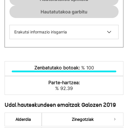
Hautatutakoa garbitu
Erakutsi informazio irisgarria
Zenbatutako botoak:
% 100
Parte-hartzea:
% 92.39
Udal hauteskundeen emaitzak Galozen 2019
Alderdia
Zinegotziak