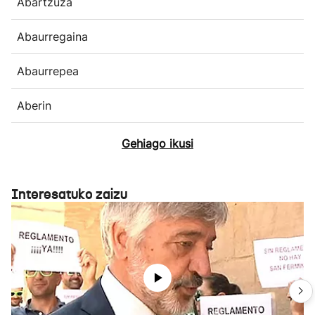
Abartzuza
Abaurregaina
Abaurrepea
Aberin
Gehiago ikusi
Interesatuko zaizu