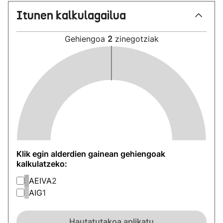
Itunen kalkulagailua
Gehiengoa
2
zinegotziak
Klik egin alderdien gainean gehiengoak
kalkulatzeko:
AEIVA
2
AIG
1
Hautatutakoa aplikatu