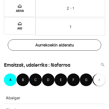
2
1
AEIVA
1
AIG
Aurrekoekin alderatu
Emaitzak, udalerrika : Nafarroa
A
B
C
D
E
F
G
H
Abaigar