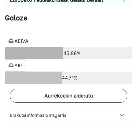
Europako hauteskundeak deialdi berean
Galoze
AEIVA
45.88%
AIG
44.71%
Aurrekoekin alderatu
Erakutsi informazio irisgarria