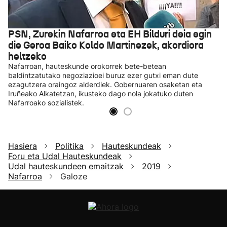
PSN, Zurekin Nafarroa eta EH Bilduri deia egin
die Geroa Baiko Koldo Martinezek, akordiora
heltzeko
Nafarroan, hauteskunde orokorrek bete-betean
baldintzatutako negoziazioei buruz ezer gutxi eman dute
ezagutzera oraingoz alderdiek. Gobernuaren osaketan eta
Iruñeako Alkatetzan, ikusteko dago nola jokatuko duten
Nafarroako sozialistek.
Hasiera
Politika
Hauteskundeak
Foru eta Udal Hauteskundeak
Udal hauteskundeen emaitzak
2019
Nafarroa
Galoze