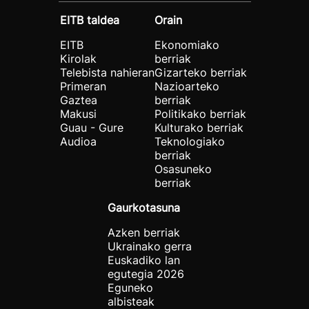
EITB taldea
Orain
EITB
Ekonomiako
Kirolak
berriak
Telebista nahieran
Gizarteko berriak
Primeran
Nazioarteko
Gaztea
berriak
Makusi
Politikako berriak
Guau - Gure
Kulturako berriak
Audioa
Teknologiako
berriak
Osasuneko
berriak
Gaurkotasuna
Azken berriak
Ukrainako gerra
Euskadiko lan
egutegia 2026
Eguneko
albisteak