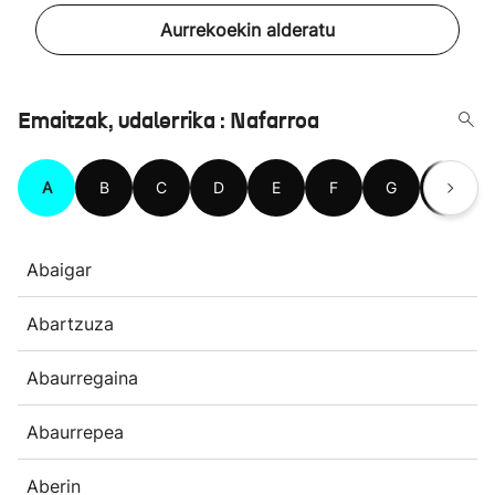
Aurrekoekin alderatu
Emaitzak, udalerrika : Nafarroa
A
B
C
D
E
F
G
H
Abaigar
Abartzuza
Abaurregaina
Abaurrepea
Aberin