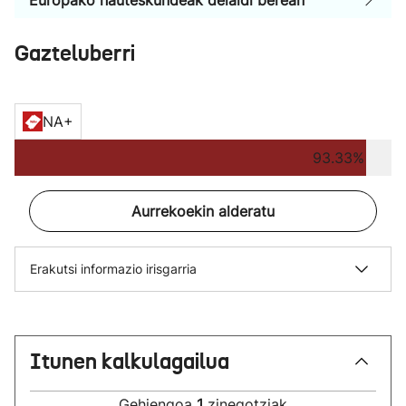
Europako hauteskundeak deialdi berean
Gazteluberri
NA+
93.33%
Aurrekoekin alderatu
Erakutsi informazio irisgarria
Itunen kalkulagailua
Gehiengoa
1
zinegotziak