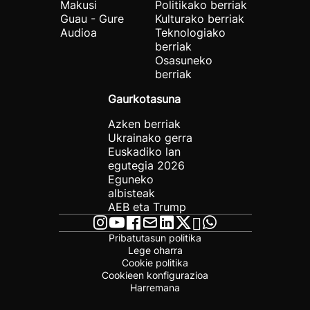
Makusi
Politikako berriak
Guau - Gure
Kulturako berriak
Audioa
Teknologiako
berriak
Osasuneko
berriak
Gaurkotasuna
Azken berriak
Ukrainako gerra
Euskadiko lan
egutegia 2026
Eguneko
albisteak
AEB eta Trump
Pribatutasun politika
Lege oharra
Cookie politika
Cookieen konfigurazioa
Harremana