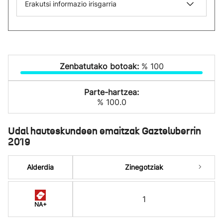
Erakutsi informazio irisgarria
Zenbatutako botoak:
% 100
Parte-hartzea:
% 100.0
Udal hauteskundeen emaitzak Gazteluberrin
2019
Alderdia
Zinegotziak
1
NA+