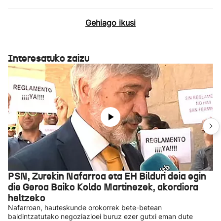
Gehiago ikusi
Interesatuko zaizu
PSN, Zurekin Nafarroa eta EH Bilduri deia egin
die Geroa Baiko Koldo Martinezek, akordiora
heltzeko
Nafarroan, hauteskunde orokorrek bete-betean
baldintzatutako negoziazioei buruz ezer gutxi eman dute