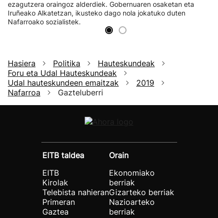
ezagutzera oraingoz alderdiek. Gobernuaren osaketan eta
Iruñeako Alkatetzan, ikusteko dago nola jokatuko duten
Nafarroako sozialistek.
Hasiera
Politika
Hauteskundeak
Foru eta Udal Hauteskundeak
Udal hauteskundeen emaitzak
2019
Nafarroa
Gazteluberri
EITB taldea
Orain
EITB
Ekonomiako
Kirolak
berriak
Telebista nahieran
Gizarteko berriak
Primeran
Nazioarteko
Gaztea
berriak