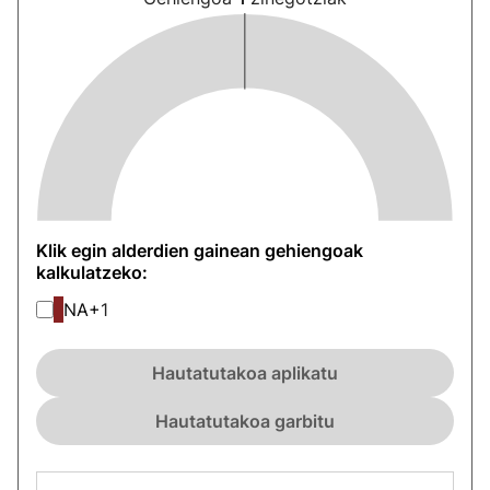
Klik egin alderdien gainean gehiengoak
kalkulatzeko:
NA+
1
Hautatutakoa aplikatu
Hautatutakoa garbitu