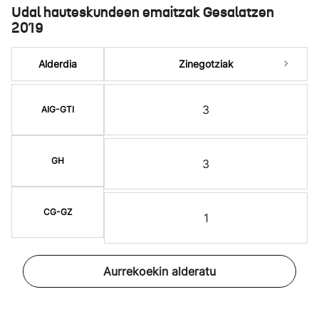
Udal hauteskundeen emaitzak Gesalatzen
2019
Alderdia
Zinegotziak
3
AIG-GTI
GH
3
CG-GZ
1
Aurrekoekin alderatu