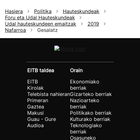
Hasiera
Politika
Hauteskundeak
Foru eta Udal Hauteskundeak
Udal hauteskundeen emaitzak
2019
Nafarroa
Gesalatz
EITB taldea
Orain
EITB
Ekonomiako
Kirolak
berriak
Telebista nahieran
Gizarteko berriak
Primeran
Nazioarteko
Gaztea
berriak
Makusi
Politikako berriak
Guau - Gure
Kulturako berriak
Audioa
Teknologiako
berriak
Osasuneko