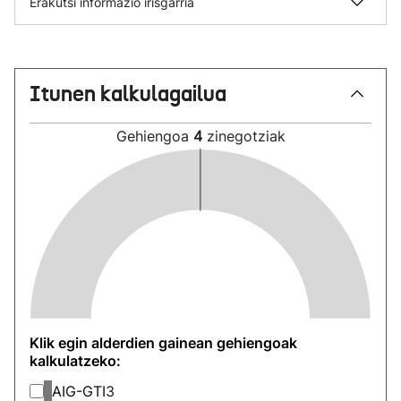
Erakutsi informazio irisgarria
Itunen kalkulagailua
Gehiengoa
4
zinegotziak
Klik egin alderdien gainean gehiengoak
kalkulatzeko:
AIG-GTI
3