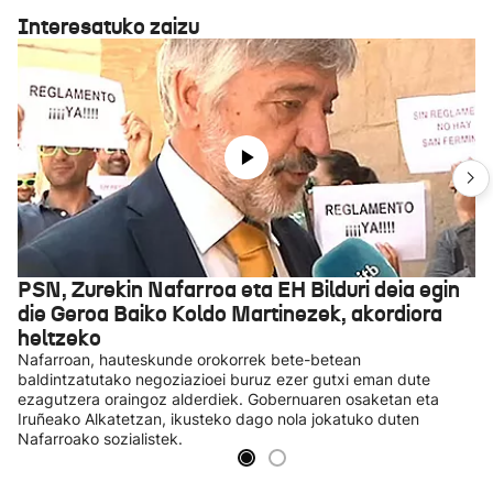
Interesatuko zaizu
PSN, Zurekin Nafarroa eta EH Bilduri deia egin
die Geroa Baiko Koldo Martinezek, akordiora
heltzeko
Nafarroan, hauteskunde orokorrek bete-betean
baldintzatutako negoziazioei buruz ezer gutxi eman dute
ezagutzera oraingoz alderdiek. Gobernuaren osaketan eta
Iruñeako Alkatetzan, ikusteko dago nola jokatuko duten
Nafarroako sozialistek.