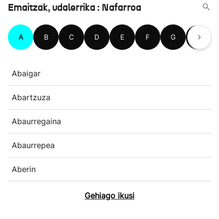
Emaitzak, udalerrika : Nafarroa
A
B
C
D
E
F
G
H
Abaigar
Abartzuza
Abaurregaina
Abaurrepea
Aberin
Gehiago ikusi