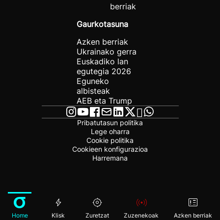
berriak
Gaurkotasuna
Azken berriak
Ukrainako gerra
Euskadiko lan
egutegia 2026
Eguneko
albisteak
AEB eta Trump
Pribatutasun politika
Lege oharra
Cookie politika
Cookieen konfigurazioa
Harremana
Home
Klisk
Zuretzat
Zuzenekoak
Azken berriak