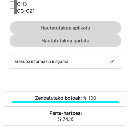
GH
3
CG-GZ
1
Hautatutakoa aplikatu
Hautatutakoa garbitu
Erakutsi informazio irisgarria
Zenbatutako botoak:
% 100
Parte-hartzea:
% 74.16