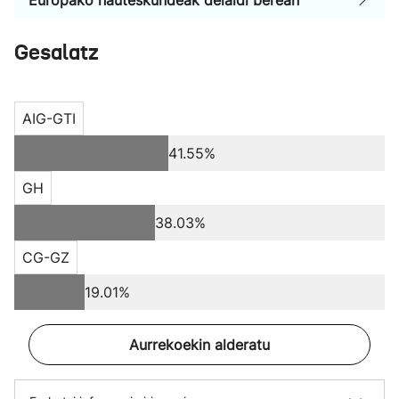
Europako hauteskundeak deialdi berean
Gesalatz
AIG-GTI
41.55%
GH
38.03%
CG-GZ
19.01%
Aurrekoekin alderatu