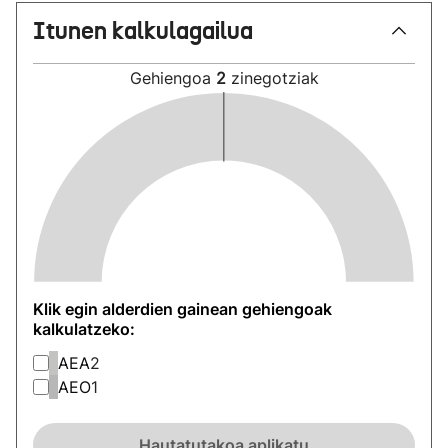
Itunen kalkulagailua
Gehiengoa
2
zinegotziak
Klik egin alderdien gainean gehiengoak
kalkulatzeko:
AEA
2
AEO
1
Hautatutakoa aplikatu