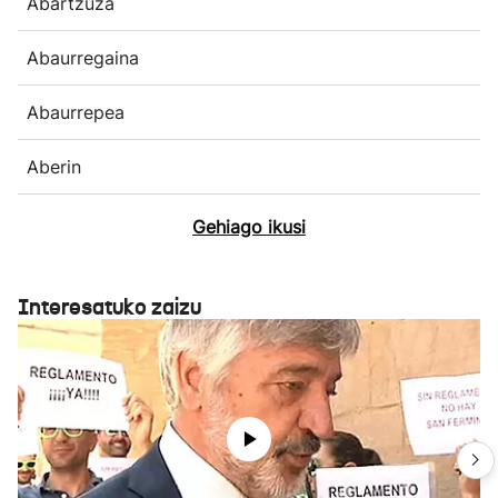
Abartzuza
Abaurregaina
Abaurrepea
Aberin
Gehiago ikusi
Interesatuko zaizu