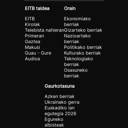
EITB taldea
Orain
EITB
Ekonomiako
Kirolak
berriak
Telebista nahieran
Gizarteko berriak
Primeran
Nazioarteko
Gaztea
berriak
Makusi
Politikako berriak
Guau - Gure
Kulturako berriak
Audioa
Teknologiako
berriak
Osasuneko
berriak
Gaurkotasuna
Azken berriak
Ukrainako gerra
Euskadiko lan
egutegia 2026
Eguneko
albisteak