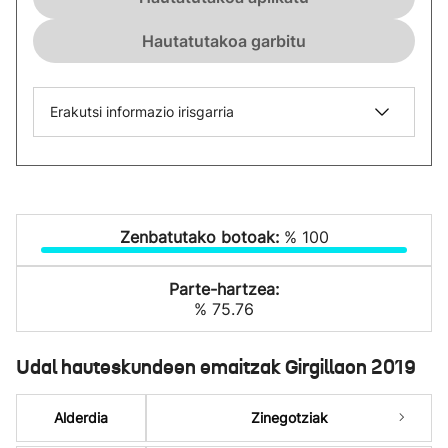
Hautatutakoa garbitu
Erakutsi informazio irisgarria
Zenbatutako botoak:
% 100
Parte-hartzea:
% 75.76
Udal hauteskundeen emaitzak Girgillaon 2019
Alderdia
Zinegotziak