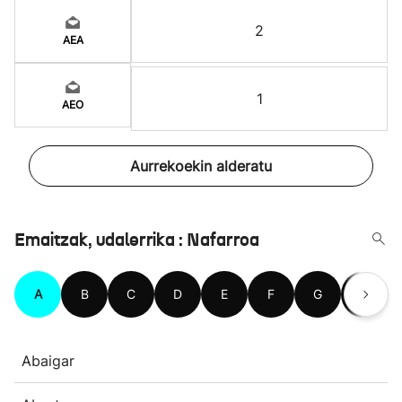
2
AEA
1
AEO
Aurrekoekin alderatu
Emaitzak, udalerrika : Nafarroa
A
B
C
D
E
F
G
H
Abaigar