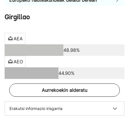
Europako hauteskundeak deialdi berean
Girgillao
AEA
48.98%
AEO
44.90%
Aurrekoekin alderatu
Erakutsi informazio irisgarria