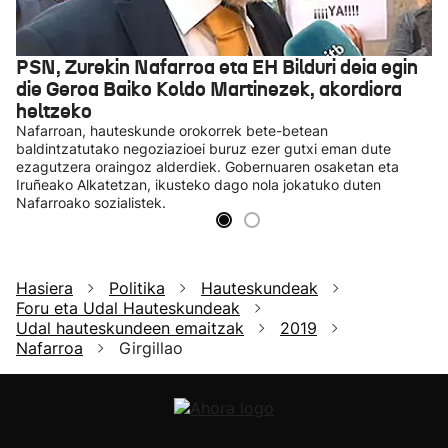
PSN, Zurekin Nafarroa eta EH Bilduri deia egin
die Geroa Baiko Koldo Martinezek, akordiora
heltzeko
Nafarroan, hauteskunde orokorrek bete-betean
baldintzatutako negoziazioei buruz ezer gutxi eman dute
ezagutzera oraingoz alderdiek. Gobernuaren osaketan eta
Iruñeako Alkatetzan, ikusteko dago nola jokatuko duten
Nafarroako sozialistek.
Hasiera
Politika
Hauteskundeak
Foru eta Udal Hauteskundeak
Udal hauteskundeen emaitzak
2019
Nafarroa
Girgillao