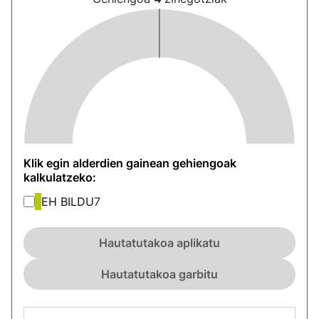
Klik egin alderdien gainean gehiengoak
kalkulatzeko:
EH BILDU
7
Hautatutakoa aplikatu
Hautatutakoa garbitu