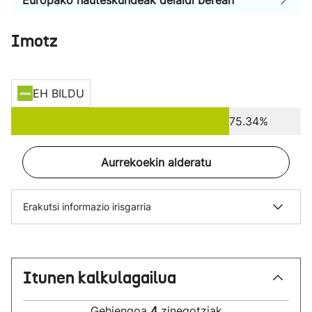
Europako hauteskundeak deialdi berean
Imotz
EH BILDU
75.34%
Aurrekoekin alderatu
Erakutsi informazio irisgarria
Itunen kalkulagailua
Gehiengoa
4
zinegotziak