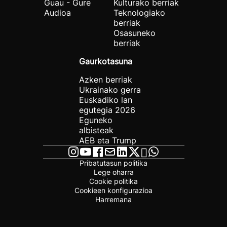
Guau - Gure
Kulturako berriak
Audioa
Teknologiako
berriak
Osasuneko
berriak
Gaurkotasuna
Azken berriak
Ukrainako gerra
Euskadiko lan
egutegia 2026
Eguneko
albisteak
AEB eta Trump
Pribatutasun politika
Lege oharra
Cookie politika
Cookieen konfigurazioa
Harremana