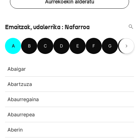
Aurrekoekin alderatu
Emaitzak, udalerrika : Nafarroa
A
B
C
D
E
F
G
H
Abaigar
Abartzuza
Abaurregaina
Abaurrepea
Aberin