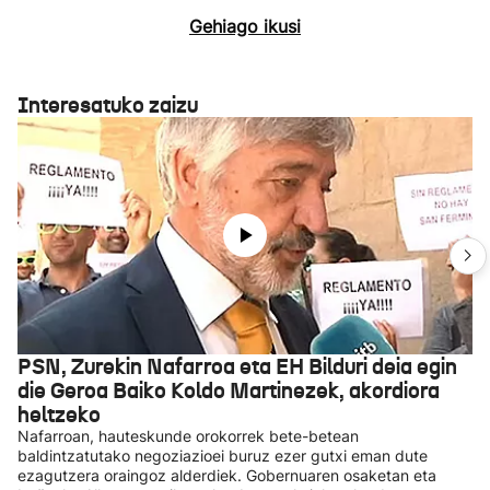
Gehiago ikusi
Interesatuko zaizu
PSN, Zurekin Nafarroa eta EH Bilduri deia egin
die Geroa Baiko Koldo Martinezek, akordiora
heltzeko
Nafarroan, hauteskunde orokorrek bete-betean
baldintzatutako negoziazioei buruz ezer gutxi eman dute
ezagutzera oraingoz alderdiek. Gobernuaren osaketan eta