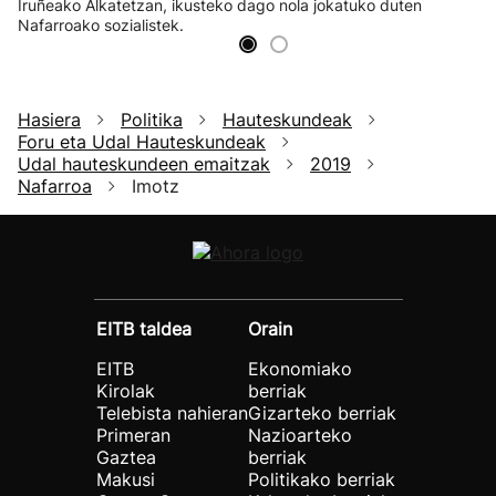
Iruñeako Alkatetzan, ikusteko dago nola jokatuko duten
Nafarroako sozialistek.
Hasiera
Politika
Hauteskundeak
Foru eta Udal Hauteskundeak
Udal hauteskundeen emaitzak
2019
Nafarroa
Imotz
EITB taldea
Orain
EITB
Ekonomiako
Kirolak
berriak
Telebista nahieran
Gizarteko berriak
Primeran
Nazioarteko
Gaztea
berriak
Makusi
Politikako berriak