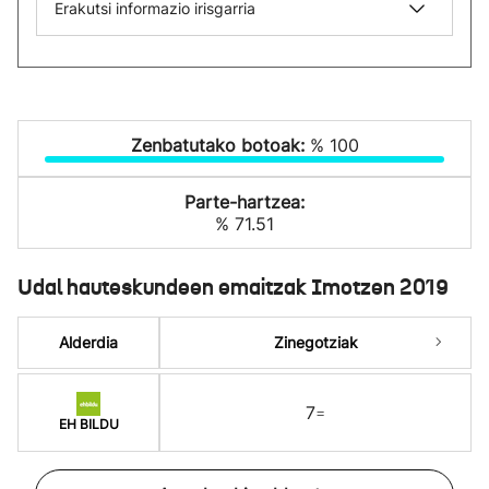
Erakutsi informazio irisgarria
Zenbatutako botoak:
% 100
Parte-hartzea:
% 71.51
Udal hauteskundeen emaitzak Imotzen 2019
Alderdia
Zinegotziak
7
=
EH BILDU