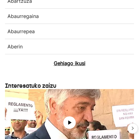
Abartzuza
Abaurregaina
Abaurrepea
Aberin
Gehiago ikusi
Interesatuko zaizu