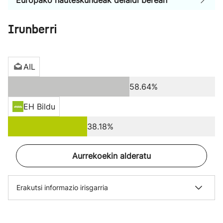
Europako hauteskundeak deialdi berean
Irunberri
AIL
58.64%
EH Bildu
38.18%
Aurrekoekin alderatu
Erakutsi informazio irisgarria