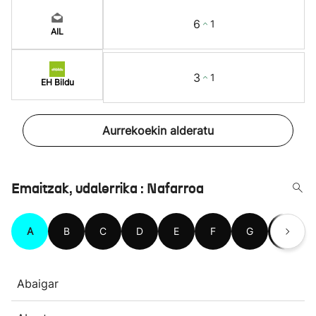
6
1
AIL
3
1
EH Bildu
Aurrekoekin alderatu
Emaitzak, udalerrika : Nafarroa
A
B
C
D
E
F
G
H
Abaigar