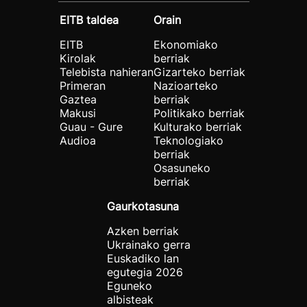
EITB taldea
Orain
EITB
Ekonomiako
Kirolak
berriak
Telebista nahieran
Gizarteko berriak
Primeran
Nazioarteko
Gaztea
berriak
Makusi
Politikako berriak
Guau - Gure
Kulturako berriak
Audioa
Teknologiako
berriak
Osasuneko
berriak
Gaurkotasuna
Azken berriak
Ukrainako gerra
Euskadiko lan
egutegia 2026
Eguneko
albisteak