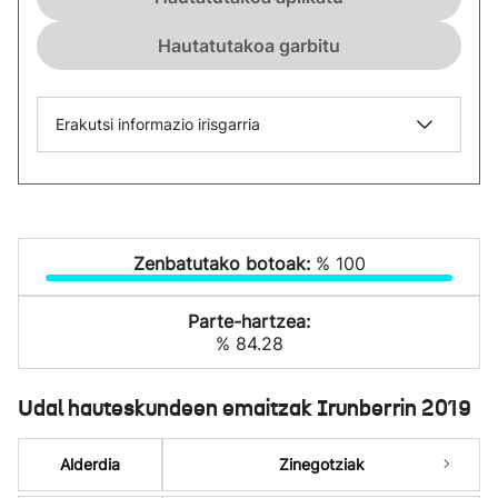
Hautatutakoa garbitu
Erakutsi informazio irisgarria
Zenbatutako botoak:
% 100
Parte-hartzea:
% 84.28
Udal hauteskundeen emaitzak Irunberrin 2019
Alderdia
Zinegotziak