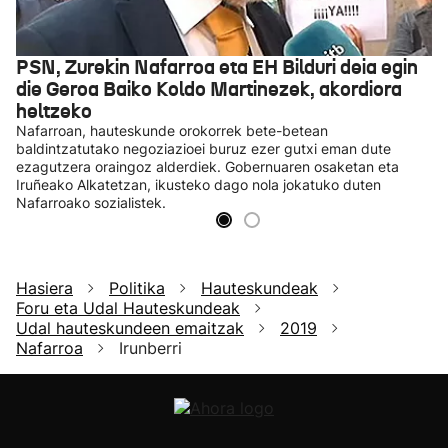
PSN, Zurekin Nafarroa eta EH Bilduri deia egin
die Geroa Baiko Koldo Martinezek, akordiora
heltzeko
Nafarroan, hauteskunde orokorrek bete-betean
baldintzatutako negoziazioei buruz ezer gutxi eman dute
ezagutzera oraingoz alderdiek. Gobernuaren osaketan eta
Iruñeako Alkatetzan, ikusteko dago nola jokatuko duten
Nafarroako sozialistek.
Hasiera
Politika
Hauteskundeak
Foru eta Udal Hauteskundeak
Udal hauteskundeen emaitzak
2019
Nafarroa
Irunberri