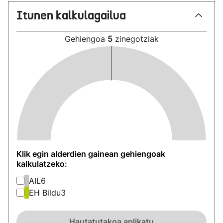
Itunen kalkulagailua
Gehiengoa
5
zinegotziak
Klik egin alderdien gainean gehiengoak
kalkulatzeko:
AIL
6
EH Bildu
3
Hautatutakoa aplikatu