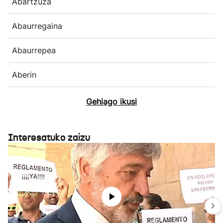
Abartzuza
Abaurregaina
Abaurrepea
Aberin
Gehiago ikusi
Interesatuko zaizu