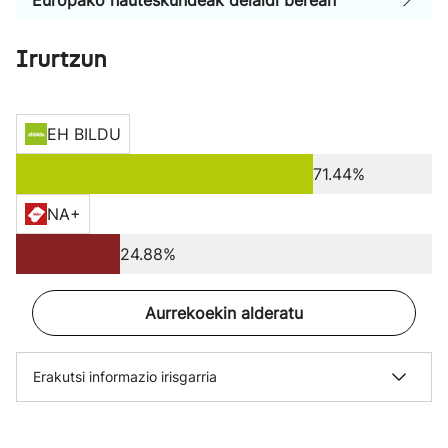
Europako hauteskundeak deialdi berean
Irurtzun
EH BILDU
71.44%
NA+
24.88%
Aurrekoekin alderatu
Erakutsi informazio irisgarria