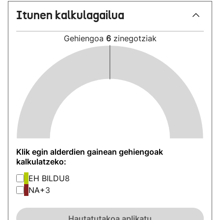
Itunen kalkulagailua
Gehiengoa
6
zinegotziak
Klik egin alderdien gainean gehiengoak
kalkulatzeko:
EH BILDU
8
NA+
3
Hautatutakoa aplikatu