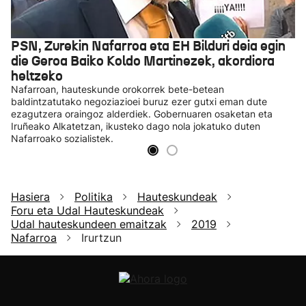
PSN, Zurekin Nafarroa eta EH Bilduri deia egin
die Geroa Baiko Koldo Martinezek, akordiora
heltzeko
Nafarroan, hauteskunde orokorrek bete-betean
baldintzatutako negoziazioei buruz ezer gutxi eman dute
ezagutzera oraingoz alderdiek. Gobernuaren osaketan eta
Iruñeako Alkatetzan, ikusteko dago nola jokatuko duten
Nafarroako sozialistek.
Hasiera
Politika
Hauteskundeak
Foru eta Udal Hauteskundeak
Udal hauteskundeen emaitzak
2019
Nafarroa
Irurtzun