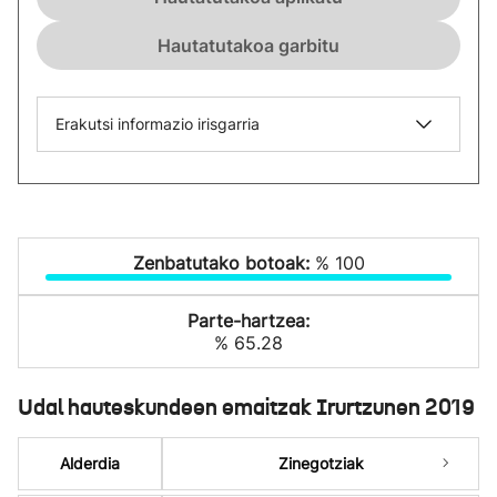
Hautatutakoa garbitu
Erakutsi informazio irisgarria
Zenbatutako botoak:
% 100
Parte-hartzea:
% 65.28
Udal hauteskundeen emaitzak Irurtzunen 2019
Alderdia
Zinegotziak