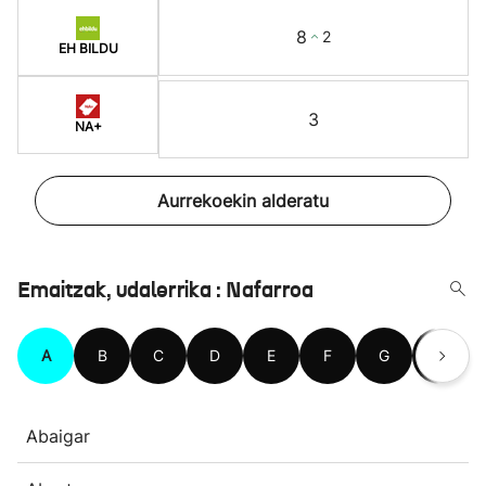
8
2
EH BILDU
3
NA+
Aurrekoekin alderatu
Emaitzak, udalerrika : Nafarroa
A
B
C
D
E
F
G
H
Abaigar