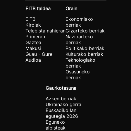
EITB taldea
Orain
EITB
Ekonomiako
Kirolak
berriak
Telebista nahieran
Gizarteko berriak
Primeran
Nazioarteko
Gaztea
berriak
Makusi
Politikako berriak
Guau - Gure
Kulturako berriak
Audioa
Teknologiako
berriak
Osasuneko
berriak
Gaurkotasuna
Azken berriak
Ukrainako gerra
Euskadiko lan
egutegia 2026
Eguneko
albisteak