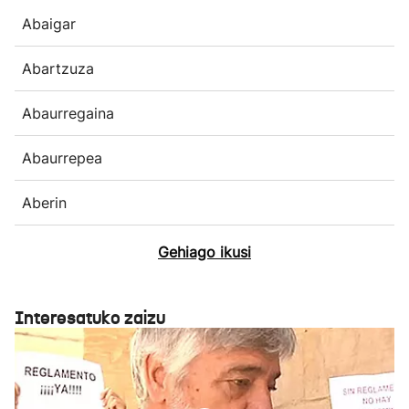
Abaigar
Abartzuza
Abaurregaina
Abaurrepea
Aberin
Gehiago ikusi
Interesatuko zaizu