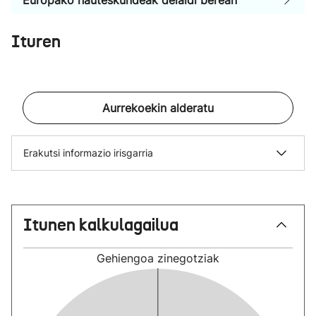
Europako hauteskundeak deialdi berean
Ituren
Aurrekoekin alderatu
Erakutsi informazio irisgarria
Itunen kalkulagailua
Gehiengoa
zinegotziak