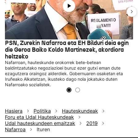
PSN, Zurekin Nafarroa eta EH Bilduri deia egin
die Geroa Baiko Koldo Martinezek, akordiora
heltzeko
Nafarroan, hauteskunde orokorrek bete-betean
baldintzatutako negoziazioei buruz ezer gutxi eman dute
ezagutzera oraingoz alderdiek. Gobernuaren osaketan eta
Iruñeako Alkatetzan, ikusteko dago nola jokatuko duten
Nafarroako sozialistek.
Hasiera
Politika
Hauteskundeak
Foru eta Udal Hauteskundeak
Udal hauteskundeen emaitzak
2019
Nafarroa
Ituren