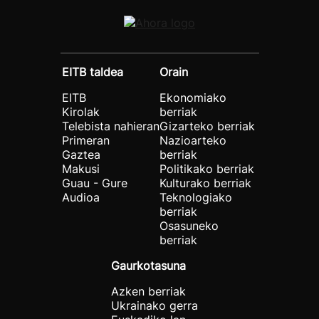
EITB taldea
Orain
EITB
Ekonomiako
Kirolak
berriak
Telebista nahieran
Gizarteko berriak
Primeran
Nazioarteko
Gaztea
berriak
Makusi
Politikako berriak
Guau - Gure
Kulturako berriak
Audioa
Teknologiako
berriak
Osasuneko
berriak
Gaurkotasuna
Azken berriak
Ukrainako gerra