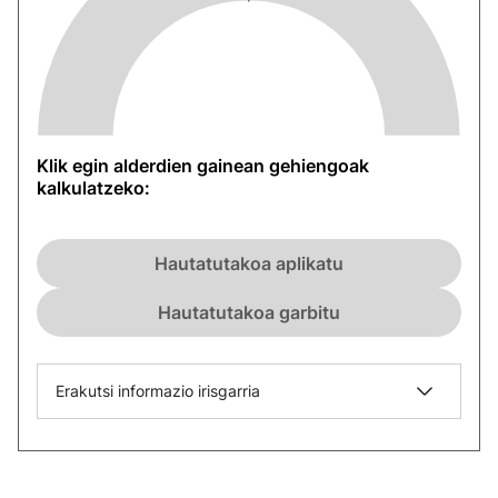
Klik egin alderdien gainean gehiengoak
kalkulatzeko:
Hautatutakoa aplikatu
Hautatutakoa garbitu
Erakutsi informazio irisgarria