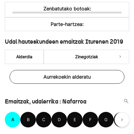
Zenbatutako botoak:
Parte-hartzea:
Udal hauteskundeen emaitzak Iturenen 2019
Alderdia
Zinegotziak
Aurrekoekin alderatu
Emaitzak, udalerrika : Nafarroa
A
B
C
D
E
F
G
H