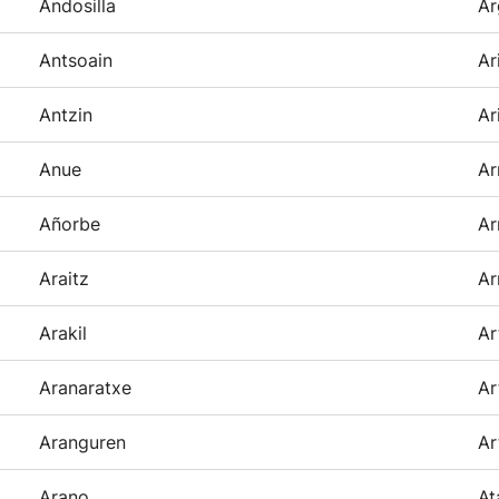
Andosilla
Ar
Antsoain
Ar
Antzin
Ar
Anue
Ar
Añorbe
Ar
Araitz
Ar
Arakil
Ar
Aranaratxe
Ar
Aranguren
Ar
Arano
At