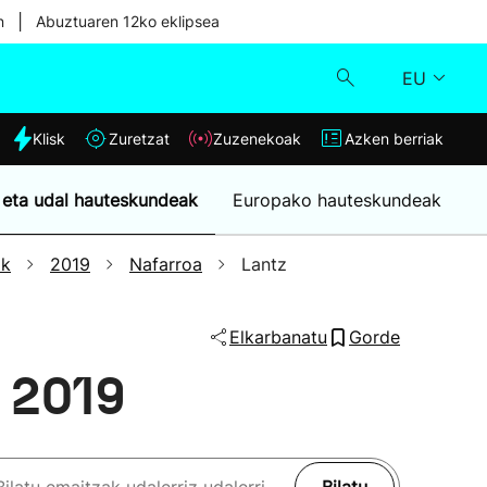
|
n
Abuztuaren 12ko eklipsea
EU
dia
Klisk
Zuretzat
Zuzenekoak
Azken berriak
Klisk
 eta udal hauteskundeak
Europako hauteskundeak
Zuzenekoak
ak
2019
Nafarroa
Lantz
Zuretzat
Elkarbanatu
Gorde
Azken berriak
 2019