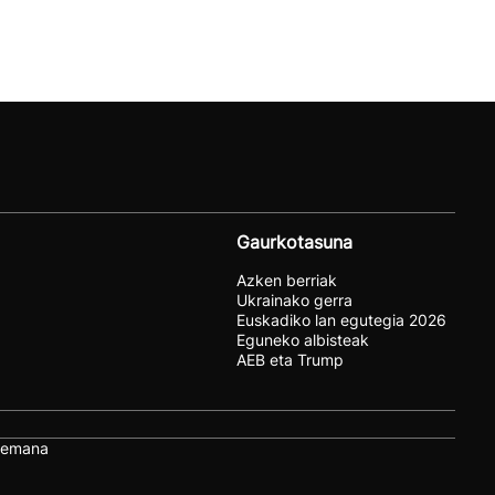
Gaurkotasuna
Azken berriak
Ukrainako gerra
Euskadiko lan egutegia 2026
Eguneko albisteak
AEB eta Trump
remana