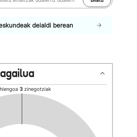
Bilatu
eskundeak deialdi berean
lagailua
hiengoa
3
zinegotziak