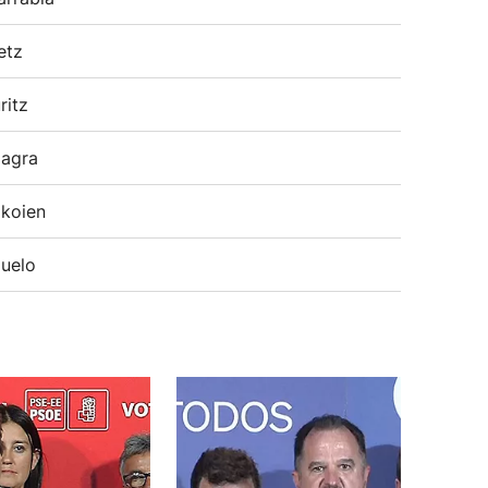
etz
ritz
agra
koien
uelo