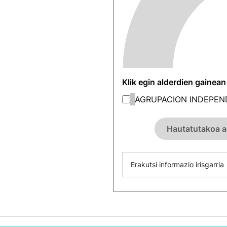
Klik egin alderdien gainea
AGRUPACION INDEPEN
Hautatutakoa a
Erakutsi informazio irisgarria