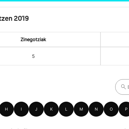
tzen 2019
Zinegotziak
5
H
I
J
K
L
M
N
O
P