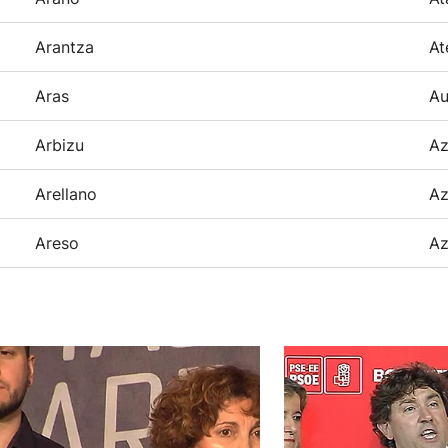
Arantza
At
Aras
Au
Arbizu
Az
Arellano
Az
Areso
Az