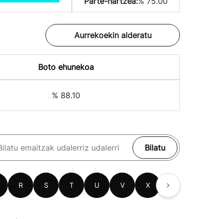
Parte-hartzea:
% 75.00
Aurrekoekin alderatu
Boto ehunekoa
% 88.10
Bilatu
R
S
T
U
V
X
Z