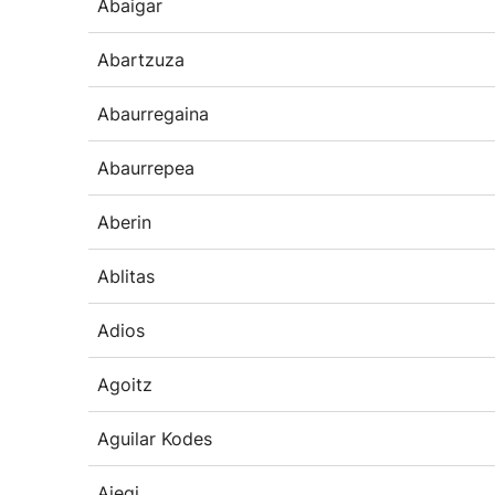
Abaigar
Abartzuza
Abaurregaina
Abaurrepea
Aberin
Ablitas
Adios
Agoitz
Aguilar Kodes
Aiegi