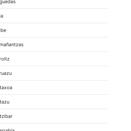
guedas
ia
ibe
mañantzas
roitz
ruazu
taxoa
tazu
tzibar
arrabia