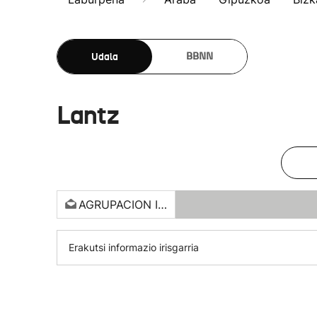
Udala
BBNN
Lantz
AGRUPACION INDEPENDI
Erakutsi informazio irisgarria