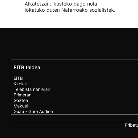
Alkatetzan, ikusteko dago nola
jokatuko duten Nafarroako sozialistek.
EITB taldea
EITB
Kirolak
Telebista nahieran
Primeran
Gaztea
Makusi
Guau - Gure Audioa
Pribat