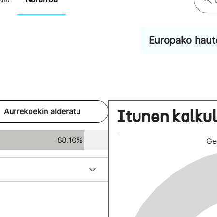
Europako haut
Itunen kalku
Aurrekoekin alderatu
88.10%
Ge