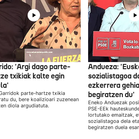
ido: 'Argi dago parte-
Andueza: 'Eusk
ze txikiak kalte egin
sozialistagoa d
la'
ezkerrera gehi
 Garridok parte-hartze txikia
begiratzen du'
ratu du, bere koalizioari zuzenean
Eneko Anduezak posit
ten diola argudiatuta.
PSE-EEk hauteskunde
lortutako emaitzak, e
sozialistagoa dela et
begiratzen duela esan