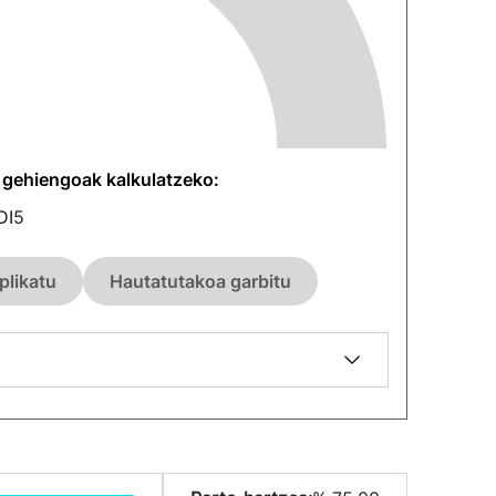
n gehiengoak kalkulatzeko:
DI
5
plikatu
Hautatutakoa garbitu