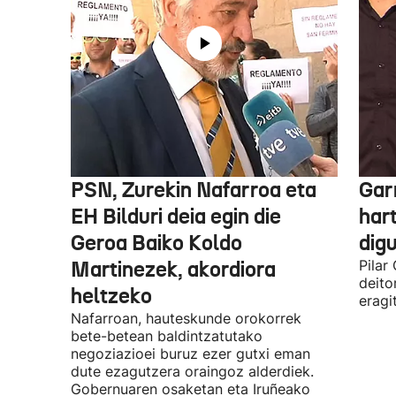
PSN, Zurekin Nafarroa eta
Garr
EH Bilduri deia egin die
hart
Geroa Baiko Koldo
digu
Martinezek, akordiora
Pilar
deito
heltzeko
eragi
Nafarroan, hauteskunde orokorrek
bete-betean baldintzatutako
negoziazioei buruz ezer gutxi eman
dute ezagutzera oraingoz alderdiek.
Gobernuaren osaketan eta Iruñeako