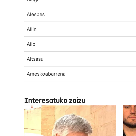
Alesbes
Allin
Allo
Altsasu
Ameskoabarrena
Interesatuko zaizu