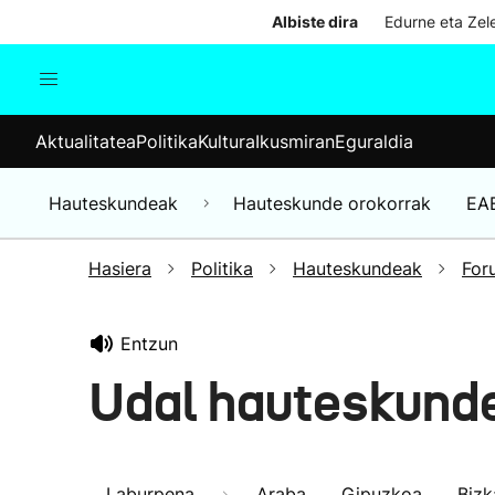
Albiste dira
Edurne eta Zele
Aktualitatea
Politika
Kul
Aktualitatea
Politika
Kultura
Ikusmiran
Eguraldia
Gizartea
Hauteskundeak
Ekonomia
Hauteskundeak
Hauteskunde orokorrak
EA
Munduko albisteak
Hasiera
Politika
Hauteskundeak
For
Entzun
Udal hauteskund
Laburpena
Araba
Gipuzkoa
Bizk