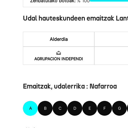
Zenbatutako botoak:
% 100
Udal hauteskundeen emaitzak Lan
Alderdia
AGRUPACION INDEPENDI
Emaitzak, udalerrika : Nafarroa
A
B
C
D
E
F
G