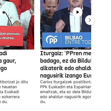
adi
Iturgaiz: 'PPren menpe
a gaur,
badago, ez da Bilduko
ago
alkaterik edo ahaldun
nagusirik izango Euskadin'
ibotzat jo ditu
Carlos Iturgaizek positibotzat jo ditu
 hauetan
PPk Euskadin eta Espainian lortutako
ta Euskadi
emaitzak, eta ez dela Bilduko alkateri
a ezkerrera
edo ahaldun nagusirik egongo ziurtat
 du.
du.