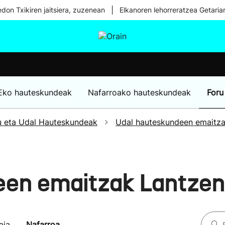
|
don Txikiren jaitsiera, zuzenean
Elkanoren lehorreratzea Getaria
tura
Ikusmiran
Egural
Osasuna
Teknologia
Eko hauteskundeak
Nafarroako hauteskundeak
Foru
u eta Udal Hauteskundeak
Udal hauteskundeen emaitz
een emaitzak Lantzen
aia
Nafarroa