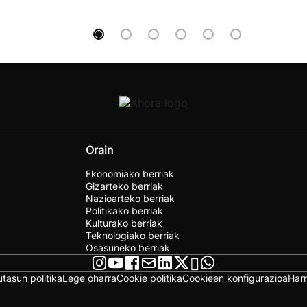
Orain
Ekonomiako berriak
Gizarteko berriak
Nazioarteko berriak
Politikako berriak
Kulturako berriak
Teknologiako berriak
Osasuneko berriak
utasun politika
Lege oharra
Cookie politika
Cookieen konfigurazioa
Har