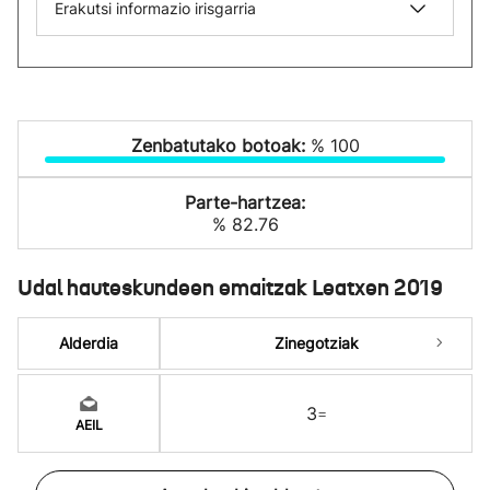
Erakutsi informazio irisgarria
Zenbatutako botoak:
% 100
Parte-hartzea:
% 82.76
Udal hauteskundeen emaitzak Leatxen 2019
Alderdia
Zinegotziak
3
=
AEIL