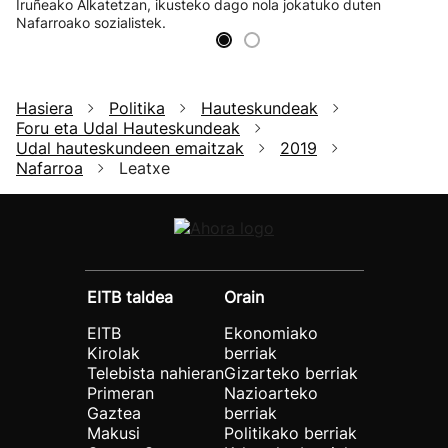
Iruñeako Alkatetzan, ikusteko dago nola jokatuko duten
Nafarroako sozialistek.
Hasiera
Politika
Hauteskundeak
Foru eta Udal Hauteskundeak
Udal hauteskundeen emaitzak
2019
Nafarroa
Leatxe
EITB taldea
Orain
EITB
Ekonomiako
Kirolak
berriak
Telebista nahieran
Gizarteko berriak
Primeran
Nazioarteko
Gaztea
berriak
Makusi
Politikako berriak