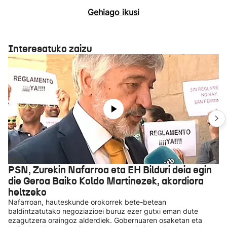
Gehiago ikusi
Interesatuko zaizu
PSN, Zurekin Nafarroa eta EH Bilduri deia egin
die Geroa Baiko Koldo Martinezek, akordiora
heltzeko
Nafarroan, hauteskunde orokorrek bete-betean
baldintzatutako negoziazioei buruz ezer gutxi eman dute
ezagutzera oraingoz alderdiek. Gobernuaren osaketan eta