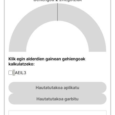
Klik egin alderdien gainean gehiengoak
kalkulatzeko:
AEIL
3
Hautatutakoa aplikatu
Hautatutakoa garbitu