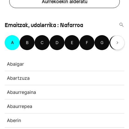
Aurrekoekin alderatu
Emaitzak, udalerrika : Nafarroa
A
B
C
D
E
F
G
H
Abaigar
Abartzuza
Abaurregaina
Abaurrepea
Aberin