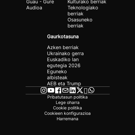
Guau - Gure
Kulturako berriak
Audioa
Teknologiako
berriak
Osasuneko
berriak
Gaurkotasuna
Azken berriak
Ukrainako gerra
Euskadiko lan
egutegia 2026
Eguneko
albisteak
AEB eta Trump
Pribatutasun politika
Lege oharra
Cookie politika
Cookieen konfigurazioa
Harremana