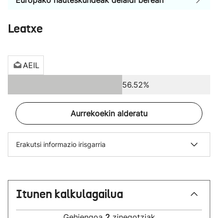
Europako hauteskundeak deialdi berean
Leatxe
AEIL
56.52%
Aurrekoekin alderatu
Erakutsi informazio irisgarria
Itunen kalkulagailua
Gehiengoa
2
zinegotziak