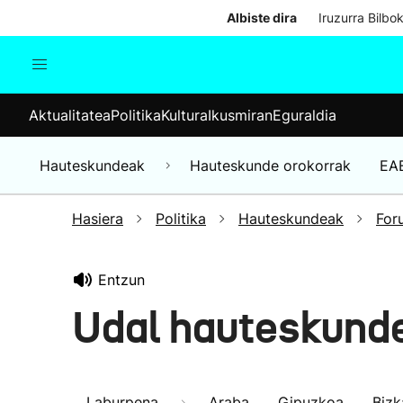
Albiste dira
Iruzurra Bilbo
Aktualitatea
Politika
Kul
Aktualitatea
Politika
Kultura
Ikusmiran
Eguraldia
Gizartea
Hauteskundeak
Ekonomia
Hauteskundeak
Hauteskunde orokorrak
EA
Munduko albisteak
Hasiera
Politika
Hauteskundeak
For
Entzun
Udal hauteskund
Laburpena
Araba
Gipuzkoa
Bizk