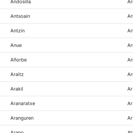
Andosilla
Ar
Antsoain
Ar
Antzin
Ar
Anue
Ar
Añorbe
Ar
Araitz
Ar
Arakil
Ar
Aranaratxe
Ar
Aranguren
Ar
Arano
At