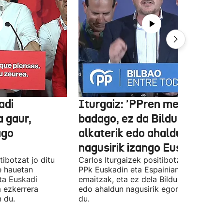
adi
Iturgaiz: 'PPren menpe
a gaur,
badago, ez da Bilduko
ago
alkaterik edo ahaldun
nagusirik izango Euskadin'
ibotzat jo ditu
Carlos Iturgaizek positibotzat jo ditu
 hauetan
PPk Euskadin eta Espainian lortutako
ta Euskadi
emaitzak, eta ez dela Bilduko alkateri
a ezkerrera
edo ahaldun nagusirik egongo ziurtat
 du.
du.