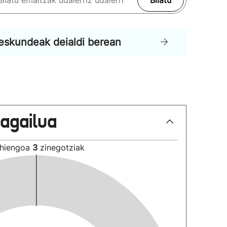
Bilatu
eskundeak deialdi berean
lagailua
hiengoa
3
zinegotziak