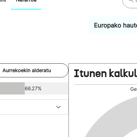
Europako haut
Itunen kalku
Aurrekoekin alderatu
66.27%
Ge