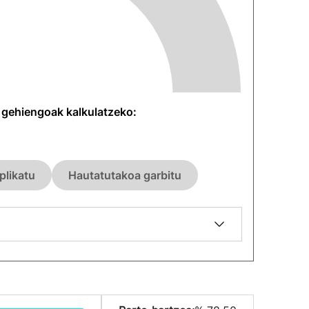
n gehiengoak kalkulatzeko:
plikatu
Hautatutakoa garbitu