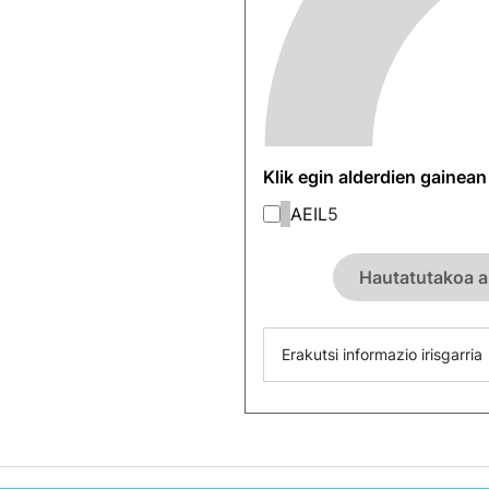
Klik egin alderdien gainea
AEIL
5
Hautatutakoa a
Erakutsi informazio irisgarria