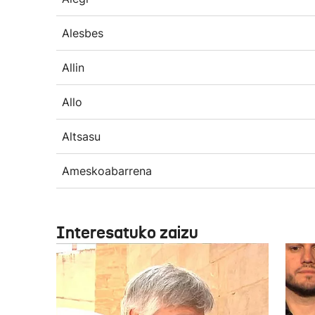
Alesbes
Allin
Allo
Altsasu
Ameskoabarrena
Interesatuko zaizu