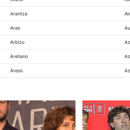
Arantza
At
Aras
Au
Arbizu
Az
Arellano
Az
Areso
Az