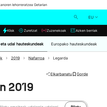
kanoren lehorreratzea Getarian
EU
dia
Klisk
Zuretzat
Zuzenekoak
Azken berriak
Klisk
 eta udal hauteskundeak
Europako hauteskundeak
Zuzenekoak
ak
2019
Nafarroa
Legarda
Zuretzat
Elkarbanatu
Gorde
Azken berriak
an 2019