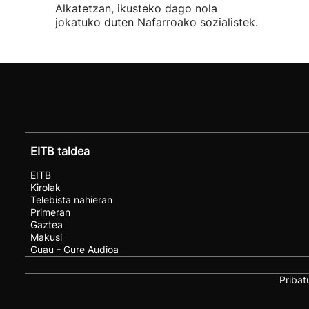
Alkatetzan, ikusteko dago nola
jokatuko duten Nafarroako sozialistek.
EITB taldea
EITB
Kirolak
Telebista nahieran
Primeran
Gaztea
Makusi
Guau - Gure Audioa
Pribat