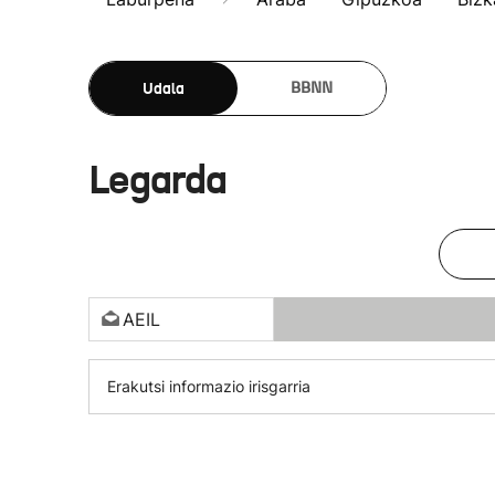
Udala
BBNN
Legarda
AEIL
Erakutsi informazio irisgarria