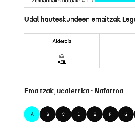
Zenbatutako botoak:
% 100
Udal hauteskundeen emaitzak Leg
Alderdia
AEIL
Emaitzak, udalerrika : Nafarroa
A
B
C
D
E
F
G