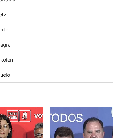
etz
ritz
agra
koien
uelo