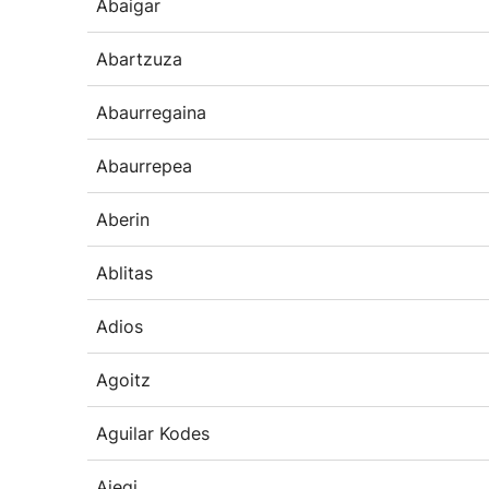
Abaigar
Abartzuza
Abaurregaina
Abaurrepea
Aberin
Ablitas
Adios
Agoitz
Aguilar Kodes
Aiegi