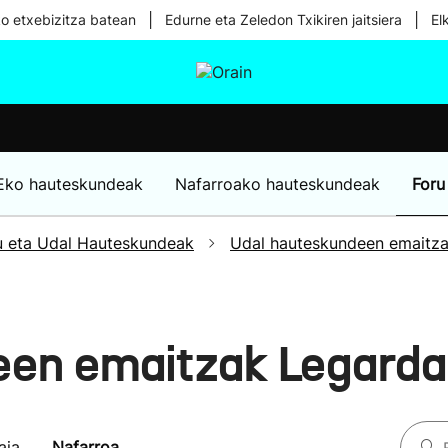
|
|
ko etxebizitza batean
Edurne eta Zeledon Txikiren jaitsiera
El
tura
Ikusmiran
Egural
Osasuna
Teknologia
Eko hauteskundeak
Nafarroako hauteskundeak
Foru
u eta Udal Hauteskundeak
Udal hauteskundeen emaitz
een emaitzak Legard
aia
Nafarroa