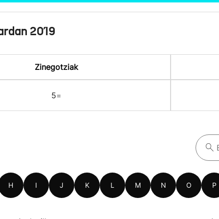
ardan 2019
Zinegotziak
5
=
H
I
J
K
L
M
N
O
P