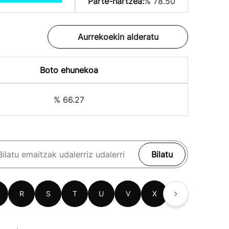
Parte-hartzea:
% 78.50
Aurrekoekin alderatu
Boto ehunekoa
% 66.27
Bilatu
R
S
T
U
V
X
Z