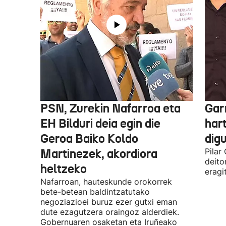
PSN, Zurekin Nafarroa eta
Garr
EH Bilduri deia egin die
hart
Geroa Baiko Koldo
digu
Martinezek, akordiora
Pilar
deito
heltzeko
eragi
Nafarroan, hauteskunde orokorrek
bete-betean baldintzatutako
negoziazioei buruz ezer gutxi eman
dute ezagutzera oraingoz alderdiek.
Gobernuaren osaketan eta Iruñeako