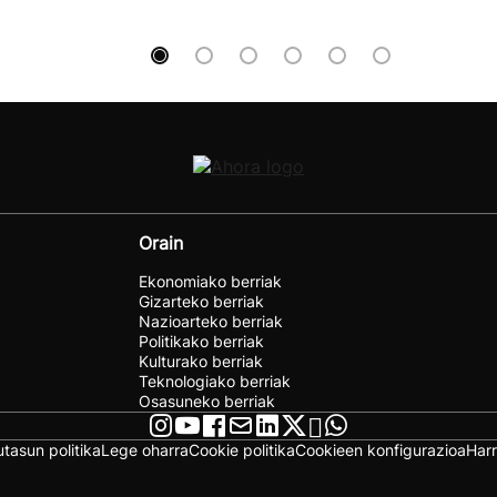
Orain
Ekonomiako berriak
Gizarteko berriak
Nazioarteko berriak
Politikako berriak
Kulturako berriak
Teknologiako berriak
Osasuneko berriak
utasun politika
Lege oharra
Cookie politika
Cookieen konfigurazioa
Har