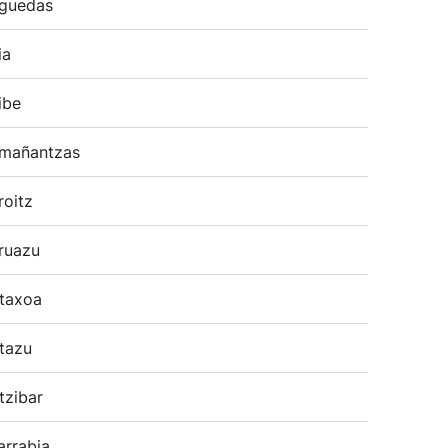
guedas
ia
ibe
mañantzas
roitz
ruazu
taxoa
tazu
tzibar
arrabia