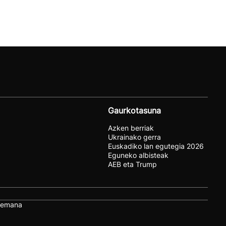
Gaurkotasuna
Azken berriak
Ukrainako gerra
Euskadiko lan egutegia 2026
Eguneko albisteak
AEB eta Trump
remana