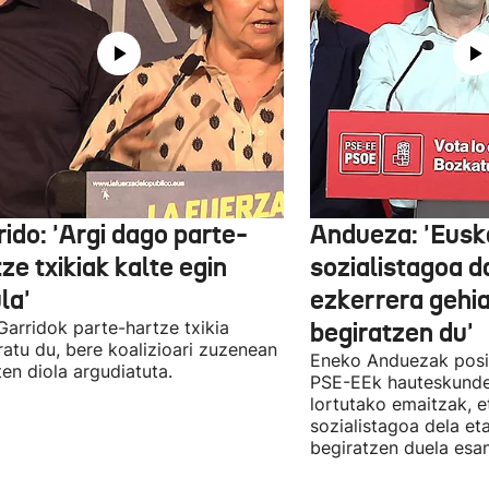
ido: 'Argi dago parte-
Andueza: 'Eusk
ze txikiak kalte egin
sozialistagoa d
la'
ezkerrera gehi
 Garridok parte-hartze txikia
begiratzen du'
ratu du, bere koalizioari zuzenean
Eneko Anduezak posit
ten diola argudiatuta.
PSE-EEk hauteskunde
lortutako emaitzak, e
sozialistagoa dela et
begiratzen duela esan