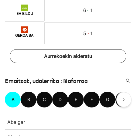
6
1
EH BILDU
5
1
GEROA BAI
Aurrekoekin alderatu
Emaitzak, udalerrika : Nafarroa
A
B
C
D
E
F
G
H
Abaigar