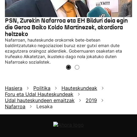
PSN, Zurekin Nafarroa eta EH Bilduri deia egin
die Geroa Baiko Koldo Martinezek, akordiora
heltzeko
Nafarroan, hauteskunde orokorrek bete-betean
baldintzatutako negoziazioei buruz ezer gutxi eman dute
ezagutzera oraingoz alderdiek. Gobernuaren osaketan eta
Iruñeako Alkatetzan, ikusteko dago nola jokatuko duten
Nafarroako sozialistek.
Hasiera
Politika
Hauteskundeak
Foru eta Udal Hauteskundeak
Udal hauteskundeen emaitzak
2019
Nafarroa
Lesaka