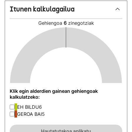
Itunen kalkulagailua
Gehiengoa
6
zinegotziak
Klik egin alderdien gainean gehiengoak
kalkulatzeko:
EH BILDU
6
GEROA BAI
5
Hautatutakoa aplikatu