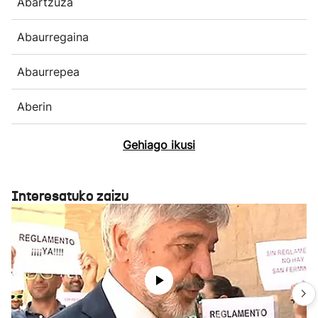
Abartzuza
Abaurregaina
Abaurrepea
Aberin
Gehiago ikusi
Interesatuko zaizu