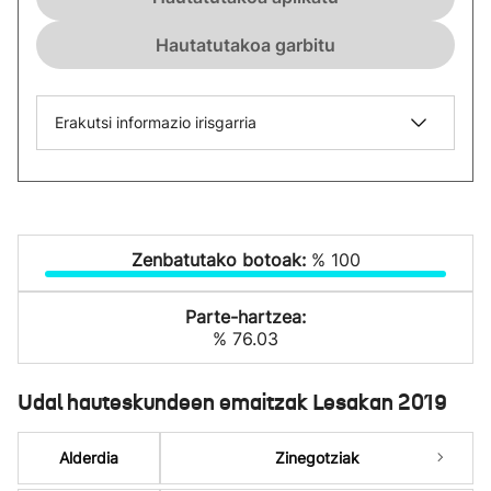
Hautatutakoa garbitu
Erakutsi informazio irisgarria
Zenbatutako botoak:
% 100
Parte-hartzea:
% 76.03
Udal hauteskundeen emaitzak Lesakan 2019
Alderdia
Zinegotziak