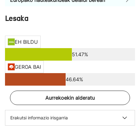
Europako hauteskundeak deialdi berean
Lesaka
EH BILDU
51.47%
GEROA BAI
46.64%
Aurrekoekin alderatu
Erakutsi informazio irisgarria