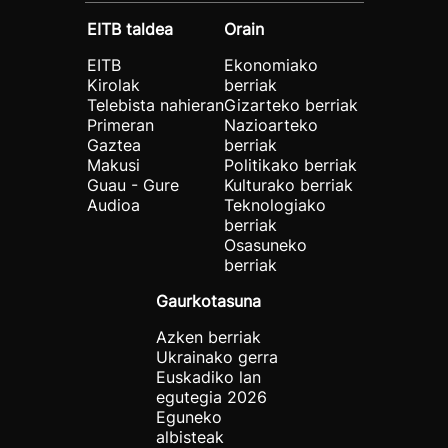
EITB taldea
Orain
EITB
Ekonomiako
Kirolak
berriak
Telebista nahieran
Gizarteko berriak
Primeran
Nazioarteko
Gaztea
berriak
Makusi
Politikako berriak
Guau - Gure
Kulturako berriak
Audioa
Teknologiako
berriak
Osasuneko
berriak
Gaurkotasuna
Azken berriak
Ukrainako gerra
Euskadiko lan
egutegia 2026
Eguneko
albisteak