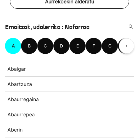
Aurrekoekin alderatu
Emaitzak, udalerrika : Nafarroa
A
B
C
D
E
F
G
H
Abaigar
Abartzuza
Abaurregaina
Abaurrepea
Aberin