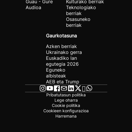
Guau - Gure
Kulturako berriak
Audioa
Teknologiako
berriak
Osasuneko
berriak
Gaurkotasuna
Azken berriak
Ukrainako gerra
Euskadiko lan
egutegia 2026
Eguneko
albisteak
AEB eta Trump
Pribatutasun politika
Lege oharra
Cookie politika
Cookieen konfigurazioa
Harremana