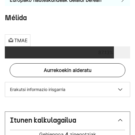
Europako hauteskundeak deialdi berean
Mélida
TMAE
87.13%
Aurrekoekin alderatu
Erakutsi informazio irisgarria
Itunen kalkulagailua
Gehiengoa
4
zinegotziak