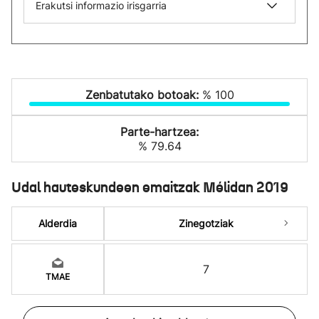
Erakutsi informazio irisgarria
Zenbatutako botoak:
% 100
Parte-hartzea:
% 79.64
Udal hauteskundeen emaitzak Mélidan 2019
Alderdia
Zinegotziak
7
TMAE