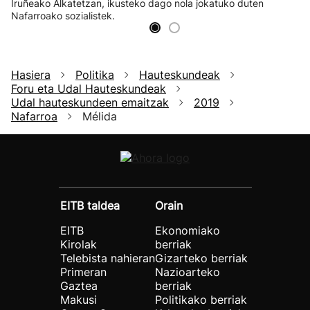
Iruñeako Alkatetzan, ikusteko dago nola jokatuko duten
Nafarroako sozialistek.
Hasiera
Politika
Hauteskundeak
Foru eta Udal Hauteskundeak
Udal hauteskundeen emaitzak
2019
Nafarroa
Mélida
EITB taldea
Orain
EITB
Ekonomiako
Kirolak
berriak
Telebista nahieran
Gizarteko berriak
Primeran
Nazioarteko
Gaztea
berriak
Makusi
Politikako berriak