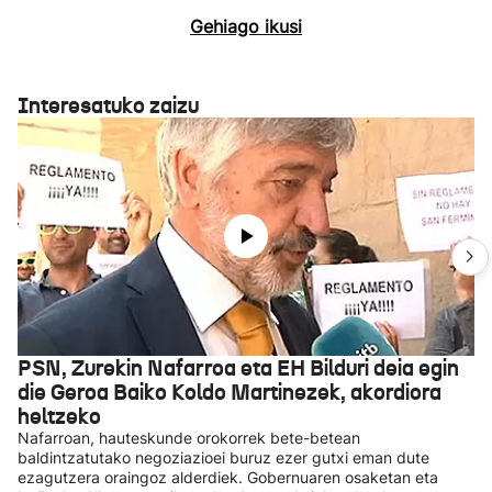
Gehiago ikusi
Interesatuko zaizu
PSN, Zurekin Nafarroa eta EH Bilduri deia egin
die Geroa Baiko Koldo Martinezek, akordiora
heltzeko
Nafarroan, hauteskunde orokorrek bete-betean
baldintzatutako negoziazioei buruz ezer gutxi eman dute
ezagutzera oraingoz alderdiek. Gobernuaren osaketan eta