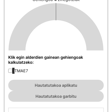
Klik egin alderdien gainean gehiengoak
kalkulatzeko:
TMAE
7
Hautatutakoa aplikatu
Hautatutakoa garbitu