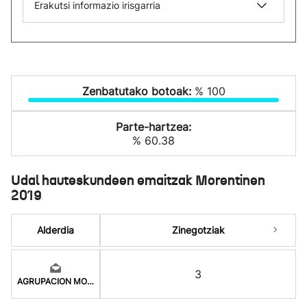
Erakutsi informazio irisgarria
Zenbatutako botoak:
% 100
Parte-hartzea:
% 60.38
Udal hauteskundeen emaitzak Morentinen
2019
Alderdia
Zinegotziak
3
AGRUPACION MONTEJURR