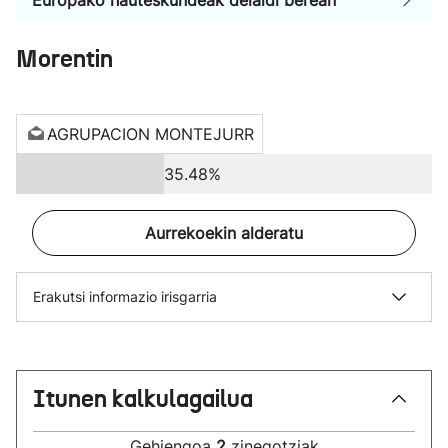
Europako hauteskundeak deialdi berean
Morentin
AGRUPACION MONTEJURR
35.48%
Aurrekoekin alderatu
Erakutsi informazio irisgarria
Itunen kalkulagailua
Gehiengoa
2
zinegotziak