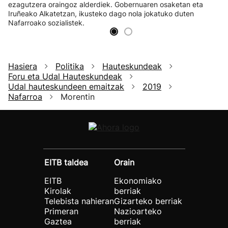
ezagutzera oraingoz alderdiek. Gobernuaren osaketan eta
Iruñeako Alkatetzan, ikusteko dago nola jokatuko duten
Nafarroako sozialistek.
Hasiera
Politika
Hauteskundeak
Foru eta Udal Hauteskundeak
Udal hauteskundeen emaitzak
2019
Nafarroa
Morentin
EITB taldea
Orain
EITB
Ekonomiako
Kirolak
berriak
Telebista nahieran
Gizarteko berriak
Primeran
Nazioarteko
Gaztea
berriak