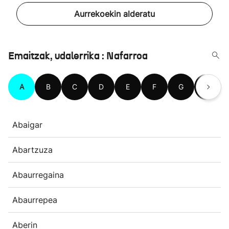
Aurrekoekin alderatu
Emaitzak, udalerrika : Nafarroa
A
B
C
D
E
F
G
H
Abaigar
Abartzuza
Abaurregaina
Abaurrepea
Aberin