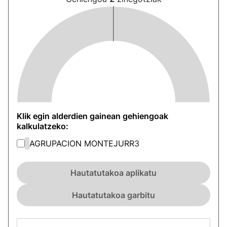
Klik egin alderdien gainean gehiengoak
kalkulatzeko:
AGRUPACION MONTEJURR
3
Hautatutakoa aplikatu
Hautatutakoa garbitu