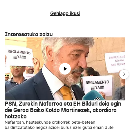
Gehiago ikusi
Interesatuko zaizu
PSN, Zurekin Nafarroa eta EH Bilduri deia egin
die Geroa Baiko Koldo Martinezek, akordiora
heltzeko
Nafarroan, hauteskunde orokorrek bete-betean
baldintzatutako negoziazioei buruz ezer gutxi eman dute