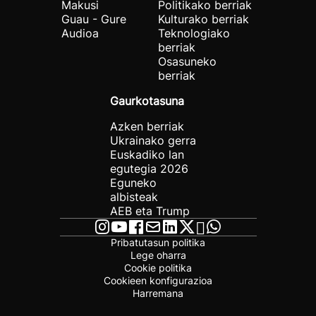
Makusi
Politikako berriak
Guau - Gure
Kulturako berriak
Audioa
Teknologiako
berriak
Osasuneko
berriak
Gaurkotasuna
Azken berriak
Ukrainako gerra
Euskadiko lan
egutegia 2026
Eguneko
albisteak
AEB eta Trump
Pribatutasun politika
Lege oharra
Cookie politika
Cookieen konfigurazioa
Harremana