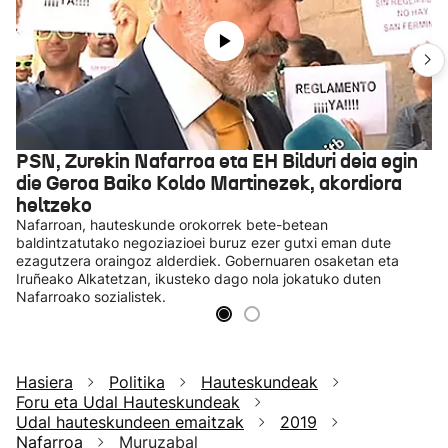
PSN, Zurekin Nafarroa eta EH Bilduri deia egin
die Geroa Baiko Koldo Martinezek, akordiora
heltzeko
Nafarroan, hauteskunde orokorrek bete-betean
baldintzatutako negoziazioei buruz ezer gutxi eman dute
ezagutzera oraingoz alderdiek. Gobernuaren osaketan eta
Iruñeako Alkatetzan, ikusteko dago nola jokatuko duten
Nafarroako sozialistek.
Hasiera
Politika
Hauteskundeak
Foru eta Udal Hauteskundeak
Udal hauteskundeen emaitzak
2019
Nafarroa
Muruzabal