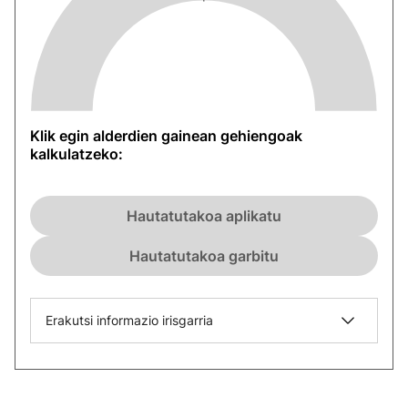
Klik egin alderdien gainean gehiengoak
kalkulatzeko:
Hautatutakoa aplikatu
Hautatutakoa garbitu
Erakutsi informazio irisgarria