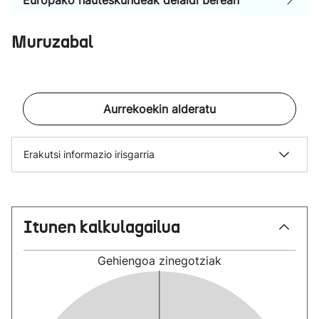
Europako hauteskundeak deialdi berean
Muruzabal
Aurrekoekin alderatu
Erakutsi informazio irisgarria
Itunen kalkulagailua
Gehiengoa
zinegotziak