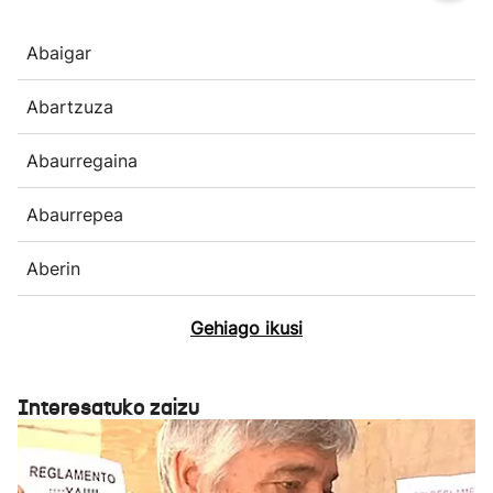
Abaigar
Abartzuza
Abaurregaina
Abaurrepea
Aberin
Gehiago ikusi
Interesatuko zaizu