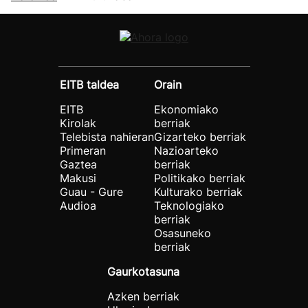
EITB taldea
Orain
EITB
Ekonomiako
Kirolak
berriak
Telebista nahieran
Gizarteko berriak
Primeran
Nazioarteko
Gaztea
berriak
Makusi
Politikako berriak
Guau - Gure
Kulturako berriak
Audioa
Teknologiako
berriak
Osasuneko
berriak
Gaurkotasuna
Azken berriak