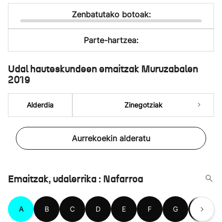
Zenbatutako botoak:
Parte-hartzea:
Udal hauteskundeen emaitzak Muruzabalen
2019
Alderdia
Zinegotziak
Aurrekoekin alderatu
Emaitzak, udalerrika : Nafarroa
A
B
C
D
E
F
G
H