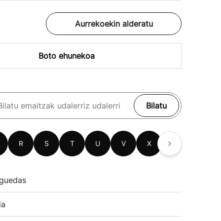
Aurrekoekin alderatu
Boto ehunekoa
Bilatu
R
S
T
U
V
X
Z
guedas
ia