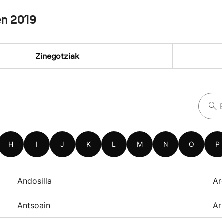
en 2019
Zinegotziak
H
I
J
K
L
M
N
O
P
Andosilla
Ar
Antsoain
Ar