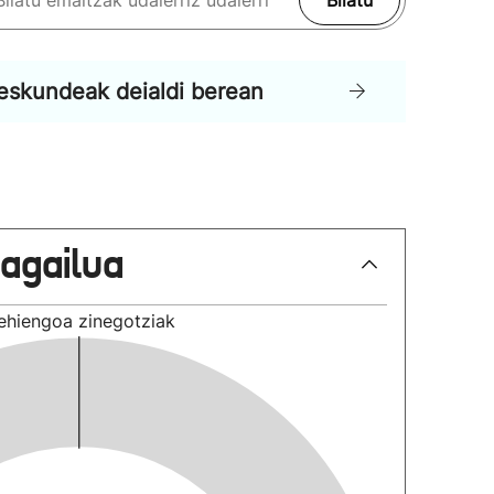
Bilatu
eskundeak deialdi berean
lagailua
ehiengoa
zinegotziak