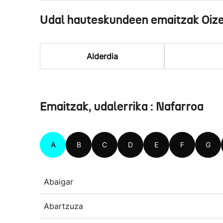
Udal hauteskundeen emaitzak Oiz
Alderdia
Emaitzak, udalerrika : Nafarroa
A
B
C
D
E
F
G
Abaigar
Abartzuza