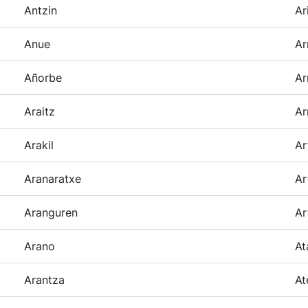
Antzin
Ar
Anue
Ar
Añorbe
Ar
Araitz
Ar
Arakil
Ar
Aranaratxe
Ar
Aranguren
Ar
Arano
At
Arantza
At