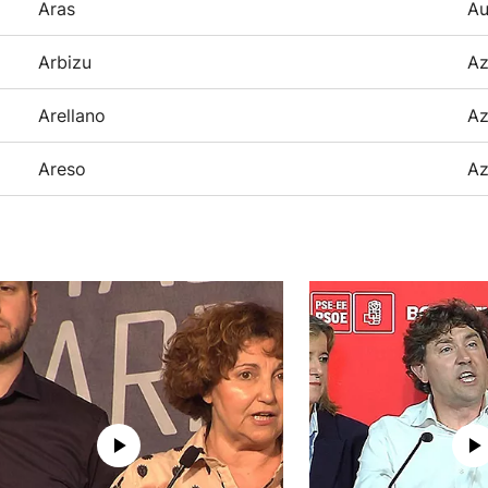
Aras
Au
Arbizu
Az
Arellano
Az
Areso
Az