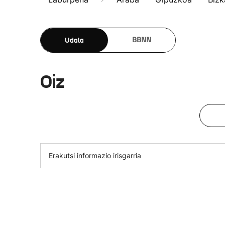
Udala
BBNN
Oiz
Erakutsi informazio irisgarria