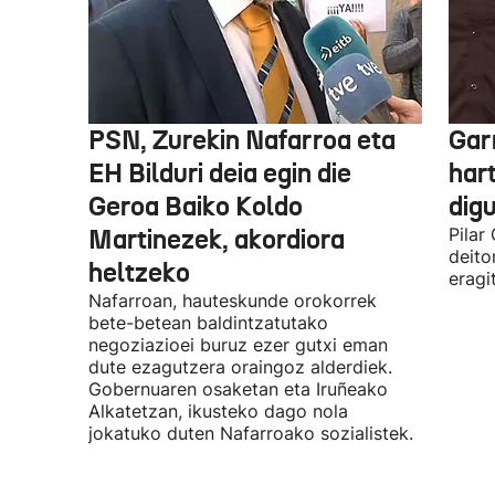
PSN, Zurekin Nafarroa eta
Garr
EH Bilduri deia egin die
hart
Geroa Baiko Koldo
digu
Martinezek, akordiora
Pilar
deito
heltzeko
eragi
Nafarroan, hauteskunde orokorrek
bete-betean baldintzatutako
negoziazioei buruz ezer gutxi eman
dute ezagutzera oraingoz alderdiek.
Gobernuaren osaketan eta Iruñeako
Alkatetzan, ikusteko dago nola
jokatuko duten Nafarroako sozialistek.