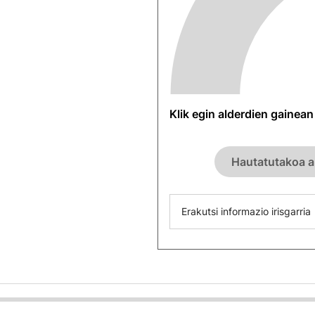
Klik egin alderdien gainea
Hautatutakoa a
Erakutsi informazio irisgarria