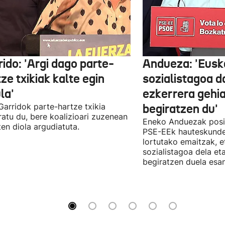
ido: 'Argi dago parte-
Andueza: 'Eusk
ze txikiak kalte egin
sozialistagoa d
la'
ezkerrera gehi
 Garridok parte-hartze txikia
begiratzen du'
ratu du, bere koalizioari zuzenean
Eneko Anduezak posit
ten diola argudiatuta.
PSE-EEk hauteskunde
lortutako emaitzak, e
sozialistagoa dela et
begiratzen duela esan