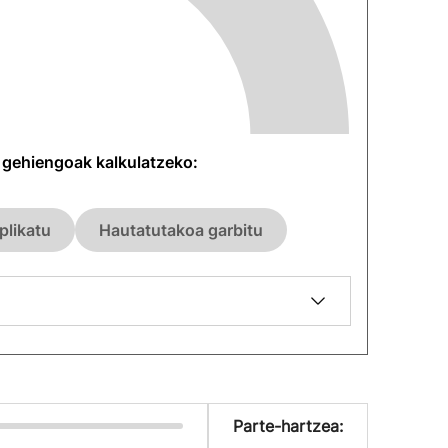
n gehiengoak kalkulatzeko:
plikatu
Hautatutakoa garbitu
Parte-hartzea: