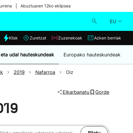
|
urrena
Abuztuaren 12ko eklipsea
EU
dia
Klisk
Zuretzat
Zuzenekoak
Azken berriak
Klisk
 eta udal hauteskundeak
Europako hauteskundeak
Zuzenekoak
ak
2019
Nafarroa
Oiz
Zuretzat
Elkarbanatu
Gorde
Azken berriak
019