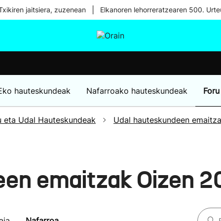
|
xikiren jaitsiera, zuzenean
Elkanoren lehorreratzearen 500. Urte
tura
Ikusmiran
Egural
Osasuna
Teknologia
Eko hauteskundeak
Nafarroako hauteskundeak
Foru
u eta Udal Hauteskundeak
Udal hauteskundeen emaitz
een emaitzak Oizen 2
aia
Nafarroa