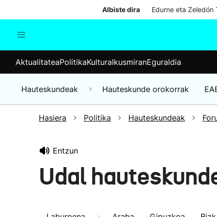
Albiste dira
Edurne eta Zeledón T
Aktualitatea
Politika
Kul
Aktualitatea
Politika
Kultura
Ikusmiran
Eguraldia
Gizartea
Hauteskundeak
Ekonomia
Hauteskundeak
Hauteskunde orokorrak
EA
Munduko albisteak
Hasiera
Politika
Hauteskundeak
For
Entzun
Udal hauteskund
Laburpena
Araba
Gipuzkoa
Bizk