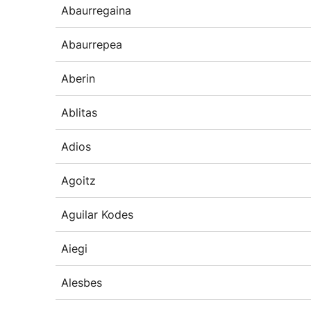
Abaurregaina
Abaurrepea
Aberin
Ablitas
Adios
Agoitz
Aguilar Kodes
Aiegi
Alesbes