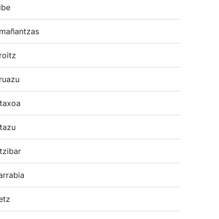
ibe
mañantzas
roitz
ruazu
taxoa
tazu
tzibar
arrabia
etz