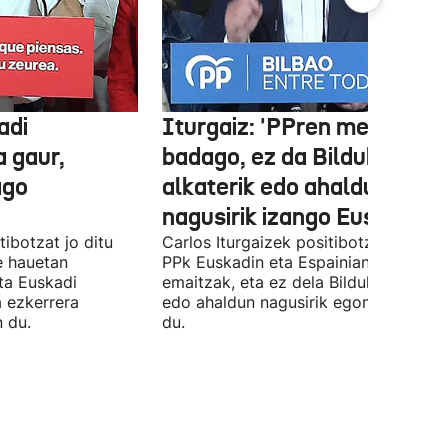
adi
Iturgaiz: 'PPren menpe
a gaur,
badago, ez da Bilduko
ago
alkaterik edo ahaldun
nagusirik izango Euskadin'
ibotzat jo ditu
Carlos Iturgaizek positibotzat jo ditu
 hauetan
PPk Euskadin eta Espainian lortutako
ta Euskadi
emaitzak, eta ez dela Bilduko alkateri
a ezkerrera
edo ahaldun nagusirik egongo ziurtat
 du.
du.