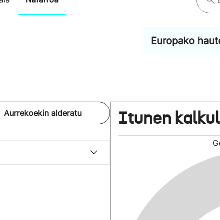
Europako haut
Itunen kalku
Aurrekoekin alderatu
G