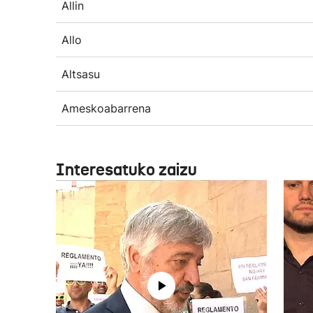
Allin
Allo
Altsasu
Ameskoabarrena
Interesatuko zaizu