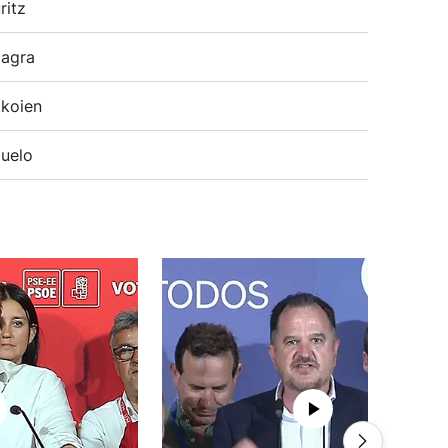
ritz
agra
koien
uelo