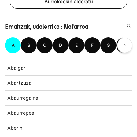
Aurrekoekin alderatu
Emaitzak, udalerrika : Nafarroa
A
B
C
D
E
F
G
H
Abaigar
Abartzuza
Abaurregaina
Abaurrepea
Aberin