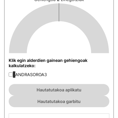
Klik egin alderdien gainean gehiengoak
kalkulatzeko:
ANDRASOROA
3
Hautatutakoa aplikatu
Hautatutakoa garbitu