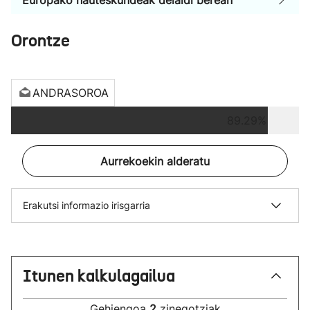
Europako hauteskundeak deialdi berean
Orontze
ANDRASOROA
89.29%
Aurrekoekin alderatu
Erakutsi informazio irisgarria
Itunen kalkulagailua
Gehiengoa
2
zinegotziak