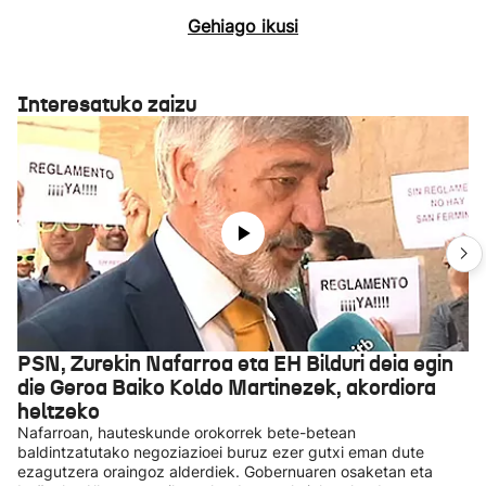
Gehiago ikusi
Interesatuko zaizu
PSN, Zurekin Nafarroa eta EH Bilduri deia egin
die Geroa Baiko Koldo Martinezek, akordiora
heltzeko
Nafarroan, hauteskunde orokorrek bete-betean
baldintzatutako negoziazioei buruz ezer gutxi eman dute
ezagutzera oraingoz alderdiek. Gobernuaren osaketan eta