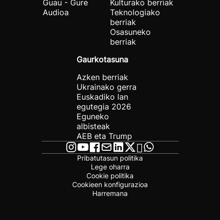
Guau - Gure
Kulturako berriak
Audioa
Teknologiako
berriak
Osasuneko
berriak
Gaurkotasuna
Azken berriak
Ukrainako gerra
Euskadiko lan
egutegia 2026
Eguneko
albisteak
AEB eta Trump
Pribatutasun politika
Lege oharra
Cookie politika
Cookieen konfigurazioa
Harremana