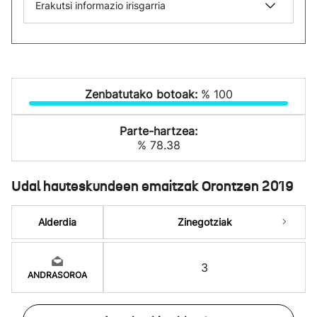
Erakutsi informazio irisgarria
Zenbatutako botoak:
% 100
Parte-hartzea:
% 78.38
Udal hauteskundeen emaitzak Orontzen 2019
Alderdia
Zinegotziak
3
ANDRASOROA