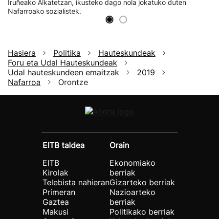
Iruñeako Alkatetzan, ikusteko dago nola jokatuko duten
Nafarroako sozialistek.
Hasiera
Politika
Hauteskundeak
Foru eta Udal Hauteskundeak
Udal hauteskundeen emaitzak
2019
Nafarroa
Orontze
EITB taldea
Orain
EITB
Ekonomiako
Kirolak
berriak
Telebista nahieran
Gizarteko berriak
Primeran
Nazioarteko
Gaztea
berriak
Makusi
Politikako berriak