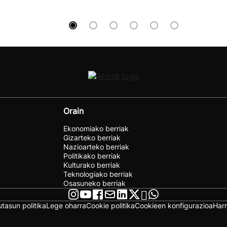
Orain
Ekonomiako berriak
Gizarteko berriak
Nazioarteko berriak
Politikako berriak
Kulturako berriak
Teknologiako berriak
Osasuneko berriak
utasun politika
Lege oharra
Cookie politika
Cookieen konfigurazioa
Har