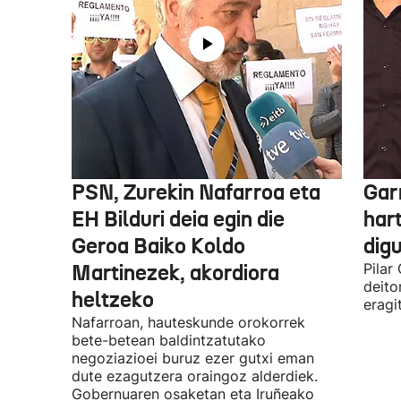
PSN, Zurekin Nafarroa eta
Garr
EH Bilduri deia egin die
hart
Geroa Baiko Koldo
digu
Martinezek, akordiora
Pilar
deito
heltzeko
eragi
Nafarroan, hauteskunde orokorrek
bete-betean baldintzatutako
negoziazioei buruz ezer gutxi eman
dute ezagutzera oraingoz alderdiek.
Gobernuaren osaketan eta Iruñeako