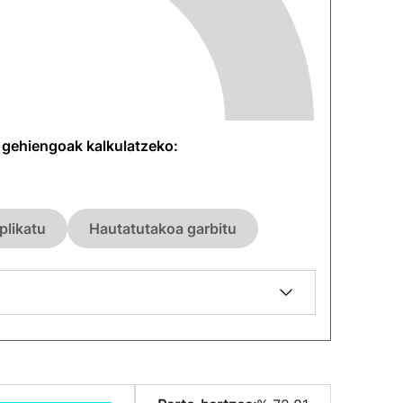
n gehiengoak kalkulatzeko:
plikatu
Hautatutakoa garbitu