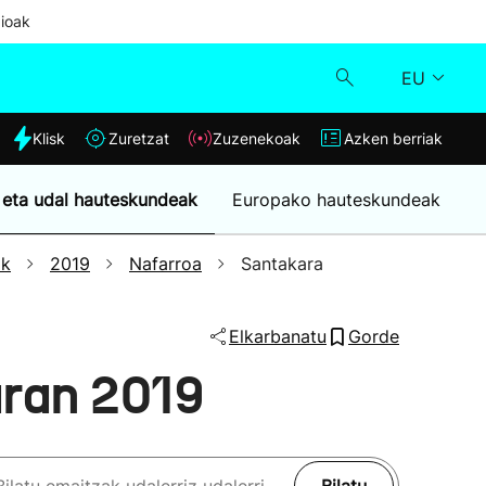
ioak
EU
dia
Klisk
Zuretzat
Zuzenekoak
Azken berriak
Klisk
 eta udal hauteskundeak
Europako hauteskundeak
Zuzenekoak
ak
2019
Nafarroa
Santakara
Zuretzat
Elkarbanatu
Gorde
Azken berriak
aran 2019