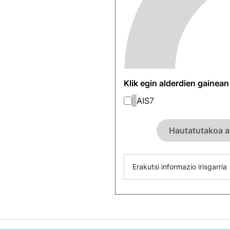
Klik egin alderdien gainea
AIS
7
Hautatutakoa a
Erakutsi informazio irisgarria