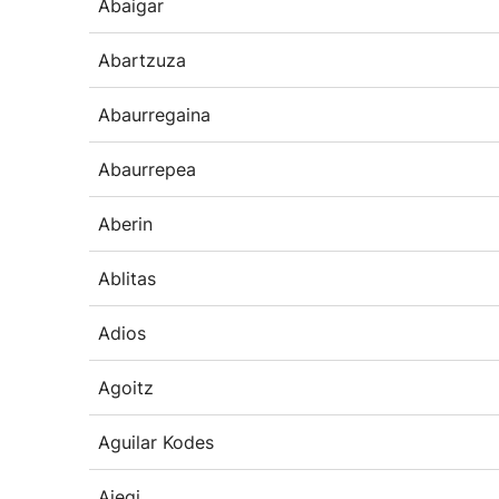
Abaigar
Abartzuza
Abaurregaina
Abaurrepea
Aberin
Ablitas
Adios
Agoitz
Aguilar Kodes
Aiegi