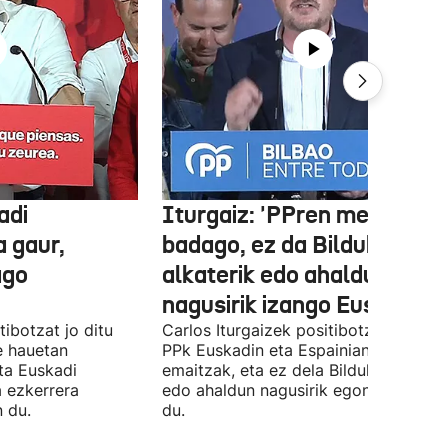
adi
Iturgaiz: 'PPren menpe
a gaur,
badago, ez da Bilduko
ago
alkaterik edo ahaldun
nagusirik izango Euskadin'
ibotzat jo ditu
Carlos Iturgaizek positibotzat jo ditu
 hauetan
PPk Euskadin eta Espainian lortutako
ta Euskadi
emaitzak, eta ez dela Bilduko alkateri
a ezkerrera
edo ahaldun nagusirik egongo ziurtat
 du.
du.