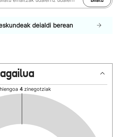
Bilatu
eskundeak deialdi berean
lagailua
hiengoa
4
zinegotziak