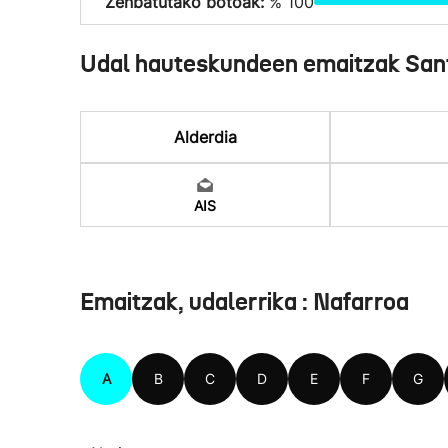
Zenbatutako botoak:
% 100
Udal hauteskundeen emaitzak San
Alderdia
AIS
Emaitzak, udalerrika : Nafarroa
A
B
C
D
E
F
G