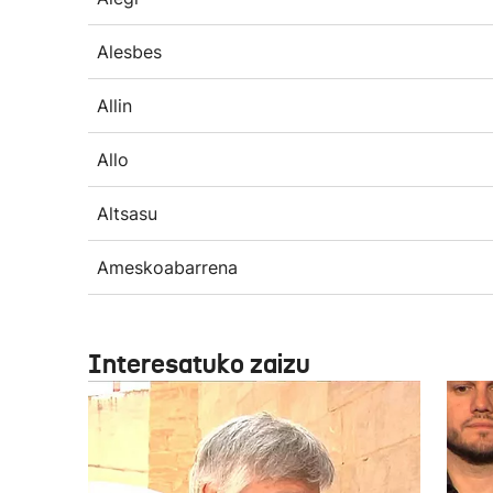
Alesbes
Allin
Allo
Altsasu
Ameskoabarrena
Interesatuko zaizu