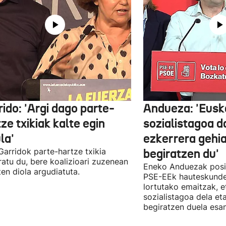
ido: 'Argi dago parte-
Andueza: 'Eusk
ze txikiak kalte egin
sozialistagoa d
la'
ezkerrera gehi
 Garridok parte-hartze txikia
begiratzen du'
ratu du, bere koalizioari zuzenean
Eneko Anduezak posit
ten diola argudiatuta.
PSE-EEk hauteskunde
lortutako emaitzak, e
sozialistagoa dela et
begiratzen duela esan