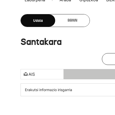
Udala
BBNN
Santakara
AIS
Erakutsi informazio irisgarria