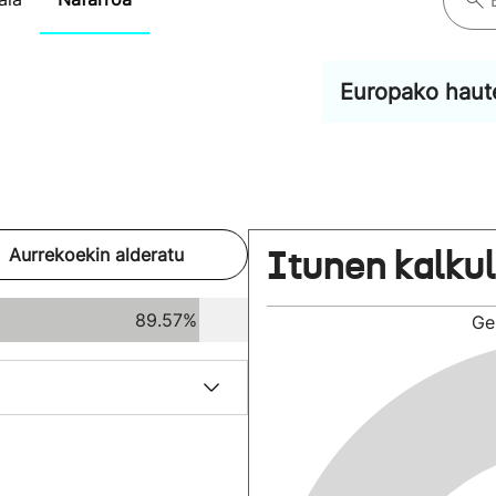
Europako haut
Itunen kalku
Aurrekoekin alderatu
89.57%
Ge