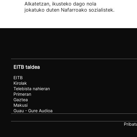
Alkatetzan, ikusteko dago nola
jokatuko duten Nafarroako sozialistek.
EITB taldea
EITB
Kirolak
Telebista nahieran
Primeran
Gaztea
Makusi
Guau - Gure Audioa
Pribat