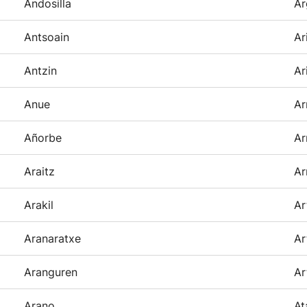
Andosilla
Ar
Antsoain
Ar
Antzin
Ar
Anue
Ar
Añorbe
Ar
Araitz
Ar
Arakil
Ar
Aranaratxe
Ar
Aranguren
Ar
Arano
At