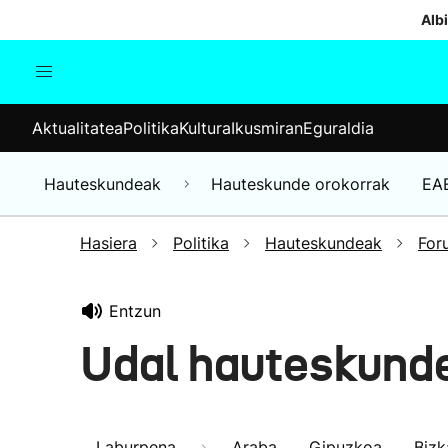
Albi
Aktualitatea
Politika
Kul
Aktualitatea
Politika
Kultura
Ikusmiran
Eguraldia
Gizartea
Hauteskundeak
Ekonomia
Hauteskundeak
Hauteskunde orokorrak
EA
Munduko albisteak
Hasiera
Politika
Hauteskundeak
For
Entzun
Udal hauteskund
Laburpena
Araba
Gipuzkoa
Bizk