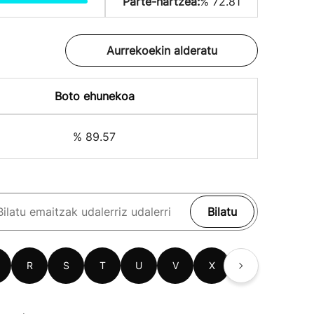
Parte-hartzea:
% 72.81
Aurrekoekin alderatu
Boto ehunekoa
% 89.57
Bilatu
R
S
T
U
V
X
Z