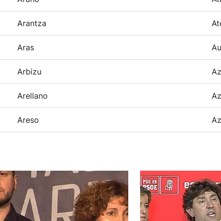
Arantza
At
Aras
Au
Arbizu
Az
Arellano
Az
Areso
Az