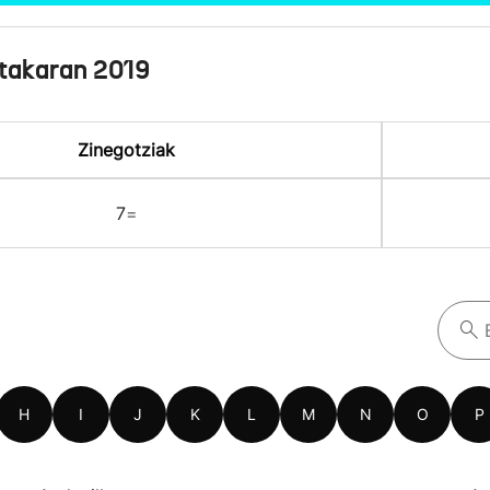
takaran 2019
Zinegotziak
7
=
H
I
J
K
L
M
N
O
P