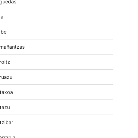
guedas
ia
ibe
mañantzas
roitz
ruazu
taxoa
tazu
tzibar
arrabia