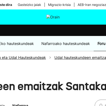
|
|
ste dira
Gasteizko jaiak
Migrazio-krisia
AEB-Iran negoziaz
tura
Ikusmiran
Egural
Osasuna
Teknologia
Eko hauteskundeak
Nafarroako hauteskundeak
Foru
u eta Udal Hauteskundeak
Udal hauteskundeen emaitz
een emaitzak Santak
aia
Nafarroa