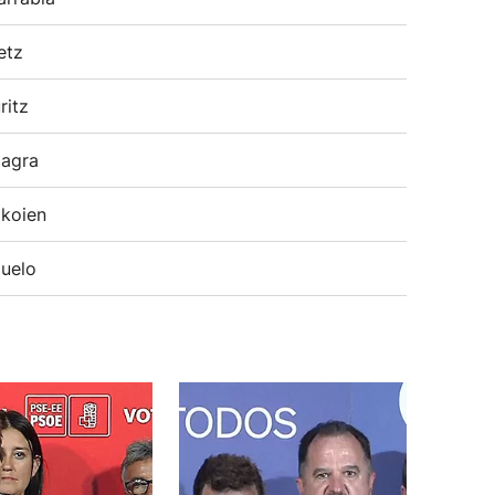
etz
ritz
agra
koien
uelo