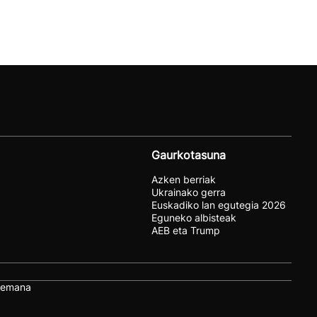
Gaurkotasuna
Azken berriak
Ukrainako gerra
Euskadiko lan egutegia 2026
Eguneko albisteak
AEB eta Trump
remana