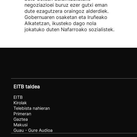
negoziazioei buruz ezer gutxi eman
dute ezagutzera oraingoz alderdiek.
Gobernuaren osaketan eta Iruñeako
Alkatetzan, ikusteko dago nola
jokatuko duten Nafarroako sozialistek.
EITB taldea
EITB
Kirolak
Telebista nahieran
Primeran
Gaztea
Makusi
Guau - Gure Audioa