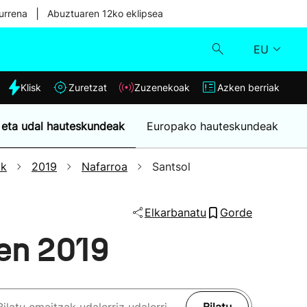
|
urrena
Abuztuaren 12ko eklipsea
EU
dia
Klisk
Zuretzat
Zuzenekoak
Azken berriak
Klisk
 eta udal hauteskundeak
Europako hauteskundeak
Zuzenekoak
ak
2019
Nafarroa
Santsol
Zuretzat
Elkarbanatu
Gorde
Azken berriak
en 2019