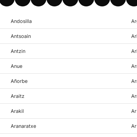
Andosilla
Ar
Antsoain
Ar
Antzin
Ar
Anue
Ar
Añorbe
Ar
Araitz
Ar
Arakil
Ar
Aranaratxe
Ar