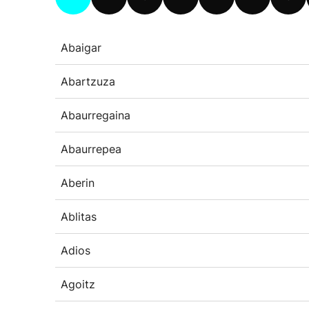
Abaigar
Abartzuza
Abaurregaina
Abaurrepea
Aberin
Ablitas
Adios
Agoitz