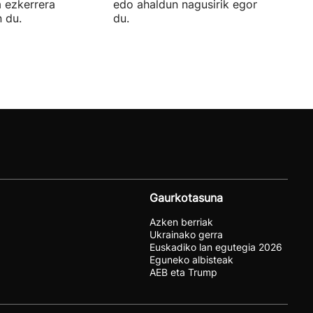
a ezkerrera
edo ahaldun nagusirik egongo ziurtat
 du.
du.
Gaurkotasuna
Azken berriak
Ukrainako gerra
Euskadiko lan egutegia 2026
Eguneko albisteak
AEB eta Trump