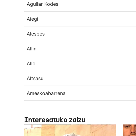
Aguilar Kodes
Aiegi
Alesbes
Allin
Allo
Altsasu
Ameskoabarrena
Interesatuko zaizu