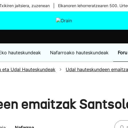
|
xikiren jaitsiera, zuzenean
Elkanoren lehorreratzearen 500. Urte
tura
Ikusmiran
Egural
Osasuna
Teknologia
Eko hauteskundeak
Nafarroako hauteskundeak
Foru
u eta Udal Hauteskundeak
Udal hauteskundeen emaitz
een emaitzak Santsol
aia
Nafarroa