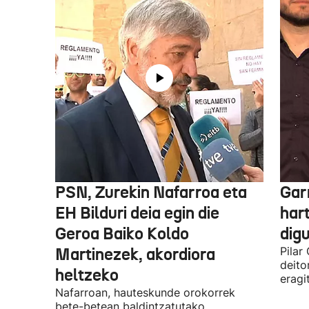
PSN, Zurekin Nafarroa eta
Garr
EH Bilduri deia egin die
hart
Geroa Baiko Koldo
digu
Martinezek, akordiora
Pilar
deito
heltzeko
eragi
Nafarroan, hauteskunde orokorrek
bete-betean baldintzatutako