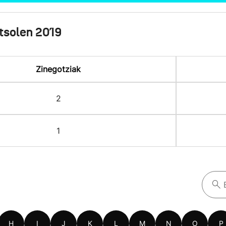
tsolen 2019
Zinegotziak
2
1
H
I
J
K
L
M
N
O
P