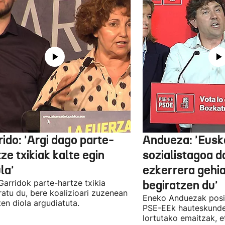
ido: 'Argi dago parte-
Andueza: 'Eusk
ze txikiak kalte egin
sozialistagoa d
la'
ezkerrera gehi
 Garridok parte-hartze txikia
begiratzen du'
ratu du, bere koalizioari zuzenean
Eneko Anduezak posit
ten diola argudiatuta.
PSE-EEk hauteskunde
lortutako emaitzak, e