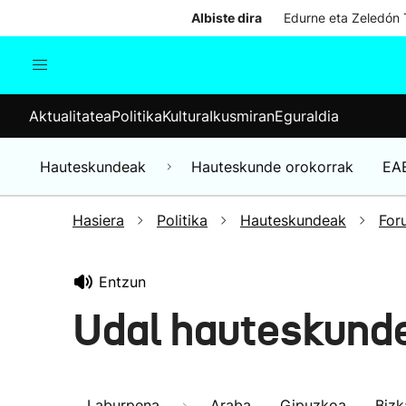
Albiste dira
Edurne eta Zeledón T
Aktualitatea
Politika
Kul
Aktualitatea
Politika
Kultura
Ikusmiran
Eguraldia
Gizartea
Hauteskundeak
Ekonomia
Hauteskundeak
Hauteskunde orokorrak
EA
Munduko albisteak
Hasiera
Politika
Hauteskundeak
For
Entzun
Udal hauteskund
Laburpena
Araba
Gipuzkoa
Bizk