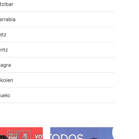
tzibar
arrabia
etz
ritz
agra
koien
uelo