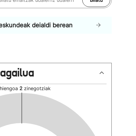
Bilatu
eskundeak deialdi berean
lagailua
hiengoa
2
zinegotziak