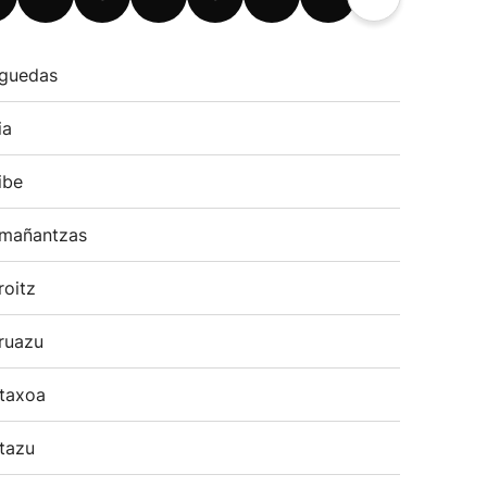
guedas
ia
ibe
mañantzas
roitz
ruazu
taxoa
tazu