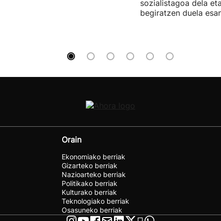
sozialistagoa dela et
begiratzen duela esan
Orain
Ekonomiako berriak
Gizarteko berriak
Nazioarteko berriak
Politikako berriak
Kulturako berriak
Teknologiako berriak
Osasuneko berriak