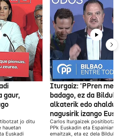
adi
Iturgaiz: 'PPren menpe
a gaur,
badago, ez da Bilduko
ago
alkaterik edo ahaldun
nagusirik izango Euskadin'
ibotzat jo ditu
Carlos Iturgaizek positibotzat jo ditu
 hauetan
PPk Euskadin eta Espainian lortutako
ta Euskadi
emaitzak, eta ez dela Bilduko alkateri