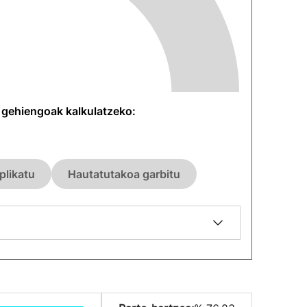
n gehiengoak kalkulatzeko:
plikatu
Hautatutakoa garbitu