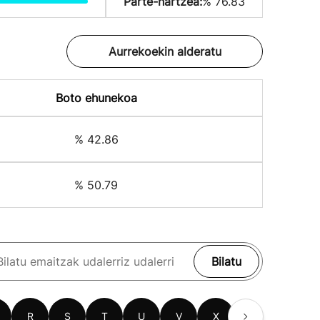
Parte-hartzea:
% 76.83
Aurrekoekin alderatu
Boto ehunekoa
% 42.86
% 50.79
Bilatu
R
S
T
U
V
X
Z