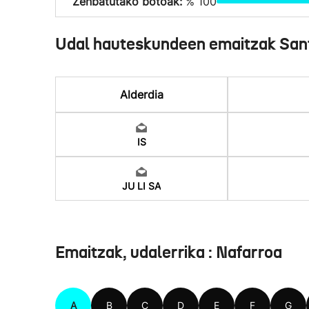
Zenbatutako botoak:
% 100
Udal hauteskundeen emaitzak San
Alderdia
IS
JU LI SA
Emaitzak, udalerrika : Nafarroa
A
B
C
D
E
F
G