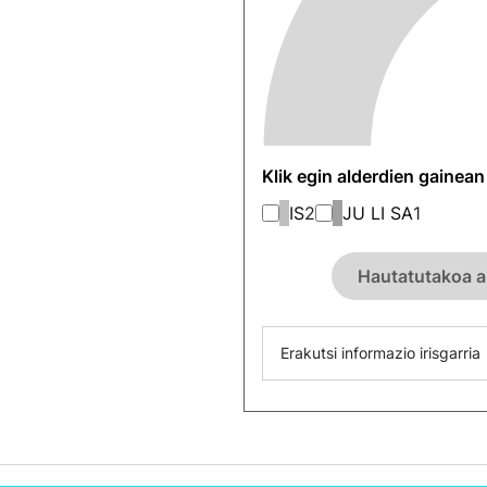
Klik egin alderdien gainea
IS
2
JU LI SA
1
Hautatutakoa a
Erakutsi informazio irisgarria