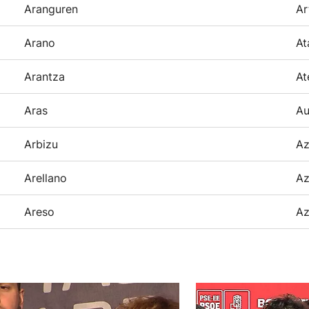
Aranguren
Ar
Arano
At
Arantza
At
Aras
Au
Arbizu
Az
Arellano
Az
Areso
Az