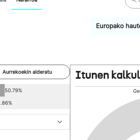
Europako haut
Itunen kalku
Aurrekoekin alderatu
50.79%
Ge
2.86%