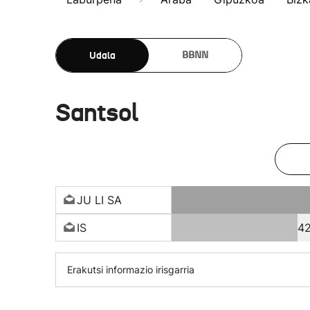
Udala
BBNN
Santsol
JU LI SA
IS
4
Erakutsi informazio irisgarria