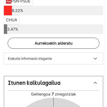
PSN-PSOE
8.22%
CHUA
3.47%
Aurrekoekin alderatu
Erakutsi informazio irisgarria
Itunen kalkulagailua
Gehiengoa
7
zinegotziak