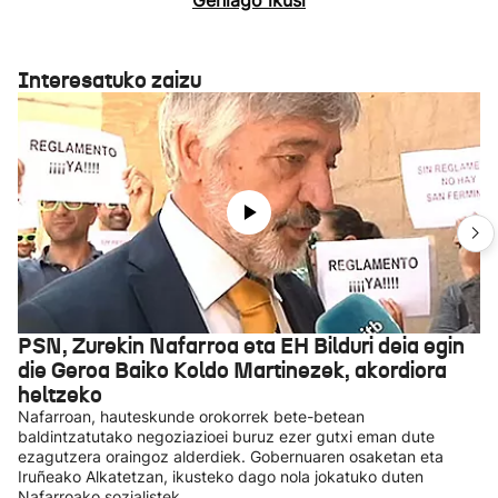
Interesatuko zaizu
PSN, Zurekin Nafarroa eta EH Bilduri deia egin
die Geroa Baiko Koldo Martinezek, akordiora
heltzeko
Nafarroan, hauteskunde orokorrek bete-betean
baldintzatutako negoziazioei buruz ezer gutxi eman dute
ezagutzera oraingoz alderdiek. Gobernuaren osaketan eta
Iruñeako Alkatetzan, ikusteko dago nola jokatuko duten
Nafarroako sozialistek.