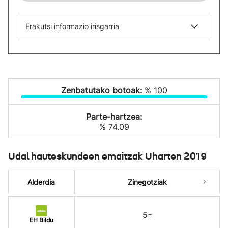
Erakutsi informazio irisgarria
Zenbatutako botoak:
% 100
Parte-hartzea:
% 74.09
Udal hauteskundeen emaitzak Uharten 2019
Alderdia
Zinegotziak
5
=
EH Bildu