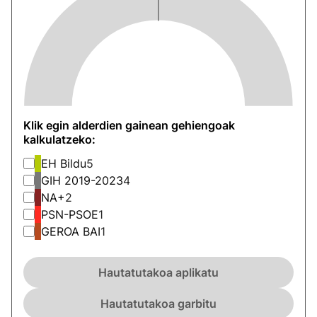
Klik egin alderdien gainean gehiengoak
kalkulatzeko:
EH Bildu
5
GIH 2019-2023
4
NA+
2
PSN-PSOE
1
GEROA BAI
1
Hautatutakoa aplikatu
Hautatutakoa garbitu