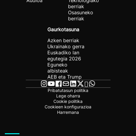
Audioa
Teknologiako
berriak
Osasuneko
berriak
Gaurkotasuna
Azken berriak
Ukrainako gerra
Euskadiko lan
egutegia 2026
Eguneko
albisteak
AEB eta Trump
Pribatutasun politika
Lege oharra
Cookie politika
Cookieen konfigurazioa
Harremana