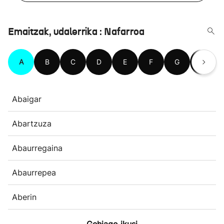
Emaitzak, udalerrika : Nafarroa
A
B
C
D
E
F
G
H
Abaigar
Abartzuza
Abaurregaina
Abaurrepea
Aberin
Gehiago ikusi