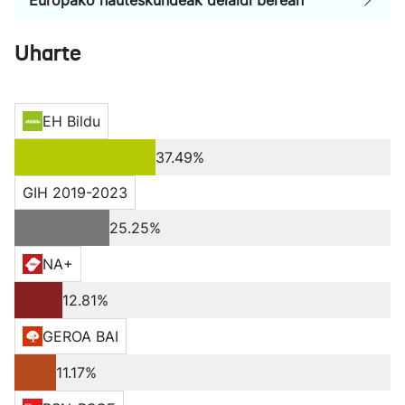
Europako hauteskundeak deialdi berean
Uharte
EH Bildu
37.49%
GIH 2019-2023
25.25%
NA+
12.81%
GEROA BAI
11.17%