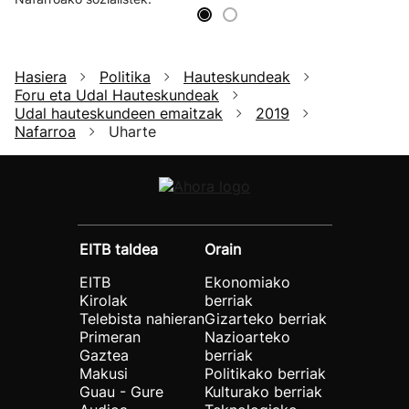
Hasiera
Politika
Hauteskundeak
Foru eta Udal Hauteskundeak
Udal hauteskundeen emaitzak
2019
Nafarroa
Uharte
EITB taldea
Orain
EITB
Ekonomiako
Kirolak
berriak
Telebista nahieran
Gizarteko berriak
Primeran
Nazioarteko
Gaztea
berriak
Makusi
Politikako berriak
Guau - Gure
Kulturako berriak