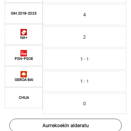
GIH 2019-2023
4
2
NA+
1
1
PSN-PSOE
GEROA BAI
1
1
CHUA
0
Aurrekoekin alderatu