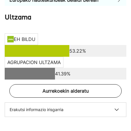
Europako hauteskundeak deialdi berean
Ultzama
EH BILDU
53.22%
AGRUPACION ULTZAMA
41.39%
Aurrekoekin alderatu
Erakutsi informazio irisgarria