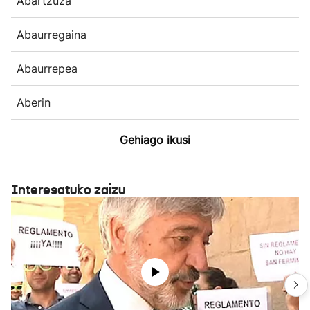
Abartzuza
Abaurregaina
Abaurrepea
Aberin
Gehiago ikusi
Interesatuko zaizu