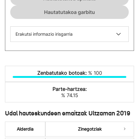
Hautatutakoa garbitu
Erakutsi informazio irisgarria
Zenbatutako botoak:
% 100
Parte-hartzea:
% 74.15
Udal hauteskundeen emaitzak Ultzaman 2019
Alderdia
Zinegotziak