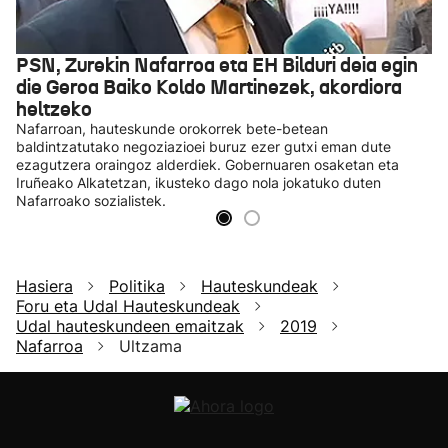
PSN, Zurekin Nafarroa eta EH Bilduri deia egin
die Geroa Baiko Koldo Martinezek, akordiora
heltzeko
Nafarroan, hauteskunde orokorrek bete-betean
baldintzatutako negoziazioei buruz ezer gutxi eman dute
ezagutzera oraingoz alderdiek. Gobernuaren osaketan eta
Iruñeako Alkatetzan, ikusteko dago nola jokatuko duten
Nafarroako sozialistek.
Hasiera
Politika
Hauteskundeak
Foru eta Udal Hauteskundeak
Udal hauteskundeen emaitzak
2019
Nafarroa
Ultzama