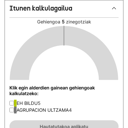
Itunen kalkulagailua
Gehiengoa
5
zinegotziak
Klik egin alderdien gainean gehiengoak
kalkulatzeko:
EH BILDU
5
AGRUPACION ULTZAMA
4
Hautatutakoa aplikatu