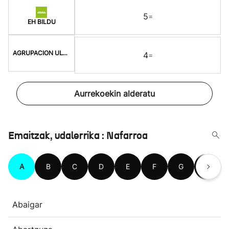
5
=
EH BILDU
AGRUPACION ULTZAMA
4
=
Aurrekoekin alderatu
Emaitzak, udalerrika : Nafarroa
A
B
C
D
E
F
G
H
Abaigar