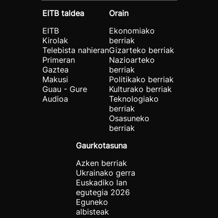
EITB taldea
Orain
EITB
Ekonomiako
Kirolak
berriak
Telebista nahieran
Gizarteko berriak
Primeran
Nazioarteko
Gaztea
berriak
Makusi
Politikako berriak
Guau - Gure
Kulturako berriak
Audioa
Teknologiako
berriak
Osasuneko
berriak
Gaurkotasuna
Azken berriak
Ukrainako gerra
Euskadiko lan
egutegia 2026
Eguneko
albisteak