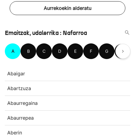
Aurrekoekin alderatu
Emaitzak, udalerrika : Nafarroa
A
B
C
D
E
F
G
H
Abaigar
Abartzuza
Abaurregaina
Abaurrepea
Aberin