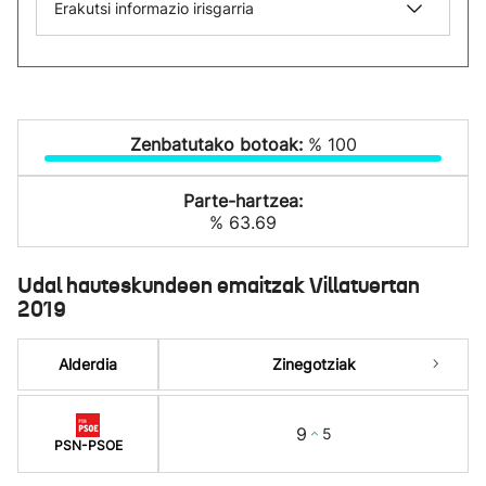
Erakutsi informazio irisgarria
Zenbatutako botoak:
% 100
Parte-hartzea:
% 63.69
Udal hauteskundeen emaitzak Villatuertan
2019
Alderdia
Zinegotziak
9
5
PSN-PSOE