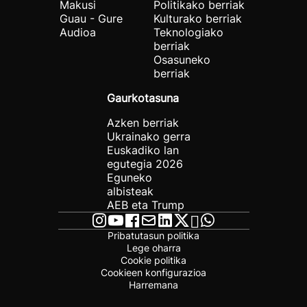
Makusi
Politikako berriak
Guau - Gure
Kulturako berriak
Audioa
Teknologiako
berriak
Osasuneko
berriak
Gaurkotasuna
Azken berriak
Ukrainako gerra
Euskadiko lan
egutegia 2026
Eguneko
albisteak
AEB eta Trump
Pribatutasun politika
Lege oharra
Cookie politika
Cookieen konfigurazioa
Harremana