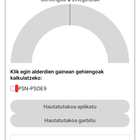
Klik egin alderdien gainean gehiengoak
kalkulatzeko:
PSN-PSOE
9
Hautatutakoa aplikatu
Hautatutakoa garbitu