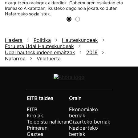
ezagutzera oraingoz alderdiek. Gobernuaren osaketan eta
Iruñeako Alkatetzan, ikusteko dago nola jokatuko duten
Nafarroako sozialistek.
Hasiera
Politika
Hauteskundeak
Foru eta Udal Hauteskundeak
Udal hauteskundeen emaitzak
2019
Nafarroa
Villatuerta
EITB taldea
Orain
EITB
Ekonomiako
Kirolak
berriak
Telebista nahieran
Gizarteko berriak
Primeran
Nazioarteko
Gaztea
berriak