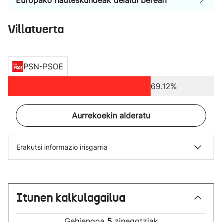
Europako hauteskundeak deialdi berean
Villatuerta
PSN-PSOE
69.12%
Aurrekoekin alderatu
Erakutsi informazio irisgarria
Itunen kalkulagailua
Gehiengoa
5
zinegotziak