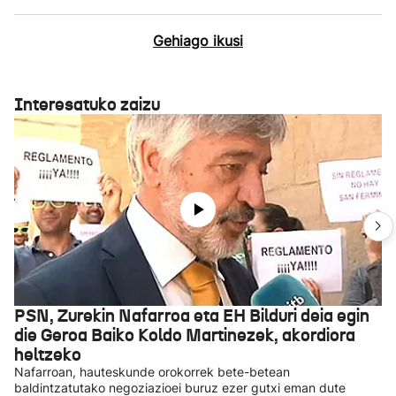
Gehiago ikusi
Interesatuko zaizu
PSN, Zurekin Nafarroa eta EH Bilduri deia egin
die Geroa Baiko Koldo Martinezek, akordiora
heltzeko
Nafarroan, hauteskunde orokorrek bete-betean
baldintzatutako negoziazioei buruz ezer gutxi eman dute