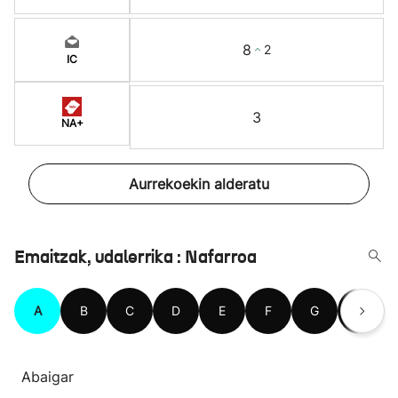
8
2
IC
3
NA+
Aurrekoekin alderatu
Emaitzak, udalerrika : Nafarroa
A
B
C
D
E
F
G
H
Abaigar