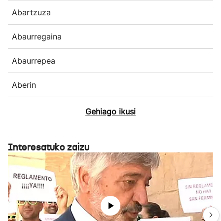
Abartzuza
Abaurregaina
Abaurrepea
Aberin
Gehiago ikusi
Interesatuko zaizu