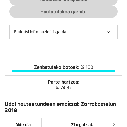
Hautatutakoa garbitu
Erakutsi informazio irisgarria
Zenbatutako botoak:
% 100
Parte-hartzea:
% 74.67
Udal hauteskundeen emaitzak Zarrakaztelun
2019
Alderdia
Zinegotziak