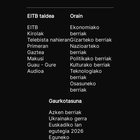
EITB taldea
Orain
EITB
Ekonomiako
Kirolak
berriak
Telebista nahieran
Gizarteko berriak
Primeran
Nazioarteko
Gaztea
berriak
Makusi
Politikako berriak
Guau - Gure
Kulturako berriak
Audioa
Teknologiako
berriak
Osasuneko
berriak
Gaurkotasuna
Azken berriak
Ukrainako gerra
Euskadiko lan
egutegia 2026
Eguneko