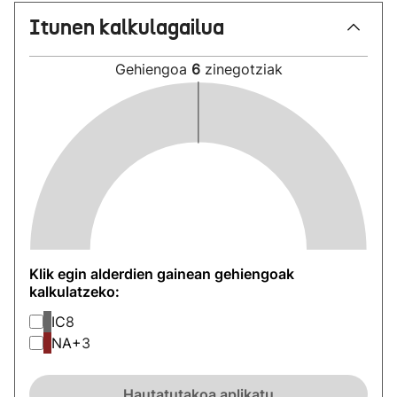
Itunen kalkulagailua
Gehiengoa
6
zinegotziak
Klik egin alderdien gainean gehiengoak
kalkulatzeko:
IC
8
NA+
3
Hautatutakoa aplikatu