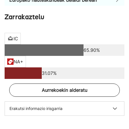
Europako hauteskundeak deialdi berean
Zarrakaztelu
IC
65.90%
NA+
31.07%
Aurrekoekin alderatu
Erakutsi informazio irisgarria