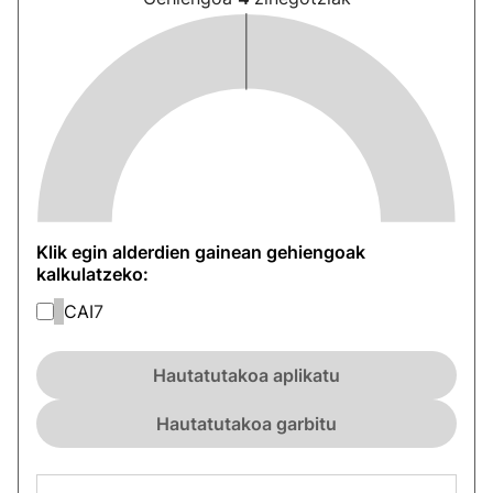
Klik egin alderdien gainean gehiengoak
kalkulatzeko:
CAI
7
Hautatutakoa aplikatu
Hautatutakoa garbitu