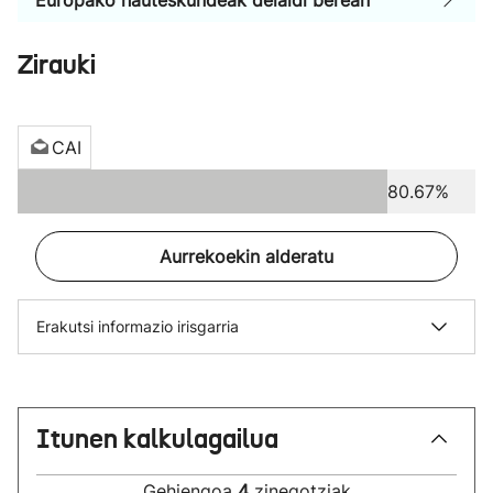
Europako hauteskundeak deialdi berean
Zirauki
CAI
80.67%
Aurrekoekin alderatu
Erakutsi informazio irisgarria
Itunen kalkulagailua
Gehiengoa
4
zinegotziak