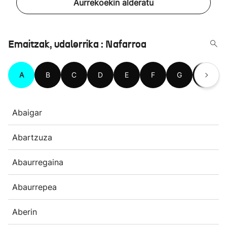
Aurrekoekin alderatu
Emaitzak, udalerrika : Nafarroa
A
B
C
D
E
F
G
H
Abaigar
Abartzuza
Abaurregaina
Abaurrepea
Aberin