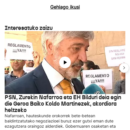
Gehiago ikusi
Interesatuko zaizu
PSN, Zurekin Nafarroa eta EH Bilduri deia egin
die Geroa Baiko Koldo Martinezek, akordiora
heltzeko
Nafarroan, hauteskunde orokorrek bete-betean
baldintzatutako negoziazioei buruz ezer gutxi eman dute
ezagutzera oraingoz alderdiek. Gobernuaren osaketan eta