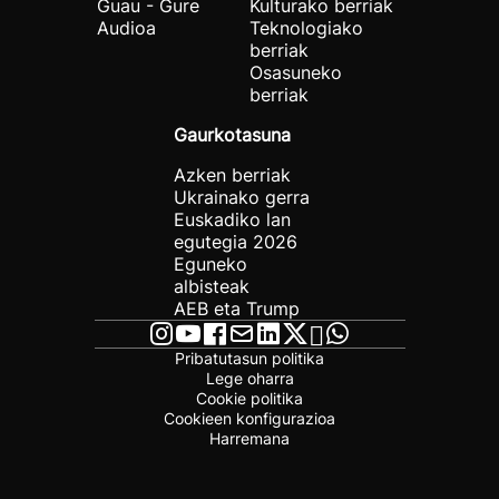
Guau - Gure
Kulturako berriak
Audioa
Teknologiako
berriak
Osasuneko
berriak
Gaurkotasuna
Azken berriak
Ukrainako gerra
Euskadiko lan
egutegia 2026
Eguneko
albisteak
AEB eta Trump
Pribatutasun politika
Lege oharra
Cookie politika
Cookieen konfigurazioa
Harremana