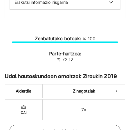
Erakutsi informazio irisgarria
Zenbatutako botoak:
% 100
Parte-hartzea:
% 72.12
Udal hauteskundeen emaitzak Ziraukin 2019
Alderdia
Zinegotziak
7
=
CAI