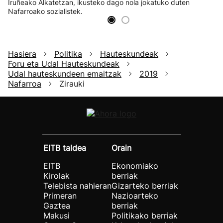
Iruñeako Alkatetzan, ikusteko dago nola jokatuko duten
Nafarroako sozialistek.
Hasiera
Politika
Hauteskundeak
Foru eta Udal Hauteskundeak
Udal hauteskundeen emaitzak
2019
Nafarroa
Zirauki
EITB taldea
Orain
EITB
Ekonomiako
Kirolak
berriak
Telebista nahieran
Gizarteko berriak
Primeran
Nazioarteko
Gaztea
berriak
Makusi
Politikako berriak