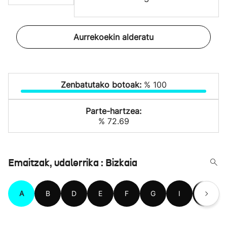
Aurrekoekin alderatu
Zenbatutako botoak:
% 100
Parte-hartzea:
% 72.69
Emaitzak, udalerrika : Bizkaia
A
B
D
E
F
G
I
J