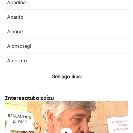
Abadiño
Abanto
Ajangiz
Alonsotegi
Amoroto
Gehiago ikusi
Interesatuko zaizu