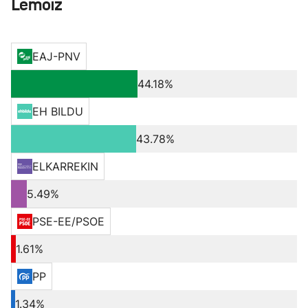
Lemoiz
EAJ-PNV
44.18%
EH BILDU
43.78%
ELKARREKIN
5.49%
PSE-EE/PSOE
1.61%
PP
1.34%