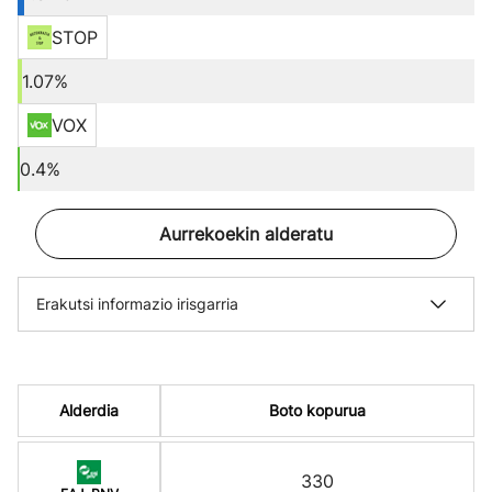
STOP
1.07%
VOX
0.4%
Aurrekoekin alderatu
Erakutsi informazio irisgarria
Alderdia
Boto kopurua
330