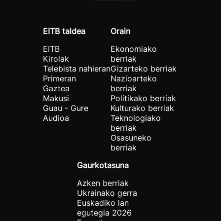
EITB taldea
Orain
EITB
Ekonomiako
Kirolak
berriak
Telebista nahieran
Gizarteko berriak
Primeran
Nazioarteko
Gaztea
berriak
Makusi
Politikako berriak
Guau - Gure
Kulturako berriak
Audioa
Teknologiako
berriak
Osasuneko
berriak
Gaurkotasuna
Azken berriak
Ukrainako gerra
Euskadiko lan
egutegia 2026