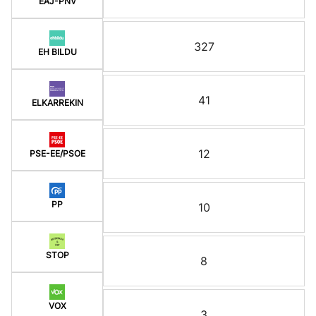
EAJ-PNV
327
EH BILDU
41
ELKARREKIN
12
PSE-EE/PSOE
PP
10
STOP
8
VOX
3