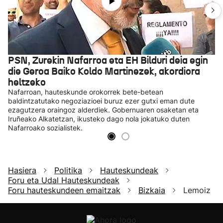
PSN, Zurekin Nafarroa eta EH Bilduri deia egin
die Geroa Baiko Koldo Martinezek, akordiora
heltzeko
Nafarroan, hauteskunde orokorrek bete-betean
baldintzatutako negoziazioei buruz ezer gutxi eman dute
ezagutzera oraingoz alderdiek. Gobernuaren osaketan eta
Iruñeako Alkatetzan, ikusteko dago nola jokatuko duten
Nafarroako sozialistek.
Hasiera
Politika
Hauteskundeak
Foru eta Udal Hauteskundeak
Foru hauteskundeen emaitzak
Bizkaia
Lemoiz