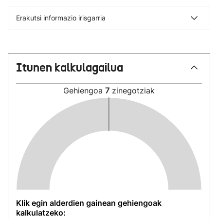
Erakutsi informazio irisgarria
Itunen kalkulagailua
Gehiengoa
7
zinegotziak
Klik egin alderdien gainean gehiengoak
kalkulatzeko: