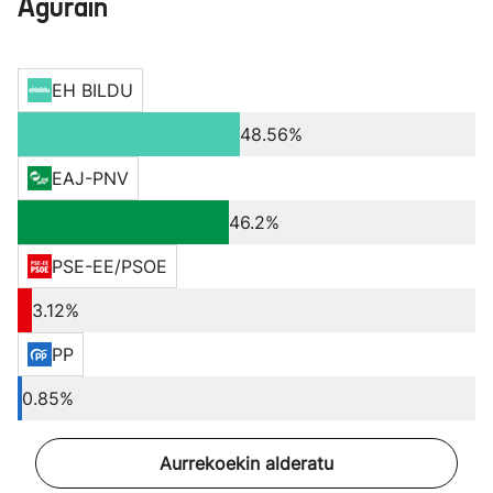
Agurain
EH BILDU
48.56%
EAJ-PNV
46.2%
PSE-EE/PSOE
3.12%
PP
0.85%
Aurrekoekin alderatu