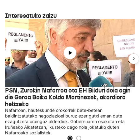
Interesatuko zaizu
PSN, Zurekin Nafarroa eta EH Bilduri deia egin
die Geroa Baiko Koldo Martinezek, akordiora
heltzeko
Nafarroan, hauteskunde orokorrek bete-betean
baldintzatutako negoziazioei buruz ezer gutxi eman dute
ezagutzera oraingoz alderdiek. Gobernuaren osaketan eta
Iruñeako Alkatetzan, ikusteko dago nola jokatuko duten
Nafarroako sozialistek.