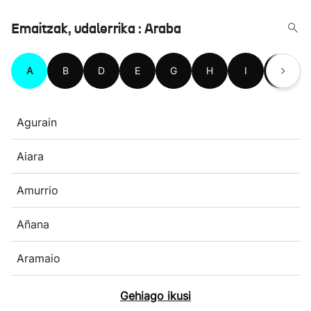
Emaitzak, udalerrika : Araba
A
B
D
E
G
H
I
K
Agurain
Aiara
Amurrio
Añana
Aramaio
Gehiago ikusi