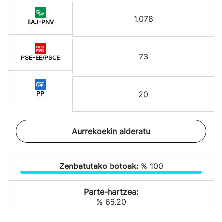
1.078
EAJ-PNV
73
PSE-EE/PSOE
20
PP
Aurrekoekin alderatu
Zenbatutako botoak:
% 100
Parte-hartzea:
% 66.20