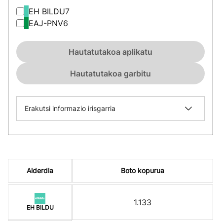
EH BILDU
7
EAJ-PNV
6
Hautatutakoa aplikatu
Hautatutakoa garbitu
Erakutsi informazio irisgarria
Alderdia
Boto kopurua
1.133
EH BILDU