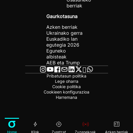
berriak
Gaurkotasuna
Azken berriak
Ukrainako gerra
Euskadiko lan
egutegia 2026
Eguneko
albisteak
AEB eta Trump
Pribatutasun politika
Lege oharra
Cookie politika
Cookieen konfigurazioa
Harremana
Home
Klisk
Zuretzat
Zuzenekoak
Azken berriak