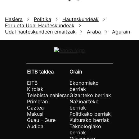
Hasiera
Politika
Hauteskundeak
Foru eta Udal Hauteskundeak
Udal hauteskundeen emaitzak
Araba
Agurain
EITB taldea
Orain
EITB
Ekonomiako
Kirolak
berriak
Telebista nahieran
Gizarteko berriak
Primeran
Nazioarteko
Gaztea
berriak
Makusi
Politikako berriak
Guau - Gure
Kulturako berriak
Audioa
Teknologiako
berriak
Osasuneko