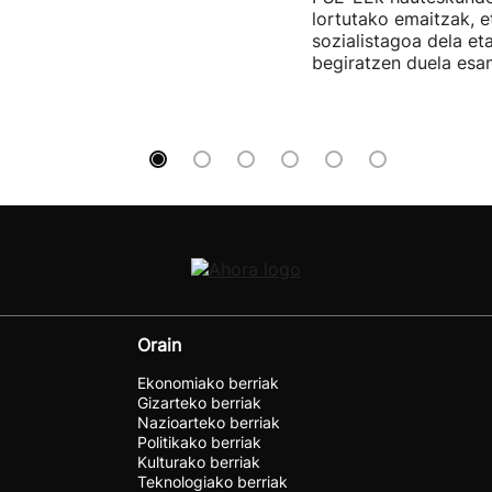
lortutako emaitzak, e
sozialistagoa dela et
begiratzen duela esan
Orain
Ekonomiako berriak
Gizarteko berriak
Nazioarteko berriak
Politikako berriak
Kulturako berriak
Teknologiako berriak