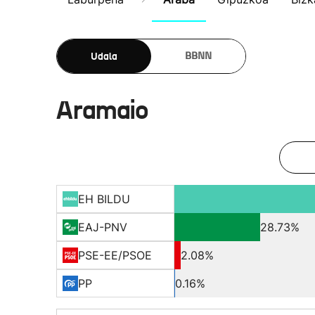
Udala
BBNN
Aramaio
EH BILDU
EAJ-PNV
28.73%
PSE-EE/PSOE
2.08%
PP
0.16%