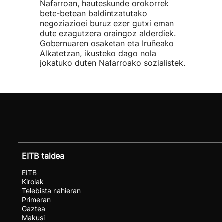
Nafarroan, hauteskunde orokorrek
bete-betean baldintzatutako
negoziazioei buruz ezer gutxi eman
dute ezagutzera oraingoz alderdiek.
Gobernuaren osaketan eta Iruñeako
Alkatetzan, ikusteko dago nola
jokatuko duten Nafarroako sozialistek.
EITB taldea
EITB
Kirolak
Telebista nahieran
Primeran
Gaztea
Makusi