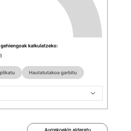
n gehiengoak kalkulatzeko:
3
plikatu
Hautatutakoa garbitu
Aurrekoekin alderatu