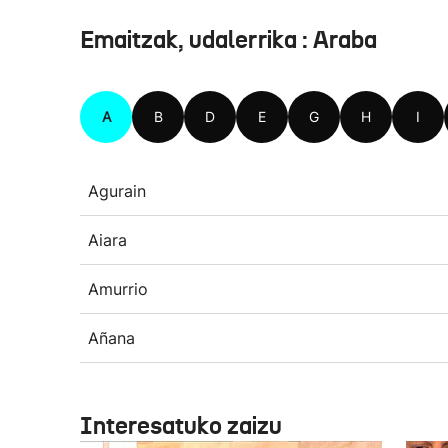
Emaitzak, udalerrika : Araba
A
B
D
E
G
H
I
Agurain
Aiara
Amurrio
Añana
Interesatuko zaizu