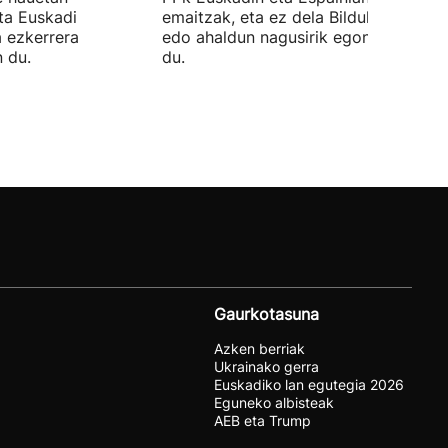
ta Euskadi
emaitzak, eta ez dela Bilduko alkateri
a ezkerrera
edo ahaldun nagusirik egongo ziurtat
 du.
du.
Gaurkotasuna
Azken berriak
Ukrainako gerra
Euskadiko lan egutegia 2026
Eguneko albisteak
AEB eta Trump