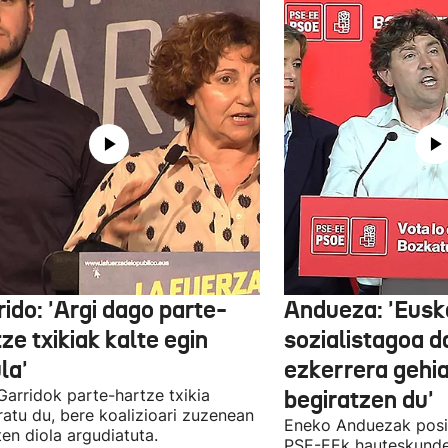
ido: 'Argi dago parte-
Andueza: 'Eusk
ze txikiak kalte egin
sozialistagoa d
la'
ezkerrera gehi
 Garridok parte-hartze txikia
begiratzen du'
ratu du, bere koalizioari zuzenean
Eneko Anduezak posit
ten diola argudiatuta.
PSE-EEk hauteskunde