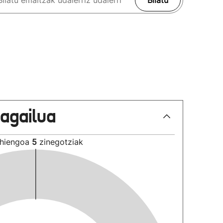
Bilatu
lagailua
hiengoa
5
zinegotziak