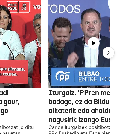
adi
Iturgaiz: 'PPren menpe
a gaur,
badago, ez da Bilduko
ago
alkaterik edo ahaldun
nagusirik izango Euskadin'
ibotzat jo ditu
Carlos Iturgaizek positibotzat jo ditu
 hauetan
PPk Euskadin eta Espainian lortutako