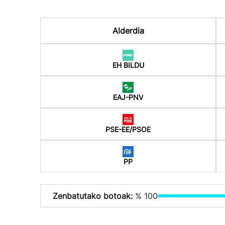
Alderdia
EH BILDU
EAJ-PNV
PSE-EE/PSOE
PP
Zenbatutako botoak:
% 100