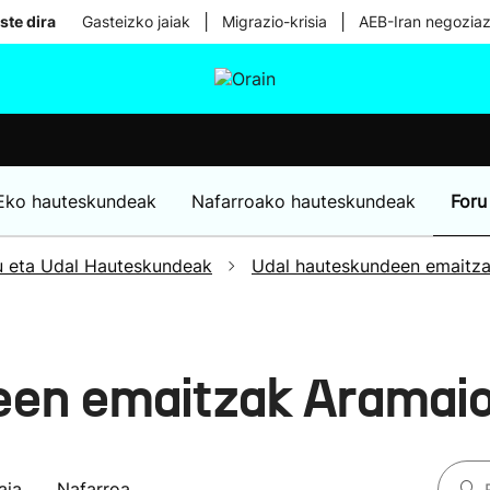
|
|
ste dira
Gasteizko jaiak
Migrazio-krisia
AEB-Iran negoziaz
tura
Ikusmiran
Egural
Osasuna
Teknologia
Eko hauteskundeak
Nafarroako hauteskundeak
Foru
u eta Udal Hauteskundeak
Udal hauteskundeen emaitz
een emaitzak Aramai
aia
Nafarroa