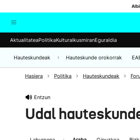
Albi
Aktualitatea
Politika
Kul
Aktualitatea
Politika
Kultura
Ikusmiran
Eguraldia
Gizartea
Hauteskundeak
Ekonomia
Hauteskundeak
Hauteskunde orokorrak
EA
Munduko albisteak
Hasiera
Politika
Hauteskundeak
For
Entzun
Udal hauteskund
Laburpena
Araba
Gipuzkoa
Bizk