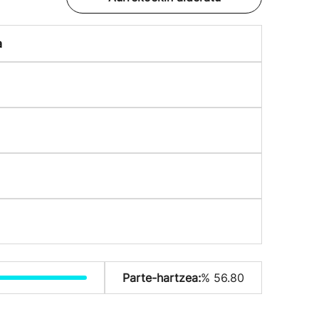
a
Parte-hartzea:
% 56.80