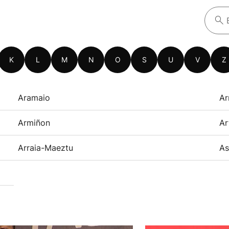
K
L
M
N
O
S
U
V
Z
Aramaio
Ar
Armiñon
Ar
Arraia-Maeztu
As