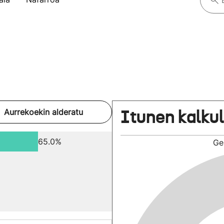
Itunen kalku
Aurrekoekin alderatu
65.0%
Ge