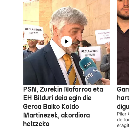
PSN, Zurekin Nafarroa eta
Garr
EH Bilduri deia egin die
hart
Geroa Baiko Koldo
digu
Martinezek, akordiora
Pilar
deito
heltzeko
eragi