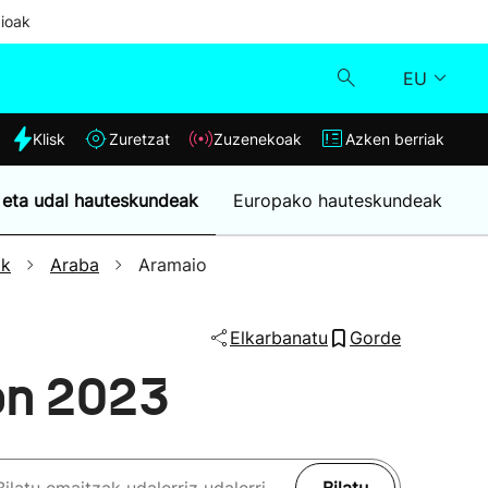
ioak
EU
dia
Klisk
Zuretzat
Zuzenekoak
Azken berriak
Klisk
 eta udal hauteskundeak
Europako hauteskundeak
Zuzenekoak
ak
Araba
Aramaio
Zuretzat
Elkarbanatu
Gorde
Azken berriak
on 2023