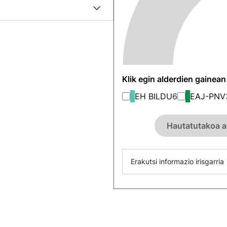
Klik egin alderdien gainea
EH BILDU
6
EAJ-PNV
Hautatutakoa a
Erakutsi informazio irisgarria