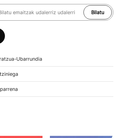
Bilatu
ratzua-Ubarrundia
tziniega
parrena