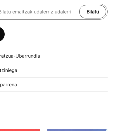
Bilatu
ratzua-Ubarrundia
tziniega
parrena