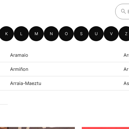
K
L
M
N
O
S
U
V
Z
Aramaio
Ar
Armiñon
Ar
Arraia-Maeztu
As