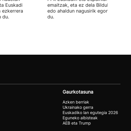
ta Euskadi
emaitzak, eta ez dela Bilduko alkateri
a ezkerrera
edo ahaldun nagusirik egongo ziurtat
 du.
du.
Gaurkotasuna
Azken berriak
Ukrainako gerra
Euskadiko lan egutegia 2026
Eguneko albisteak
AEB eta Trump