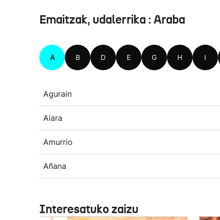
Emaitzak, udalerrika : Araba
A
B
D
E
G
H
I
Agurain
Aiara
Amurrio
Añana
Interesatuko zaizu