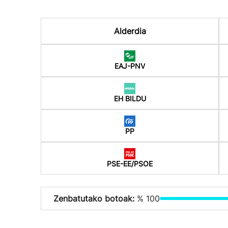
Alderdia
EAJ-PNV
EH BILDU
PP
PSE-EE/PSOE
Zenbatutako botoak:
% 100