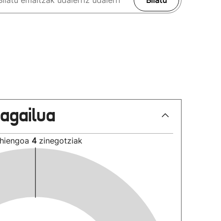
Bilatu
lagailua
hiengoa
4
zinegotziak