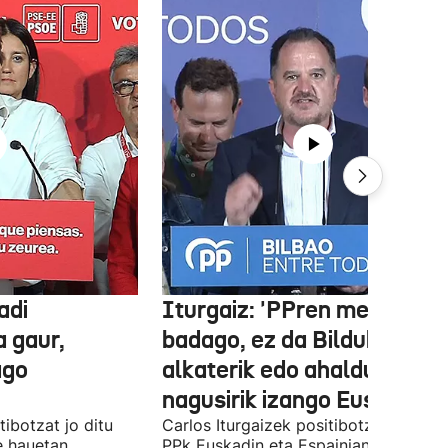
adi
Iturgaiz: 'PPren menpe
a gaur,
badago, ez da Bilduko
ago
alkaterik edo ahaldun
nagusirik izango Euskadin'
ibotzat jo ditu
Carlos Iturgaizek positibotzat jo ditu
 hauetan
PPk Euskadin eta Espainian lortutako