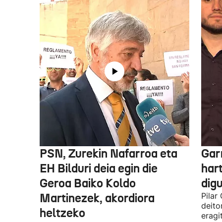
PSN, Zurekin Nafarroa eta
Garr
EH Bilduri deia egin die
hart
Geroa Baiko Koldo
digu
Martinezek, akordiora
Pilar
deito
heltzeko
eragi