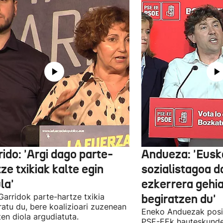
ido: 'Argi dago parte-
Andueza: 'Eusk
ze txikiak kalte egin
sozialistagoa d
la'
ezkerrera gehi
 Garridok parte-hartze txikia
begiratzen du'
ratu du, bere koalizioari zuzenean
Eneko Anduezak posit
ten diola argudiatuta.
PSE-EEk hauteskunde