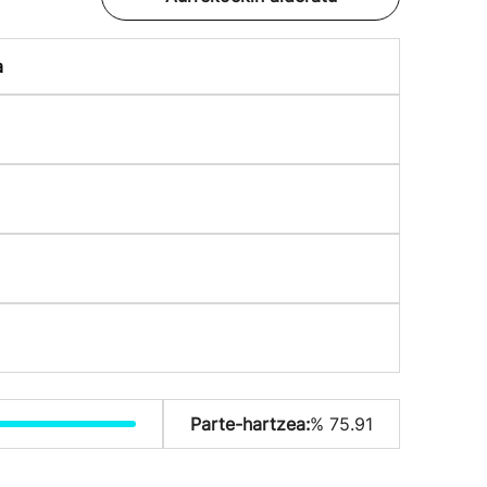
a
Parte-hartzea:
% 75.91