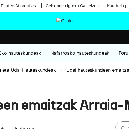
|
|
 Piraten Abordatzea
Celedonen igoera Gasteizen
Karabela p
tura
Ikusmiran
Egural
Osasuna
Teknologia
Eko hauteskundeak
Nafarroako hauteskundeak
Foru
u eta Udal Hauteskundeak
Udal hauteskundeen emaitz
een emaitzak Arraia
aia
Nafarroa