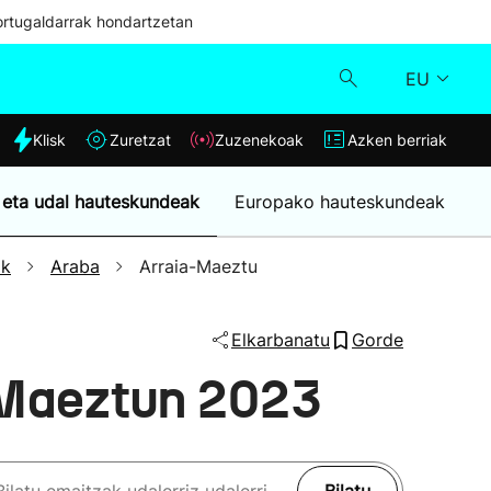
ortugaldarrak hondartzetan
EU
dia
Klisk
Zuretzat
Zuzenekoak
Azken berriak
Klisk
 eta udal hauteskundeak
Europako hauteskundeak
Zuzenekoak
ak
Araba
Arraia-Maeztu
Zuretzat
Elkarbanatu
Gorde
Azken berriak
-Maeztun 2023