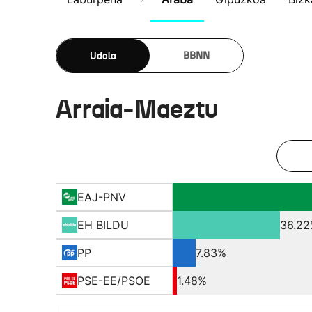
Udala
BBNN
Arraia-Maeztu
EAJ-PNV
EH BILDU
36.2
PP
7.83%
PSE-EE/PSOE
1.48%