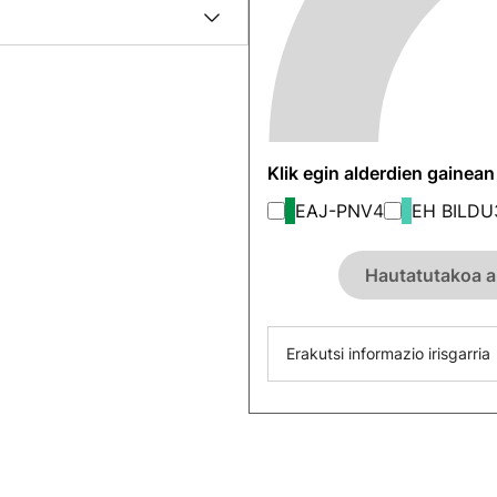
Klik egin alderdien gainea
EAJ-PNV
4
EH BILDU
Hautatutakoa a
Erakutsi informazio irisgarria