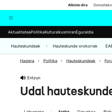
Albiste dira
Donostiako
Aktualitatea
Politika
Kul
Aktualitatea
Politika
Kultura
Ikusmiran
Eguraldia
Gizartea
Hauteskundeak
Ekonomia
Hauteskundeak
Hauteskunde orokorrak
EA
Munduko albisteak
Hasiera
Politika
Hauteskundeak
For
Entzun
Udal hauteskund
Laburpena
Araba
Gipuzkoa
Bizk