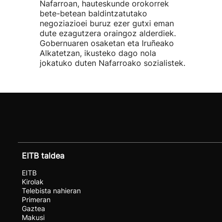
Nafarroan, hauteskunde orokorrek
bete-betean baldintzatutako
negoziazioei buruz ezer gutxi eman
dute ezagutzera oraingoz alderdiek.
Gobernuaren osaketan eta Iruñeako
Alkatetzan, ikusteko dago nola
jokatuko duten Nafarroako sozialistek.
EITB taldea
EITB
Kirolak
Telebista nahieran
Primeran
Gaztea
Makusi