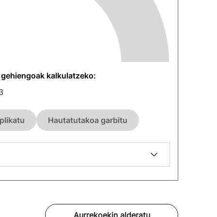
n gehiengoak kalkulatzeko:
3
plikatu
Hautatutakoa garbitu
Aurrekoekin alderatu