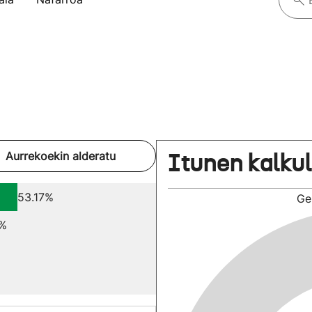
Itunen kalku
Aurrekoekin alderatu
53.17%
Ge
2%