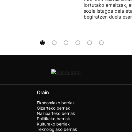
lortutako emaitzak, e
sozialistagoa dela et
begiratzen duela esan
Orain
Ekonomiako berriak
Gizarteko berriak
Nazioarteko berriak
Politikako berriak
Kulturako berriak
Teknologiako berriak