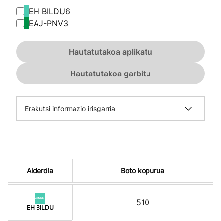
EH BILDU
6
EAJ-PNV
3
Hautatutakoa aplikatu
Hautatutakoa garbitu
Erakutsi informazio irisgarria
Alderdia
Boto kopurua
510
EH BILDU