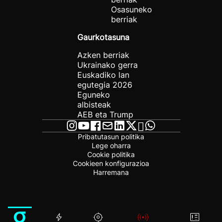
Osasuneko
berriak
Gaurkotasuna
Azken berriak
Ukrainako gerra
Euskadiko lan
egutegia 2026
Eguneko
albisteak
AEB eta Trump
Pribatutasun politika
Lege oharra
Cookie politika
Cookieen konfigurazioa
Harremana