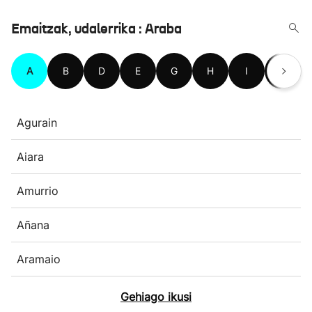
Emaitzak, udalerrika : Araba
A
B
D
E
G
H
I
K
Agurain
Aiara
Amurrio
Añana
Aramaio
Gehiago ikusi