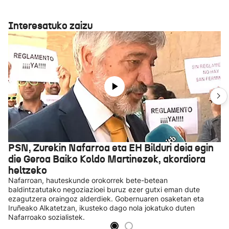
Interesatuko zaizu
PSN, Zurekin Nafarroa eta EH Bilduri deia egin
die Geroa Baiko Koldo Martinezek, akordiora
heltzeko
Nafarroan, hauteskunde orokorrek bete-betean
baldintzatutako negoziazioei buruz ezer gutxi eman dute
ezagutzera oraingoz alderdiek. Gobernuaren osaketan eta
Iruñeako Alkatetzan, ikusteko dago nola jokatuko duten
Nafarroako sozialistek.