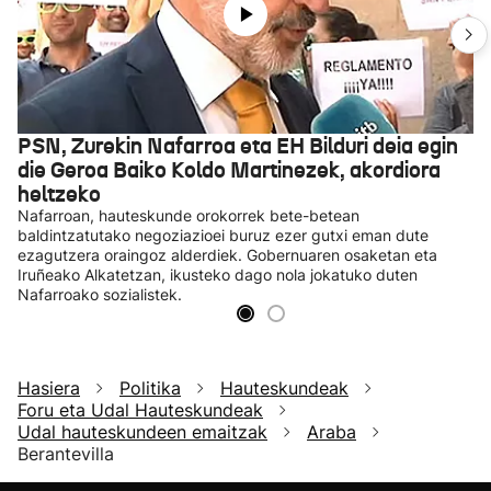
PSN, Zurekin Nafarroa eta EH Bilduri deia egin
die Geroa Baiko Koldo Martinezek, akordiora
heltzeko
Nafarroan, hauteskunde orokorrek bete-betean
baldintzatutako negoziazioei buruz ezer gutxi eman dute
ezagutzera oraingoz alderdiek. Gobernuaren osaketan eta
Iruñeako Alkatetzan, ikusteko dago nola jokatuko duten
Nafarroako sozialistek.
Hasiera
Politika
Hauteskundeak
Foru eta Udal Hauteskundeak
Udal hauteskundeen emaitzak
Araba
Berantevilla