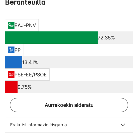
Berantevilla
EAJ-PNV
72.35%
PP
13.41%
PSE-EE/PSOE
9.75%
Aurrekoekin alderatu
Erakutsi informazio irisgarria