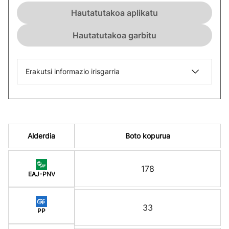
Hautatutakoa aplikatu
Hautatutakoa garbitu
Erakutsi informazio irisgarria
Alderdia
Boto kopurua
178
EAJ-PNV
33
PP