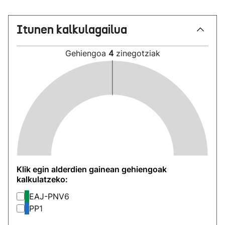
Itunen kalkulagailua
Gehiengoa
4
zinegotziak
Klik egin alderdien gainean gehiengoak
kalkulatzeko:
EAJ-PNV
6
PP
1