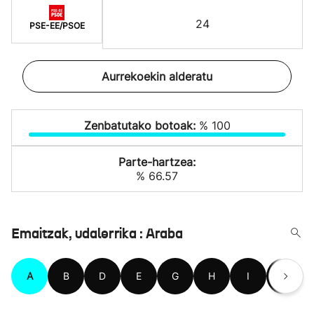
24
PSE-EE/PSOE
Aurrekoekin alderatu
Zenbatutako botoak:
% 100
Parte-hartzea:
% 66.57
Emaitzak, udalerrika : Araba
A
B
D
E
G
H
I
K