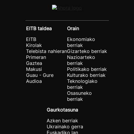
EITB taldea
Orain
EITB
Ekonomiako
Kirolak
berriak
Telebista nahieran
Gizarteko berriak
Primeran
Nazioarteko
Gaztea
berriak
Makusi
Politikako berriak
Guau - Gure
Kulturako berriak
Audioa
Teknologiako
berriak
Osasuneko
berriak
Gaurkotasuna
Azken berriak
Ukrainako gerra
Euskadiko lan