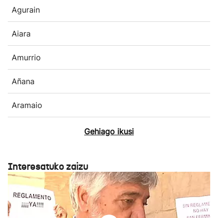
Agurain
Aiara
Amurrio
Añana
Aramaio
Gehiago ikusi
Interesatuko zaizu