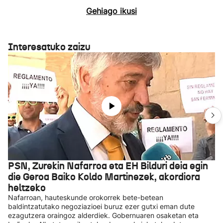
Gehiago ikusi
Interesatuko zaizu
PSN, Zurekin Nafarroa eta EH Bilduri deia egin
die Geroa Baiko Koldo Martinezek, akordiora
heltzeko
Nafarroan, hauteskunde orokorrek bete-betean
baldintzatutako negoziazioei buruz ezer gutxi eman dute
ezagutzera oraingoz alderdiek. Gobernuaren osaketan eta