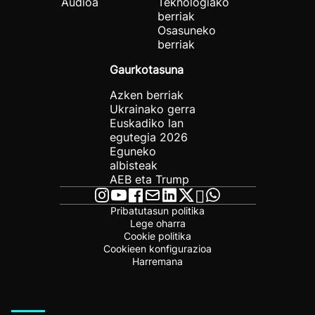
Audioa
Teknologiako
berriak
Osasuneko
berriak
Gaurkotasuna
Azken berriak
Ukrainako gerra
Euskadiko lan
egutegia 2026
Eguneko
albisteak
AEB eta Trump
Pribatutasun politika
Lege oharra
Cookie politika
Cookieen konfigurazioa
Harremana