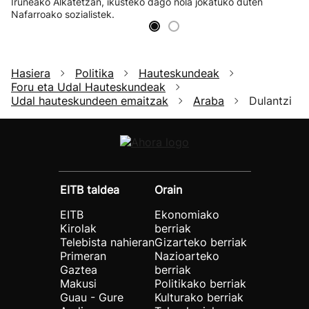
Iruñeako Alkatetzan, ikusteko dago nola jokatuko duten
Nafarroako sozialistek.
Hasiera
Politika
Hauteskundeak
Foru eta Udal Hauteskundeak
Udal hauteskundeen emaitzak
Araba
Dulantzi
EITB taldea
Orain
EITB
Ekonomiako
Kirolak
berriak
Telebista nahieran
Gizarteko berriak
Primeran
Nazioarteko
Gaztea
berriak
Makusi
Politikako berriak
Guau - Gure
Kulturako berriak