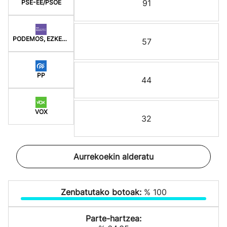
91
PSE-EE/PSOE
PODEMOS, EZKER ANITZ
57
PP
44
VOX
32
Aurrekoekin alderatu
Zenbatutako botoak:
% 100
Parte-hartzea: