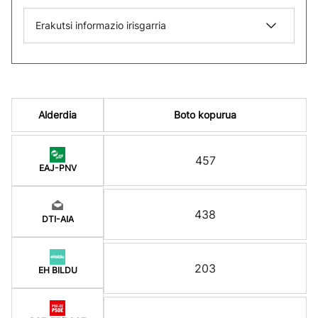
Erakutsi informazio irisgarria
Alderdia
Boto kopurua
457
EAJ-PNV
438
DTI-AIA
203
EH BILDU