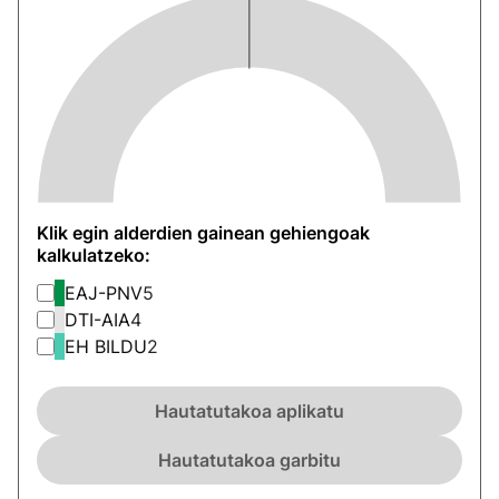
Klik egin alderdien gainean gehiengoak
kalkulatzeko:
EAJ-PNV
5
DTI-AIA
4
EH BILDU
2
Hautatutakoa aplikatu
Hautatutakoa garbitu