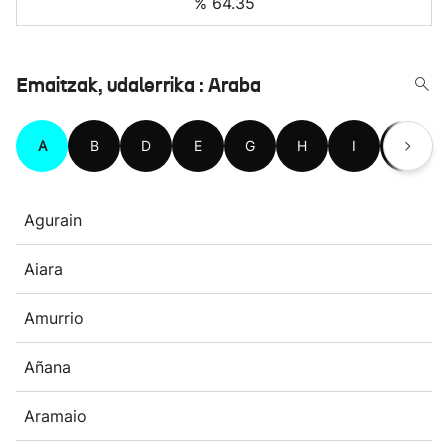
% 64.35
Emaitzak, udalerrika : Araba
A
B
D
E
G
H
I
K
Agurain
Aiara
Amurrio
Añana
Aramaio