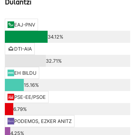
Dulantzi
EAJ-PNV
34.12%
DTI-AIA
32.71%
EH BILDU
15.16%
PSE-EE/PSOE
6.79%
PODEMOS, EZKER ANITZ
4.25%