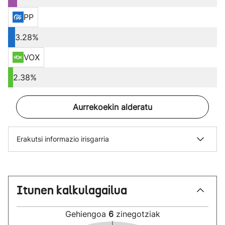
PP
3.28%
VOX
2.38%
Aurrekoekin alderatu
Erakutsi informazio irisgarria
Itunen kalkulagailua
Gehiengoa
6
zinegotziak