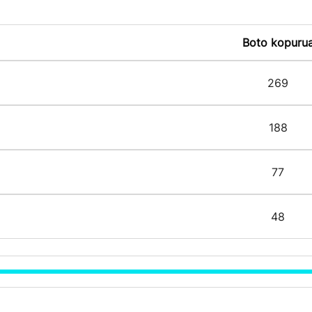
Boto kopuru
269
188
77
48