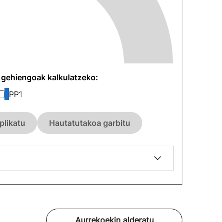
n gehiengoak kalkulatzeko:
PP
1
plikatu
Hautatutakoa garbitu
Aurrekoekin alderatu