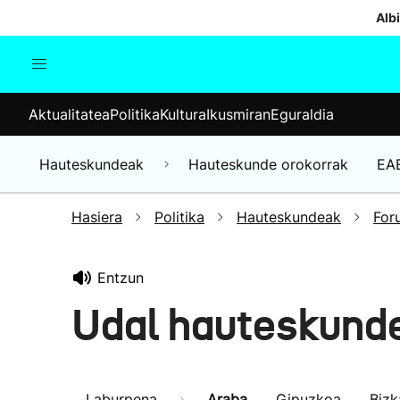
Albi
Aktualitatea
Politika
Kul
Aktualitatea
Politika
Kultura
Ikusmiran
Eguraldia
Gizartea
Hauteskundeak
Ekonomia
Hauteskundeak
Hauteskunde orokorrak
EA
Munduko albisteak
Hasiera
Politika
Hauteskundeak
For
Entzun
Udal hauteskund
Laburpena
Araba
Gipuzkoa
Bizk