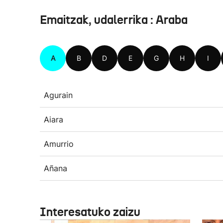
Emaitzak, udalerrika : Araba
A
B
D
E
G
H
I
Agurain
Aiara
Amurrio
Añana
Interesatuko zaizu