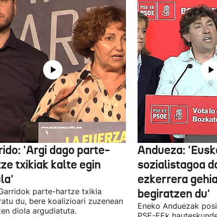
ido: 'Argi dago parte-
Andueza: 'Eusk
ze txikiak kalte egin
sozialistagoa d
la'
ezkerrera gehi
 Garridok parte-hartze txikia
begiratzen du'
ratu du, bere koalizioari zuzenean
Eneko Anduezak posit
ten diola argudiatuta.
PSE-EEk hauteskunde