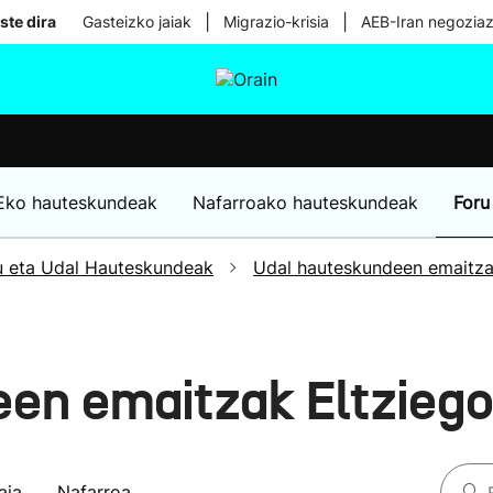
|
|
ste dira
Gasteizko jaiak
Migrazio-krisia
AEB-Iran negoziaz
tura
Ikusmiran
Egural
Osasuna
Teknologia
Eko hauteskundeak
Nafarroako hauteskundeak
Foru
u eta Udal Hauteskundeak
Udal hauteskundeen emaitz
een emaitzak Eltzieg
aia
Nafarroa