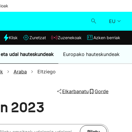
ioak
EU
dia
Klisk
Zuretzat
Zuzenekoak
Azken berriak
Klisk
 eta udal hauteskundeak
Europako hauteskundeak
Zuzenekoak
ak
Araba
Eltziego
Zuretzat
Elkarbanatu
Gorde
Azken berriak
on 2023