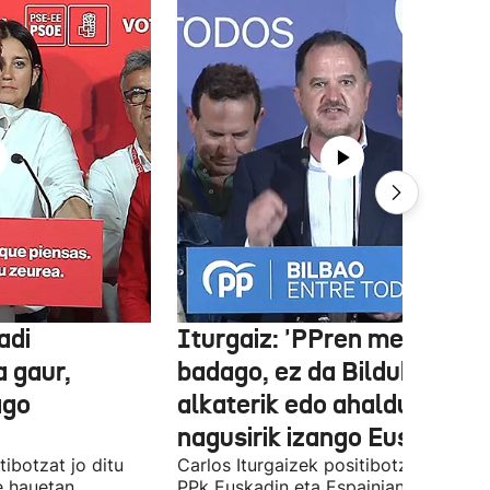
adi
Iturgaiz: 'PPren menpe
a gaur,
badago, ez da Bilduko
ago
alkaterik edo ahaldun
nagusirik izango Euskadin'
ibotzat jo ditu
Carlos Iturgaizek positibotzat jo ditu
 hauetan
PPk Euskadin eta Espainian lortutako