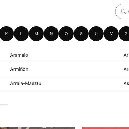
K
L
M
N
O
S
U
V
Z
Aramaio
Ar
Armiñon
Ar
Arraia-Maeztu
As