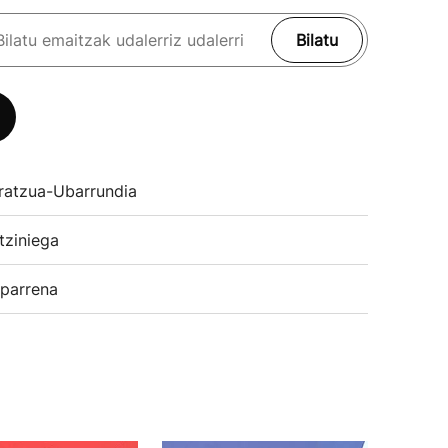
Bilatu
ratzua-Ubarrundia
tziniega
parrena