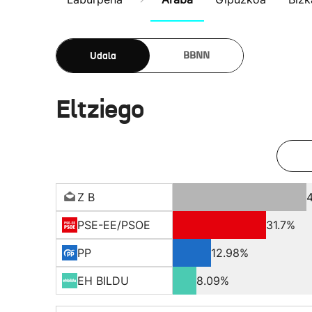
Udala
BBNN
Eltziego
Z B
PSE-EE/PSOE
31.7%
PP
12.98%
EH BILDU
8.09%