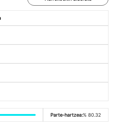
a
Parte-hartzea:
% 80.32