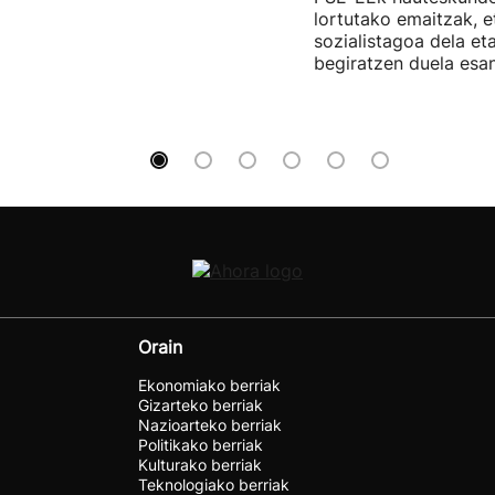
lortutako emaitzak, e
sozialistagoa dela et
begiratzen duela esan
Orain
Ekonomiako berriak
Gizarteko berriak
Nazioarteko berriak
Politikako berriak
Kulturako berriak
Teknologiako berriak