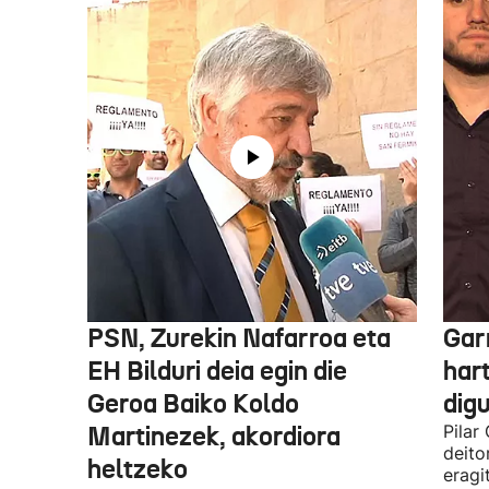
PSN, Zurekin Nafarroa eta
Garr
EH Bilduri deia egin die
hart
Geroa Baiko Koldo
digu
Martinezek, akordiora
Pilar
deito
heltzeko
eragi