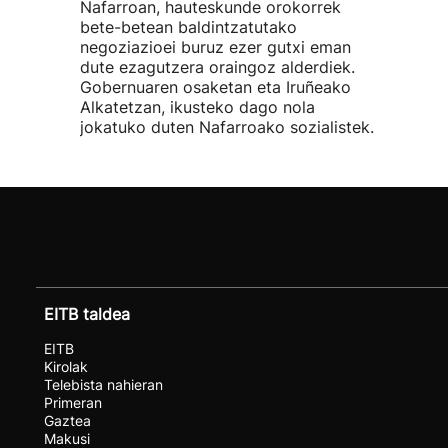
Nafarroan, hauteskunde orokorrek
bete-betean baldintzatutako
negoziazioei buruz ezer gutxi eman
dute ezagutzera oraingoz alderdiek.
Gobernuaren osaketan eta Iruñeako
Alkatetzan, ikusteko dago nola
jokatuko duten Nafarroako sozialistek.
EITB taldea
EITB
Kirolak
Telebista nahieran
Primeran
Gaztea
Makusi