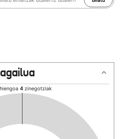
Bilatu
lagailua
hiengoa
4
zinegotziak