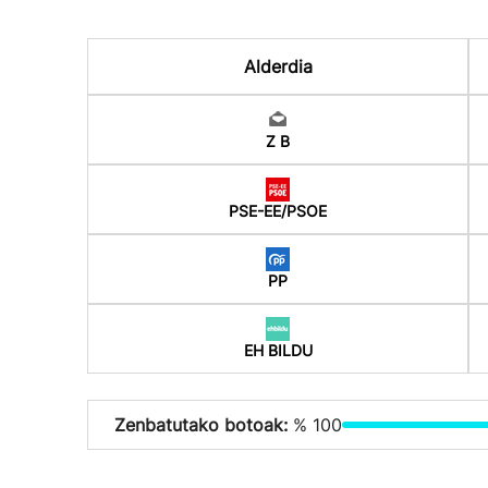
Alderdia
Z B
PSE-EE/PSOE
PP
EH BILDU
Zenbatutako botoak:
% 100