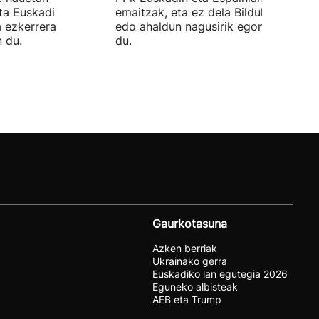
ta Euskadi
emaitzak, eta ez dela Bilduko alkateri
a ezkerrera
edo ahaldun nagusirik egongo ziurtat
 du.
du.
Gaurkotasuna
Azken berriak
Ukrainako gerra
Euskadiko lan egutegia 2026
Eguneko albisteak
AEB eta Trump