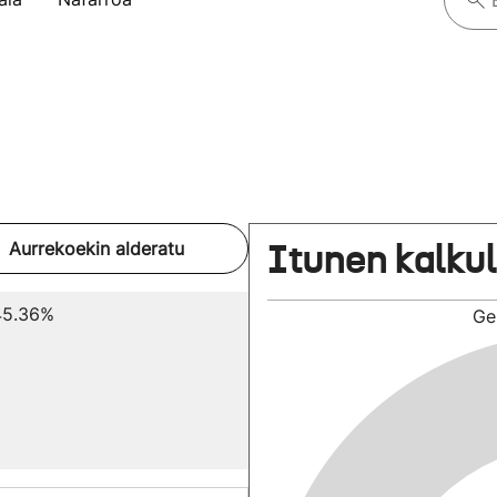
Itunen kalku
Aurrekoekin alderatu
45.36%
Ge