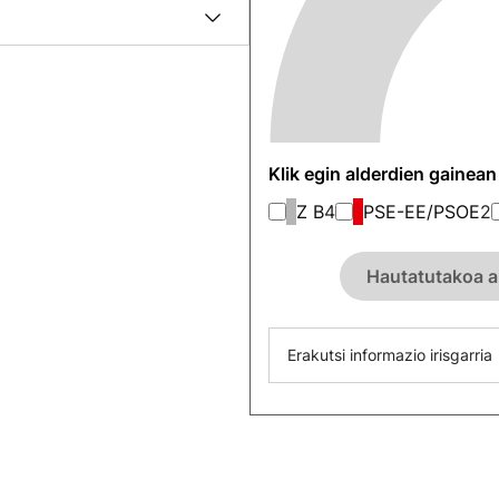
Klik egin alderdien gainea
Z B
4
PSE-EE/PSOE
2
Hautatutakoa a
Erakutsi informazio irisgarria