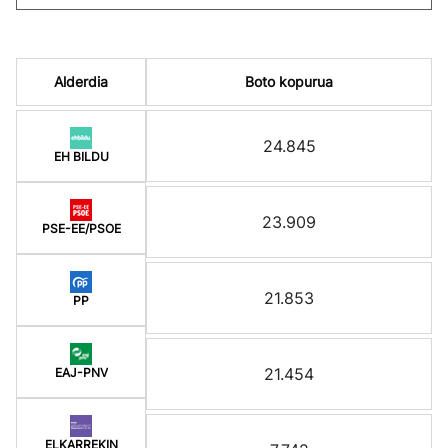
Alderdia
Boto kopurua
24.845
EH BILDU
23.909
PSE-EE/PSOE
21.853
PP
21.454
EAJ-PNV
ELKARREKIN