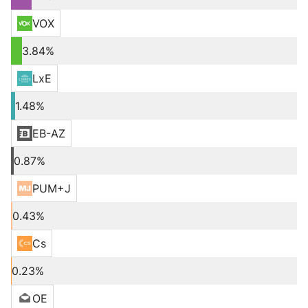
VOX
3.84%
LxE
1.48%
EB-AZ
0.87%
PUM+J
0.43%
Cs
0.23%
OE