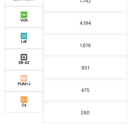
7.742
VOX
4.194
LxE
1.619
EB-AZ
951
PUM+J
475
Cs
260