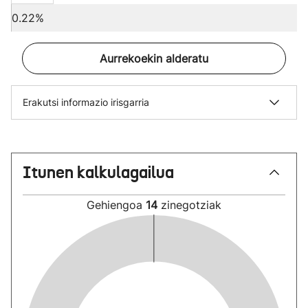
0.22%
Aurrekoekin alderatu
Erakutsi informazio irisgarria
Itunen kalkulagailua
Gehiengoa
14
zinegotziak