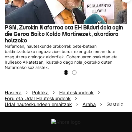
PSN, Zurekin Nafarroa eta EH Bilduri deia egin
die Geroa Baiko Koldo Martinezek, akordiora
heltzeko
Nafarroan, hauteskunde orokorrek bete-betean
baldintzatutako negoziazioei buruz ezer gutxi eman dute
ezagutzera oraingoz alderdiek. Gobernuaren osaketan eta
Iruñeako Alkatetzan, ikusteko dago nola jokatuko duten
Nafarroako sozialistek.
Hasiera
Politika
Hauteskundeak
Foru eta Udal Hauteskundeak
Udal hauteskundeen emaitzak
Araba
Gasteiz