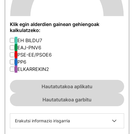
Klik egin alderdien gainean gehiengoak
kalkulatzeko:
EH BILDU
7
EAJ-PNV
6
PSE-EE/PSOE
6
PP
6
ELKARREKIN
2
Hautatutakoa aplikatu
Hautatutakoa garbitu
Erakutsi informazio irisgarria