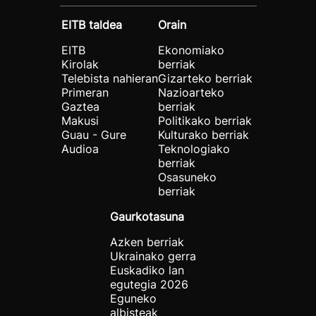
EITB taldea
Orain
EITB
Ekonomiako
Kirolak
berriak
Telebista nahieran
Gizarteko berriak
Primeran
Nazioarteko
Gaztea
berriak
Makusi
Politikako berriak
Guau - Gure
Kulturako berriak
Audioa
Teknologiako
berriak
Osasuneko
berriak
Gaurkotasuna
Azken berriak
Ukrainako gerra
Euskadiko lan
egutegia 2026
Eguneko
albisteak