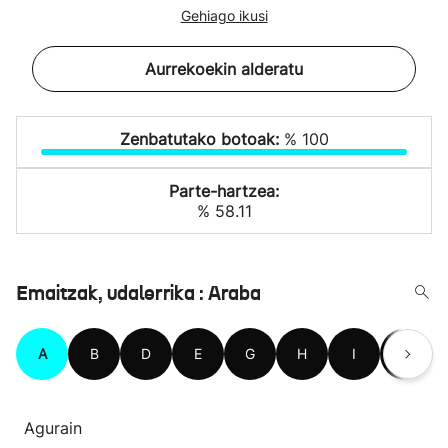
Gehiago ikusi
Aurrekoekin alderatu
Zenbatutako botoak:
% 100
Parte-hartzea:
% 58.11
Emaitzak, udalerrika : Araba
A
B
D
E
G
H
I
K
Agurain