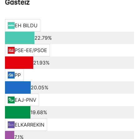
Gasteiz
EH BILDU
22.79%
PSE-EE/PSOE
21.93%
PP
20.05%
EAJ-PNV
19.68%
ELKARREKIN
7.1%