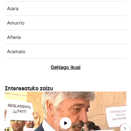
Aiara
Amurrio
Añana
Aramaio
Gehiago ikusi
Interesatuko zaizu