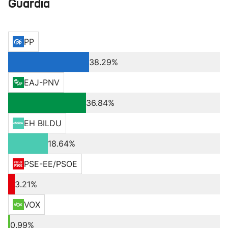
Guardia
PP
38.29%
EAJ-PNV
36.84%
EH BILDU
18.64%
PSE-EE/PSOE
3.21%
VOX
0.99%