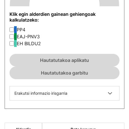
Klik egin alderdien gainean gehiengoak
kalkulatzeko:
PP
4
EAJ-PNV
3
EH BILDU
2
Hautatutakoa aplikatu
Hautatutakoa garbitu
Erakutsi informazio irisgarria