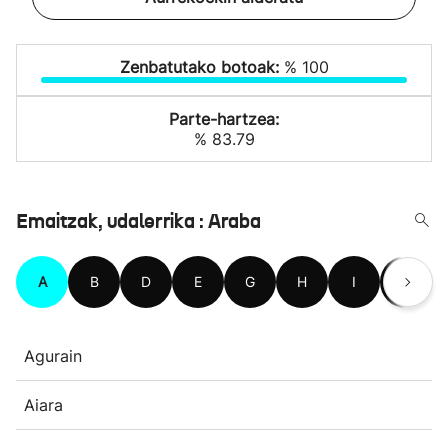
Zenbatutako botoak:
% 100
Parte-hartzea:
% 83.79
Emaitzak, udalerrika : Araba
A
B
D
E
G
H
I
K
Agurain
Aiara