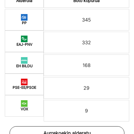
Alderdia
Boto kopurua
345
PP
332
EAJ-PNV
168
EH BILDU
29
PSE-EE/PSOE
VOX
9
Aurrekoekin alderatu