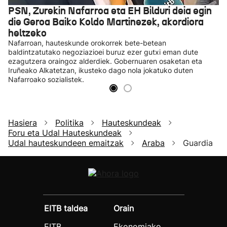
PSN, Zurekin Nafarroa eta EH Bilduri deia egin
die Geroa Baiko Koldo Martinezek, akordiora
heltzeko
Nafarroan, hauteskunde orokorrek bete-betean
baldintzatutako negoziazioei buruz ezer gutxi eman dute
ezagutzera oraingoz alderdiek. Gobernuaren osaketan eta
Iruñeako Alkatetzan, ikusteko dago nola jokatuko duten
Nafarroako sozialistek.
Hasiera
Politika
Hauteskundeak
Foru eta Udal Hauteskundeak
Udal hauteskundeen emaitzak
Araba
Guardia
EITB taldea
Orain
EITB
Ekonomiako