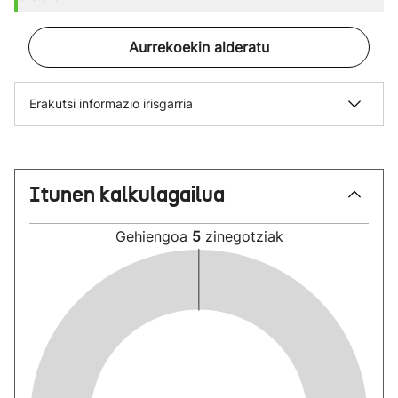
Aurrekoekin alderatu
Erakutsi informazio irisgarria
Itunen kalkulagailua
Gehiengoa
5
zinegotziak