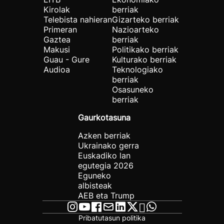
Kirolak
berriak
Telebista nahieran
Gizarteko berriak
Primeran
Nazioarteko
Gaztea
berriak
Makusi
Politikako berriak
Guau - Gure
Kulturako berriak
Audioa
Teknologiako
berriak
Osasuneko
berriak
Gaurkotasuna
Azken berriak
Ukrainako gerra
Euskadiko lan
egutegia 2026
Eguneko
albisteak
AEB eta Trump
Pribatutasun politika