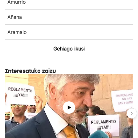
Amurrio
Añana
Aramaio
Gehiago ikusi
Interesatuko zaizu