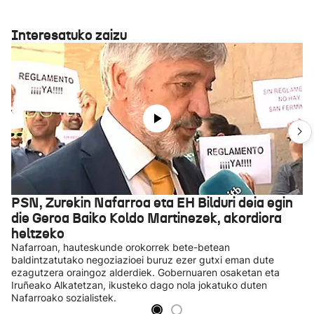
Interesatuko zaizu
PSN, Zurekin Nafarroa eta EH Bilduri deia egin
die Geroa Baiko Koldo Martinezek, akordiora
heltzeko
Nafarroan, hauteskunde orokorrek bete-betean
baldintzatutako negoziazioei buruz ezer gutxi eman dute
ezagutzera oraingoz alderdiek. Gobernuaren osaketan eta
Iruñeako Alkatetzan, ikusteko dago nola jokatuko duten
Nafarroako sozialistek.