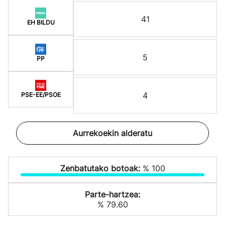
41
EH BILDU
5
PP
4
PSE-EE/PSOE
Aurrekoekin alderatu
Zenbatutako botoak:
% 100
Parte-hartzea:
% 79.60