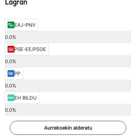
Lagran
EAJ-PNV
0.0%
PSE-EE/PSOE
0.0%
PP
0.0%
EH BILDU
0.0%
Aurrekoekin alderatu