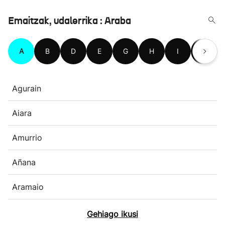
Emaitzak, udalerrika : Araba
A
B
D
E
G
H
I
K
Agurain
Aiara
Amurrio
Añana
Aramaio
Gehiago ikusi