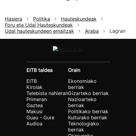
Hasiera
Politika
Hauteskundeak
Foru eta Udal Hauteskundeak
Udal hauteskundeen emaitzak
Araba
Lagran
EITB taldea
Orain
EITB
Ekonomiako
Kirolak
berriak
Telebista nahieran
Gizarteko berriak
Primeran
Nazioarteko
Gaztea
berriak
Makusi
Politikako berriak
Guau - Gure
Kulturako berriak
Audioa
Teknologiako
berriak
Osasuneko