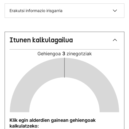
Erakutsi informazio irisgarria
Itunen kalkulagailua
Gehiengoa
3
zinegotziak
Klik egin alderdien gainean gehiengoak
kalkulatzeko: