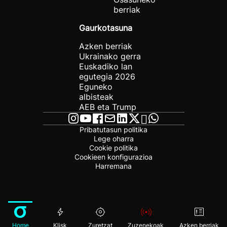
berriak
Gaurkotasuna
Azken berriak
Ukrainako gerra
Euskadiko lan
egutegia 2026
Eguneko
albisteak
AEB eta Trump
Pribatutasun politika
Lege oharra
Cookie politika
Cookieen konfigurazioa
Harremana
Home
Klisk
Zuretzat
Zuzenekoak
Azken berriak