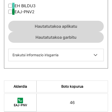
EH BILDU
3
EAJ-PNV
2
Hautatutakoa aplikatu
Hautatutakoa garbitu
Erakutsi informazio irisgarria
Alderdia
Boto kopurua
46
EAJ-PNV