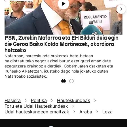
PSN, Zurekin Nafarroa eta EH Bilduri deia egin
die Geroa Baiko Koldo Martinezek, akordiora
heltzeko
Nafarroan, hauteskunde orokorrek bete-betean
baldintzatutako negoziazioei buruz ezer gutxi eman dute
ezagutzera oraingoz alderdiek. Gobernuaren osaketan eta
Iruñeako Alkatetzan, ikusteko dago nola jokatuko duten
Nafarroako sozialistek.
Hasiera
Politika
Hauteskundeak
Foru eta Udal Hauteskundeak
Udal hauteskundeen emaitzak
Araba
Leza