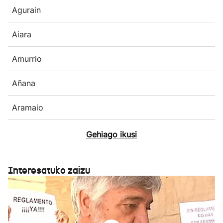
Agurain
Aiara
Amurrio
Añana
Aramaio
Gehiago ikusi
Interesatuko zaizu