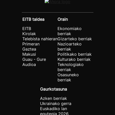
EITB taldea
Orain
EITB
Ekonomiako
Kirolak
berriak
Telebista nahieran
Gizarteko berriak
Primeran
Nazioarteko
Gaztea
berriak
Makusi
Politikako berriak
Guau - Gure
Kulturako berriak
Audioa
Teknologiako
berriak
Osasuneko
berriak
Gaurkotasuna
Azken berriak
Ukrainako gerra
Euskadiko lan
egutegia 2026