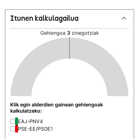
Itunen kalkulagailua
Gehiengoa
3
zinegotziak
Klik egin alderdien gainean gehiengoak
kalkulatzeko:
EAJ-PNV
4
PSE-EE/PSOE
1