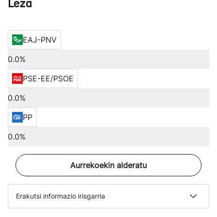
Leza
EAJ-PNV
0.0%
PSE-EE/PSOE
0.0%
PP
0.0%
Aurrekoekin alderatu
Erakutsi informazio irisgarria