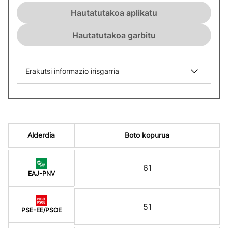
Hautatutakoa aplikatu
Hautatutakoa garbitu
Erakutsi informazio irisgarria
Alderdia
Boto kopurua
61
EAJ-PNV
51
PSE-EE/PSOE