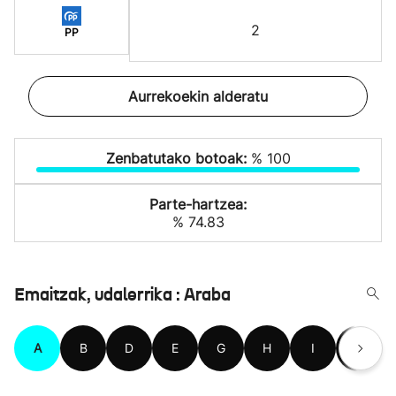
2
PP
Aurrekoekin alderatu
Zenbatutako botoak:
% 100
Parte-hartzea:
% 74.83
Emaitzak, udalerrika : Araba
A
B
D
E
G
H
I
K