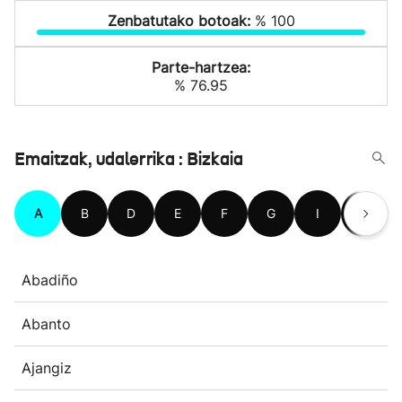
Zenbatutako botoak:
% 100
Parte-hartzea:
% 76.95
Emaitzak, udalerrika : Bizkaia
A
B
D
E
F
G
I
J
Abadiño
Abanto
Ajangiz