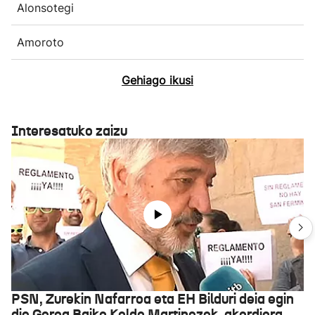
Alonsotegi
Amoroto
Gehiago ikusi
Interesatuko zaizu
PSN, Zurekin Nafarroa eta EH Bilduri deia egin
die Geroa Baiko Koldo Martinezek, akordiora