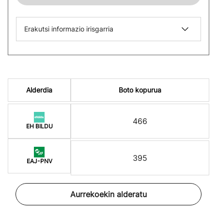
Erakutsi informazio irisgarria
Alderdia
Boto kopurua
466
EH BILDU
395
EAJ-PNV
Aurrekoekin alderatu