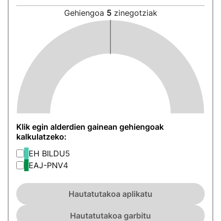
Gehiengoa
5
zinegotziak
Klik egin alderdien gainean gehiengoak
kalkulatzeko:
EH BILDU
5
EAJ-PNV
4
Hautatutakoa aplikatu
Hautatutakoa garbitu