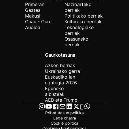
Primeran
Nazioarteko
Gaztea
berriak
Makusi
Politikako berriak
Guau - Gure
Kulturako berriak
Audioa
Teknologiako
berriak
Osasuneko
berriak
Gaurkotasuna
Azken berriak
Ukrainako gerra
Euskadiko lan
egutegia 2026
Eguneko
albisteak
AEB eta Trump
Pribatutasun politika
Lege oharra
Cookie politika
Cookieen konfigurazioa