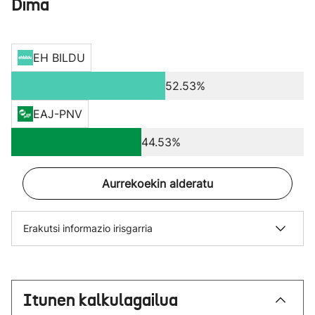
Dima
EH BILDU
52.53%
EAJ-PNV
44.53%
Aurrekoekin alderatu
Erakutsi informazio irisgarria
Itunen kalkulagailua