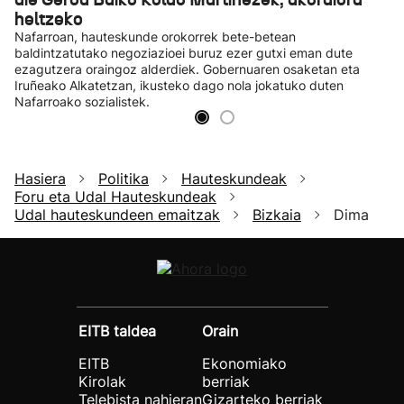
heltzeko
Nafarroan, hauteskunde orokorrek bete-betean
baldintzatutako negoziazioei buruz ezer gutxi eman dute
ezagutzera oraingoz alderdiek. Gobernuaren osaketan eta
Iruñeako Alkatetzan, ikusteko dago nola jokatuko duten
Nafarroako sozialistek.
Hasiera
Politika
Hauteskundeak
Foru eta Udal Hauteskundeak
Udal hauteskundeen emaitzak
Bizkaia
Dima
EITB taldea
Orain
EITB
Ekonomiako
Kirolak
berriak
Telebista nahieran
Gizarteko berriak