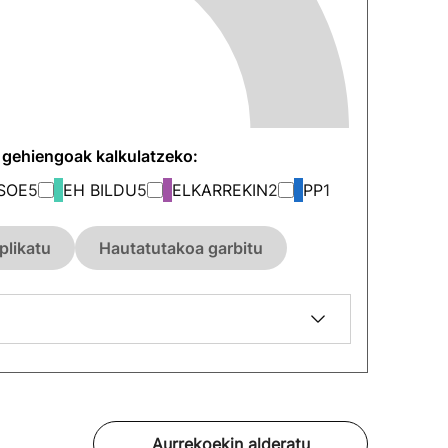
n gehiengoak kalkulatzeko:
SOE
5
EH BILDU
5
ELKARREKIN
2
PP
1
plikatu
Hautatutakoa garbitu
Aurrekoekin alderatu