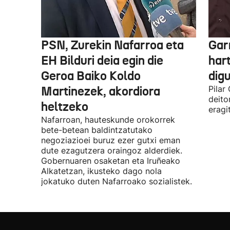
PSN, Zurekin Nafarroa eta
Garr
EH Bilduri deia egin die
hart
Geroa Baiko Koldo
digu
Martinezek, akordiora
Pilar
deito
heltzeko
eragi
Nafarroan, hauteskunde orokorrek
bete-betean baldintzatutako
negoziazioei buruz ezer gutxi eman
dute ezagutzera oraingoz alderdiek.
Gobernuaren osaketan eta Iruñeako
Alkatetzan, ikusteko dago nola
jokatuko duten Nafarroako sozialistek.