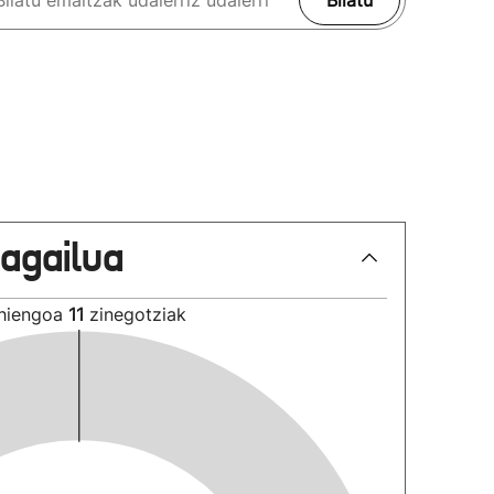
Bilatu
lagailua
hiengoa
11
zinegotziak