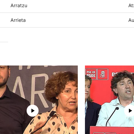
Arratzu
At
Arrieta
Au