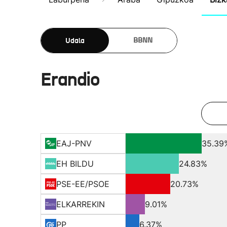
Udala
BBNN
Erandio
EAJ-PNV
35.39
EH BILDU
24.83%
PSE-EE/PSOE
20.73%
ELKARREKIN
9.01%
PP
6.37%