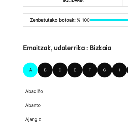
SOLIDARIA
Zenbatutako botoak:
% 100
Emaitzak, udalerrika : Bizkaia
A
B
D
E
F
G
I
Abadiño
Abanto
Ajangiz