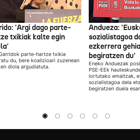
ido: 'Argi dago parte-
Andueza: 'Eusk
ze txikiak kalte egin
sozialistagoa d
la'
ezkerrera gehi
 Garridok parte-hartze txikia
begiratzen du'
ratu du, bere koalizioari zuzenean
Eneko Anduezak posit
ten diola argudiatuta.
PSE-EEk hauteskunde
lortutako emaitzak, e
sozialistagoa dela et
begiratzen duela esan