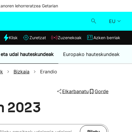
kanoren lehorreratzea Getarian
EU
dia
Klisk
Zuretzat
Zuzenekoak
Azken berriak
Klisk
 eta udal hauteskundeak
Europako hauteskundeak
Zuzenekoak
ak
Bizkaia
Erandio
Zuretzat
Elkarbanatu
Gorde
Azken berriak
n 2023