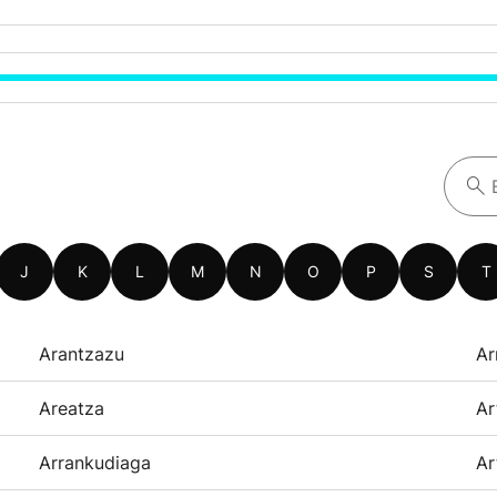
J
K
L
M
N
O
P
S
T
Arantzazu
Ar
Areatza
Ar
Arrankudiaga
Ar