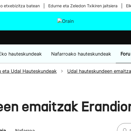
|
|
ko etxebizitza batean
Edurne eta Zeledon Txikiren jaitsiera
El
tura
Ikusmiran
Egural
Osasuna
Teknologia
Eko hauteskundeak
Nafarroako hauteskundeak
Foru
u eta Udal Hauteskundeak
Udal hauteskundeen emaitz
een emaitzak Erandio
aia
Nafarroa