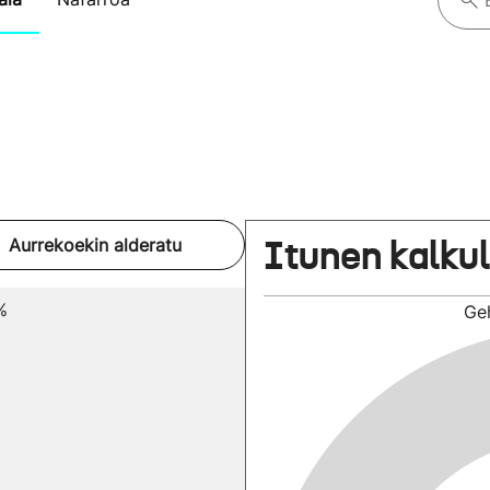
Itunen kalku
Aurrekoekin alderatu
%
Ge