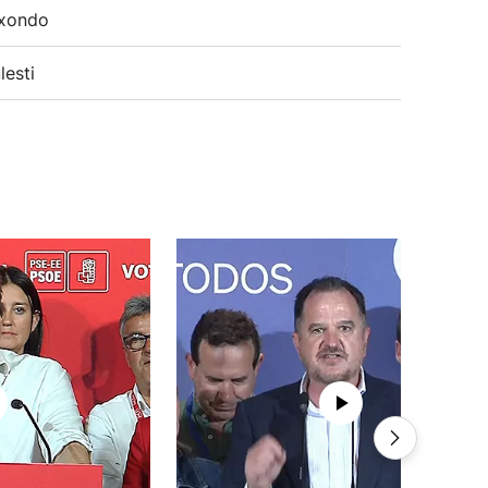
xondo
lesti