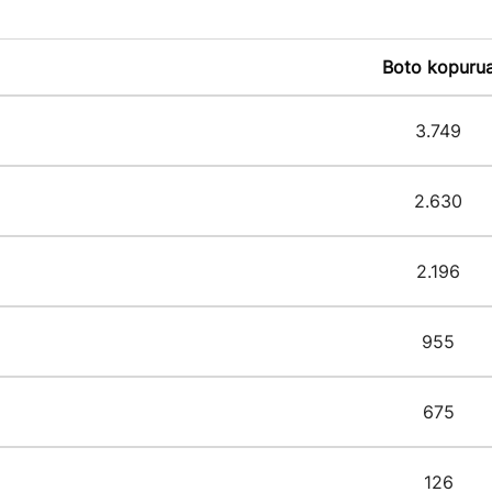
Boto kopuru
3.749
2.630
2.196
955
675
126