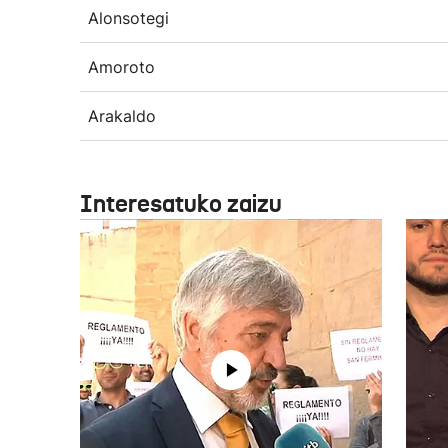
Alonsotegi
Amoroto
Arakaldo
Interesatuko zaizu