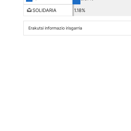
SOLIDARIA
1.18%
Erakutsi informazio irisgarria