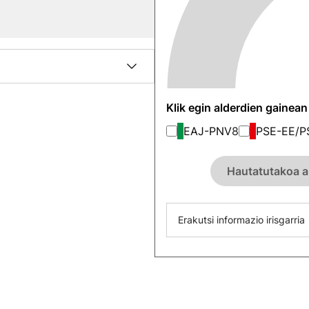
Klik egin alderdien gainea
EAJ-PNV
8
PSE-EE/P
Hautatutakoa a
Erakutsi informazio irisgarria