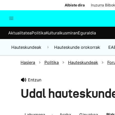
Albiste dira
Iruzurra Bilbo
Aktualitatea
Politika
Kul
Aktualitatea
Politika
Kultura
Ikusmiran
Eguraldia
Gizartea
Hauteskundeak
Ekonomia
Hauteskundeak
Hauteskunde orokorrak
EA
Munduko albisteak
Hasiera
Politika
Hauteskundeak
For
Entzun
Udal hauteskund
Laburpena
Araba
Gipuzkoa
Bizk