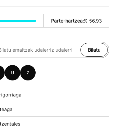
Parte-hartzea:
% 56.93
Bilatu
U
Z
rigorriaga
teaga
tzentales