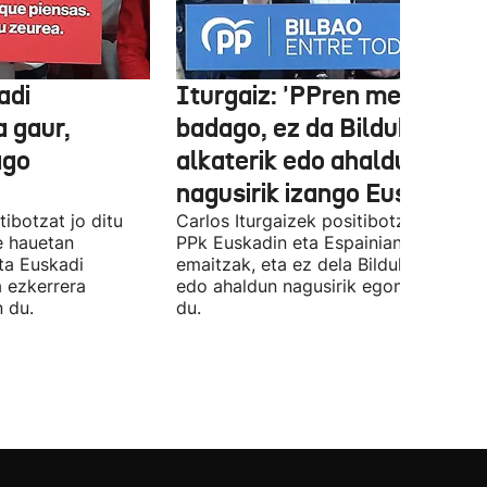
adi
Iturgaiz: 'PPren menpe
a gaur,
badago, ez da Bilduko
ago
alkaterik edo ahaldun
nagusirik izango Euskadin'
ibotzat jo ditu
Carlos Iturgaizek positibotzat jo ditu
 hauetan
PPk Euskadin eta Espainian lortutako
ta Euskadi
emaitzak, eta ez dela Bilduko alkateri
a ezkerrera
edo ahaldun nagusirik egongo ziurtat
 du.
du.