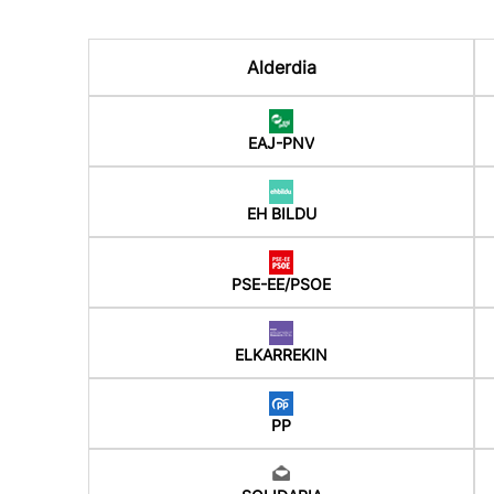
Alderdia
EAJ-PNV
EH BILDU
PSE-EE/PSOE
ELKARREKIN
PP