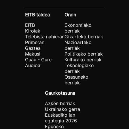
EITB taldea
Orain
EITB
Ekonomiako
Kirolak
berriak
Telebista nahieran
Gizarteko berriak
Primeran
Nazioarteko
Gaztea
berriak
Makusi
Politikako berriak
Guau - Gure
Kulturako berriak
Audioa
Teknologiako
berriak
Osasuneko
berriak
Gaurkotasuna
Azken berriak
Ukrainako gerra
Euskadiko lan
egutegia 2026
Eguneko