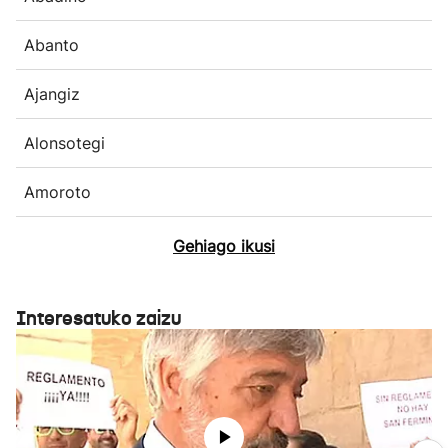
Abanto
Ajangiz
Alonsotegi
Amoroto
Gehiago ikusi
Interesatuko zaizu