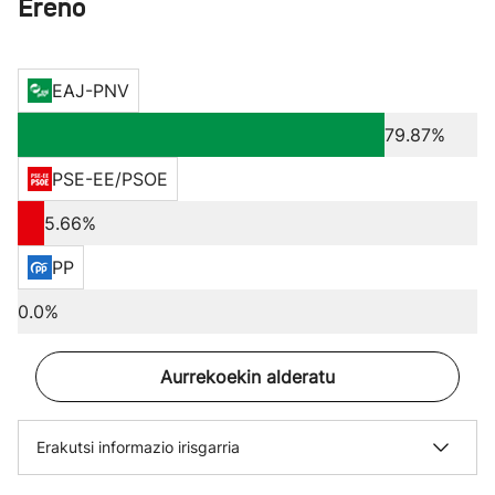
Ereño
EAJ-PNV
79.87%
PSE-EE/PSOE
5.66%
PP
0.0%
Aurrekoekin alderatu
Erakutsi informazio irisgarria