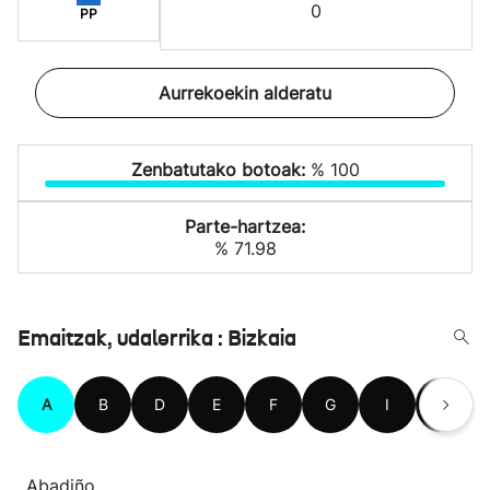
0
PP
Aurrekoekin alderatu
Zenbatutako botoak:
% 100
Parte-hartzea:
% 71.98
Emaitzak, udalerrika : Bizkaia
A
B
D
E
F
G
I
J
Abadiño