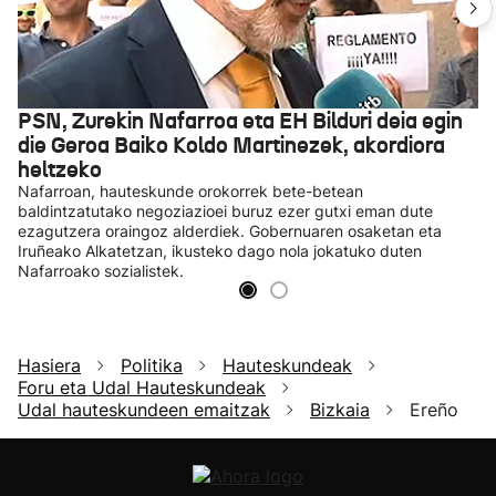
PSN, Zurekin Nafarroa eta EH Bilduri deia egin
die Geroa Baiko Koldo Martinezek, akordiora
heltzeko
Nafarroan, hauteskunde orokorrek bete-betean
baldintzatutako negoziazioei buruz ezer gutxi eman dute
ezagutzera oraingoz alderdiek. Gobernuaren osaketan eta
Iruñeako Alkatetzan, ikusteko dago nola jokatuko duten
Nafarroako sozialistek.
Hasiera
Politika
Hauteskundeak
Foru eta Udal Hauteskundeak
Udal hauteskundeen emaitzak
Bizkaia
Ereño