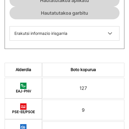
Hautatutakoa aplikatu
Hautatutakoa garbitu
Erakutsi informazio irisgarria
Alderdia
Boto kopurua
127
EAJ-PNV
9
PSE-EE/PSOE