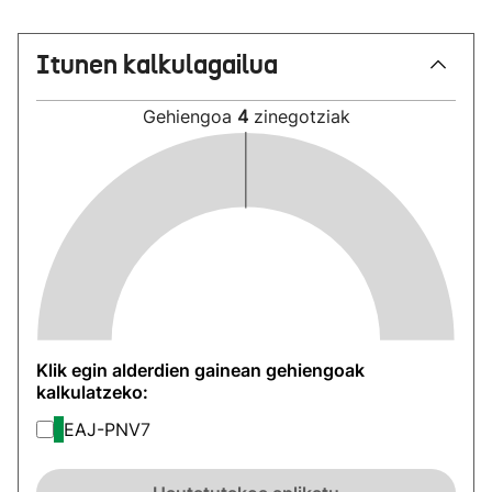
Itunen kalkulagailua
Gehiengoa
4
zinegotziak
Klik egin alderdien gainean gehiengoak
kalkulatzeko:
EAJ-PNV
7