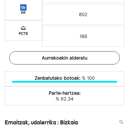
PP
802
PCTE
186
Aurrekoekin alderatu
Zenbatutako botoak:
% 100
Parte-hartzea:
% 62.34
Emaitzak, udalerrika : Bizkaia