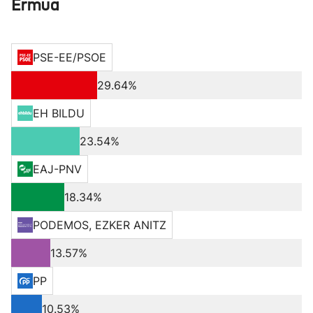
Ermua
PSE-EE/PSOE
29.64%
EH BILDU
23.54%
EAJ-PNV
18.34%
PODEMOS, EZKER ANITZ
13.57%
PP
10.53%