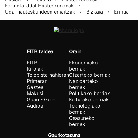
Foru eta Udal Hauteskundeak
Udal hauteskundeen emaitzak
Bizkaia
Ermua
EITB taldea
Orain
EITB
Ekonomiako
Kirolak
berriak
Telebista nahieran
Gizarteko berriak
Primeran
Nazioarteko
Gaztea
berriak
Makusi
Politikako berriak
Guau - Gure
Kulturako berriak
Audioa
Teknologiako
berriak
Osasuneko
berriak
Gaurkotasuna