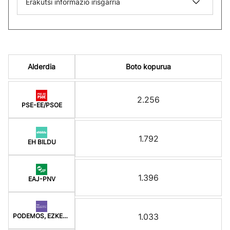
Erakutsi informazio irisgarria
Alderdia
Boto kopurua
2.256
PSE-EE/PSOE
1.792
EH BILDU
1.396
EAJ-PNV
1.033
PODEMOS, EZKER ANITZ