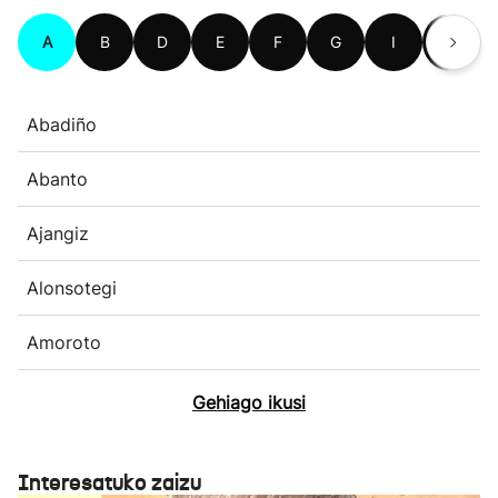
A
B
D
E
F
G
I
J
Abadiño
Abanto
Ajangiz
Alonsotegi
Amoroto
Gehiago ikusi
Interesatuko zaizu