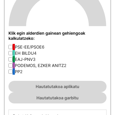
Klik egin alderdien gainean gehiengoak
kalkulatzeko:
PSE-EE/PSOE
6
EH BILDU
4
EAJ-PNV
3
PODEMOS, EZKER ANITZ
2
PP
2
Hautatutakoa aplikatu
Hautatutakoa garbitu