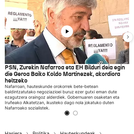
PSN, Zurekin Nafarroa eta EH Bilduri deia egin
die Geroa Baiko Koldo Martinezek, akordiora
heltzeko
Nafarroan, hauteskunde orokorrek bete-betean
baldintzatutako negoziazioei buruz ezer gutxi eman dute
ezagutzera oraingoz alderdiek. Gobernuaren osaketan eta
Iruñeako Alkatetzan, ikusteko dago nola jokatuko duten
Nafarroako sozialistek.
Hasiera
Politika
Hauteskundeak