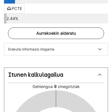
PCTE
2.44%
Aurrekoekin alderatu
Erakutsi informazio irisgarria
Itunen kalkulagailua
Gehiengoa
9
zinegotziak