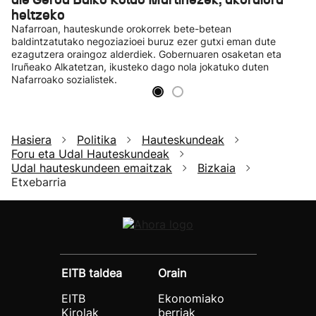
heltzeko
Nafarroan, hauteskunde orokorrek bete-betean
baldintzatutako negoziazioei buruz ezer gutxi eman dute
ezagutzera oraingoz alderdiek. Gobernuaren osaketan eta
Iruñeako Alkatetzan, ikusteko dago nola jokatuko duten
Nafarroako sozialistek.
Hasiera
Politika
Hauteskundeak
Foru eta Udal Hauteskundeak
Udal hauteskundeen emaitzak
Bizkaia
Etxebarria
EITB taldea
Orain
EITB
Ekonomiako
Kirolak
berriak