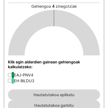
Gehiengoa
4
zinegotziak
Klik egin alderdien gainean gehiengoak
kalkulatzeko:
EAJ-PNV
4
EH BILDU
3
Hautatutakoa aplikatu
Hautatutakoa garbitu