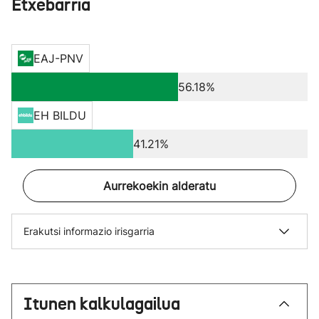
Etxebarria
EAJ-PNV
56.18%
EH BILDU
41.21%
Aurrekoekin alderatu
Erakutsi informazio irisgarria
Itunen kalkulagailua