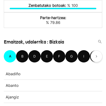
Zenbatutako botoak:
% 100
Parte-hartzea:
% 79.86
Emaitzak, udalerrika : Bizkaia
A
B
D
E
F
G
I
J
Abadiño
Abanto
Ajangiz