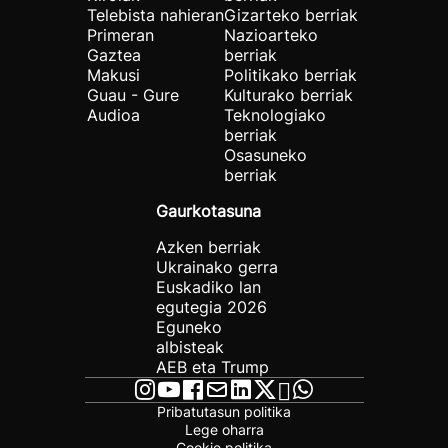
Telebista nahieran
Gizarteko berriak
Primeran
Nazioarteko
Gaztea
berriak
Makusi
Politikako berriak
Guau - Gure
Kulturako berriak
Audioa
Teknologiako
berriak
Osasuneko
berriak
Gaurkotasuna
Azken berriak
Ukrainako gerra
Euskadiko lan
egutegia 2026
Eguneko
albisteak
AEB eta Trump
Pribatutasun politika
Lege oharra
Cookie politika