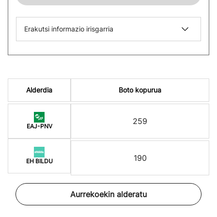
Erakutsi informazio irisgarria
Alderdia
Boto kopurua
259
EAJ-PNV
190
EH BILDU
Aurrekoekin alderatu