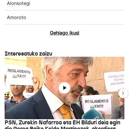
Alonsotegi
Amoroto
Gehiago ikusi
Interesatuko zaizu
PSN, Zurekin Nafarroa eta EH Bilduri deia egin
die Geroa Baiko Koldo Martinezek, akordiora